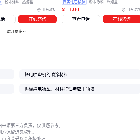
验
粉末涂料
热熔型
真实性已核验
粉末涂料
热熔型
11
.00
山东潍坊
山东潍
￥
小型间歇作业：侧重手动清洁工具和基础防护
电话
在线咨询
查看电话
在线咨询
连续自动化线：必须配备完整的粉末回收系统和智能温控设
备
展开更多
五、这些操作细节正在影响你的喷塑合格率
即使选对材料和设备，日常操作中的细节疏漏仍可能导致批次
质量问题。最常见的问题是喷枪维护不当——残留粉末硬化后
会改变雾化效果，建议每次作业后立即用专用清洁刷处理枪嘴
静电喷塑机的喷涂材料
内部，避免使用金属工具刮擦。
揭秘静电喷塑：材料特性与应用领域
存储环境同样关键。静电喷塑材料对湿度敏感，开封后应转移
到
防潮存储箱
，与
空气过滤器
配合使用。南方潮湿地区的
用户还需特别注意：
雨季前后检查粉末结块情况
由来源第三方负责，仅供您参考。
利方保留追究权利。
避免将未使用的粉末长时间暴露在喷涂房
，百度爱采购会积极处理。