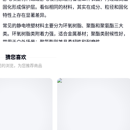
固化形成保护层。看似相同的材料，其实在成分、粒径和固化
特性上存在显著差异。
常见的静电喷塑材料主要分为环氧树脂、聚酯和聚氨酯三大
类。环氧树脂类附着力强，适合金属基材；聚酯类耐候性好，
常用于户外场景；聚氨酯则兼具柔韧性和耐磨性。
理解这些基础分类是选型的第一步，但真正决定使用效果的，
猜您喜欢
是材料特性与具体场景需求的匹配程度。
您的浏览，为您推荐商品
二、不同场景下的性能需求差异
户外使用的静电喷塑材料需要特别关注耐候性。紫外线、温差
和潮湿环境会加速涂层老化，因此需要选择抗紫外线性能优异
的
户外防静电喷塑粉
。
防腐场景则更看重材料的耐化学腐蚀性能。化工设备、海洋设
施等环境需要材料能抵抗酸碱、盐雾等腐蚀介质，此时环氧类
材料往往是不错的选择。