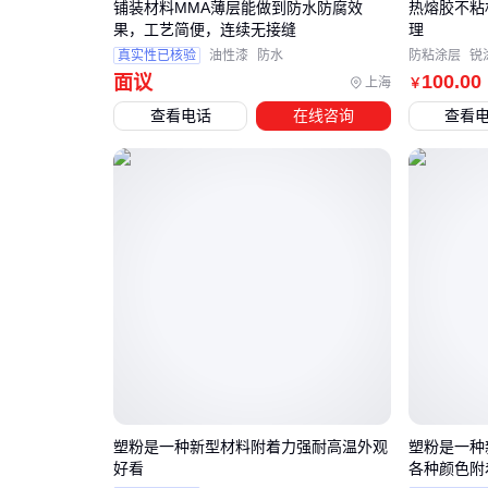
铺装材料MMA薄层能做到防水防腐效
热熔胶不粘
果，工艺简便，连续无接缝
理
真实性已核验
油性漆
防水
防粘涂层
锐
100
.00
面议
上海
￥
查看电话
在线咨询
查看
塑粉是一种新型材料附着力强耐高温外观
塑粉是一种
好看
各种颜色附