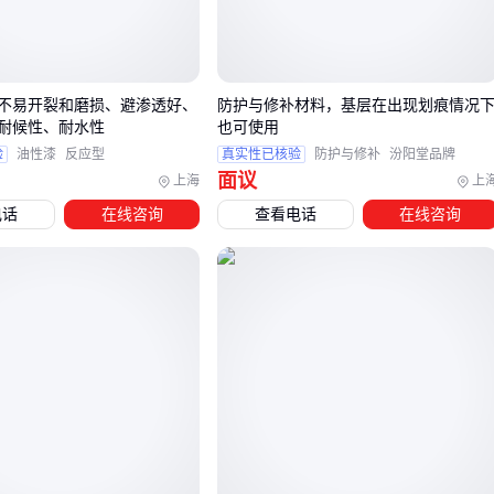
即使是同一种基材，在不同应用场景下对涂层厚度、固化温度
等工艺参数的要求也可能大相径庭，这正是造成效果差异的关
键原因。
不易开裂和磨损、避渗透好、
防护与修补材料，基层在出现划痕情况
耐候性、耐水性
也可使用
三、如何根据场景需求选择静电喷塑材料？
验
油性漆
反应型
真实性已核验
防护与修补
汾阳堂品牌
面议
上海
上
静电喷塑材料的性能差异主要源于其成分和配方的不同，因此
电话
在线咨询
查看电话
在线咨询
在选型时需优先考虑实际应用场景的核心需求。以下是三种典
型场景的选型建议：
户外环境：需选择抗紫外线、耐候性强的
聚酯粉末涂料
或
丙烯酸粉末涂料
，避免涂层快速粉化褪色
防腐需求：
环氧树脂粉末
因其致密性和耐化学腐蚀特性，
更适合化工设备、管道等腐蚀性环境
装饰性要求：
金属粉末涂料
能提供更丰富的色彩和光泽选
择，适合对外观要求较高的产品