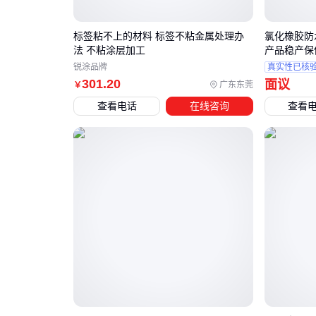
标签粘不上的材料 标签不粘金属处理办
氯化橡胶防
法 不粘涂层加工
产品稳产保
锐涂品牌
真实性已核
301
.20
面议
广东东莞
￥
查看电话
在线咨询
查看