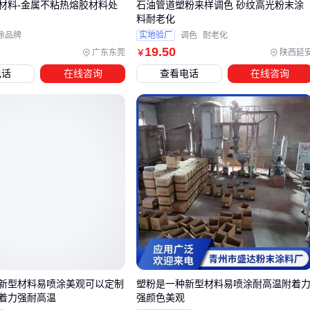
材料-金属不粘热熔胶材料处
石油管道塑粉来样调色 砂纹高光粉末涂
粉末回收率低或固化不均匀等问题频发，往往是因为忽略了以
料耐老化
下配套环节：
涂品牌
实地验厂
调色
耐老化
19
.50
广东东莞
陕西延
￥
粉末回收系统
：直接影响材料利用率和工作环境清洁度，
电话
在线咨询
查看电话
在线咨询
开放式喷涂房尤其需要高效回收设计
固化炉
：温度均匀性和控温精度决定了涂层的最终物理性
能，网带式结构更适合连续作业
预处理清洗剂
：金属表面残留的油污或氧化物会直接导致
涂层附着力下降，碱性清洗剂对大多数基材更通用
操作人员的防护装备也常被低估。普通棉质手套容易积聚粉末
导致操作不精准，而专用
喷塑手套
既能防静电又保证灵活
性。这类看似细小的配套选择，实际影响着长期作业效率和安
全性。
建议根据主设备的吞吐量和喷涂对象特性，优先配置粉末回收
新型材料易喷涂美观可以定制
塑粉是一种新型材料易喷涂耐高温附着
和
温湿度控制器
等核心配套，再逐步完善防护与清洁工具。
着力强耐高温
强颜色美观
不同规模的生产线可参考：