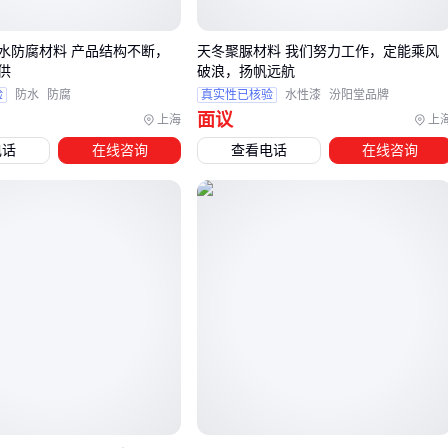
环氧树脂粉末的绝缘性能使其在电气设备应用中具有不可替代
性，特别是需要耐受高温和机械冲击的场合。但要注意不同粘
水防腐材料 产品结构不断，
天冬聚脲材料 我们努力工作，定能乘风
度的产品会影响喷涂均匀性和固化效果，化工管道等防腐蚀场
供
破浪，扬帆远航
验
防水
防腐
真实性已核验
水性漆
汾阳堂品牌
景建议选择高固含量型号。
面议
上海
上
金属
粉末涂料
虽然装饰性强，但不同金属底材对涂层的附着
电话
在线咨询
查看电话
在线咨询
力要求不同。铝型材等轻金属建议选择专用底粉处理，而钢结
构则可直接使用常规金属粉末涂料。户外使用时要特别注意涂
料的抗老化指标。
选型时除了材料本身，还需考虑配套的
静电喷涂设备
和预处
理工艺。不同粉末的粒径和带电特性会影响设备参数设置，这
将是确保最终效果的关键环节。
四、为什么喷塑效果不稳定？可能忽略了这些配套设备
静电喷塑材料的最终效果不仅取决于粉末本身，配套设备的匹
配度同样关键。许多用户采购主设备后才发现，
喷枪
堵塞、