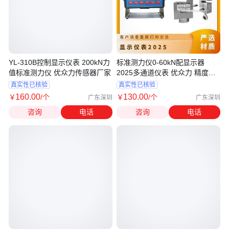
YL-310B控制显示仪表 200kN力
标准测力仪0-60kN配显示器
值标准测力仪 优众力传感器厂家
2025多通道仪表 优众力 精度高
深圳 否
真实性已核验
真实性已核验
160
.00
130
.00
￥
/个
￥
/个
广东深圳
广东深圳
咨询
电话
咨询
电话