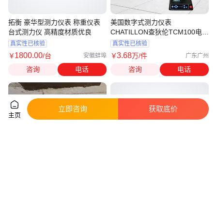
拓衡 豪华型测力仪表 称重仪表
美国数字式测力仪表
台式测力仪 高精度材质优良
CHATILLON查狄伦TCM100电动
测力机台
真实性已核验
真实性已核验
1800
.00
3
.68
￥
/台
￥
万
/件
安徽蚌埠
广东广州
咨询
电话
咨询
电话
立即咨询
获取底价
主页
铁塔拉线张力测力仪器
日本NTS测力仪表 NTS-4840 进
口测力显示器 称重控制器
真实性已核验