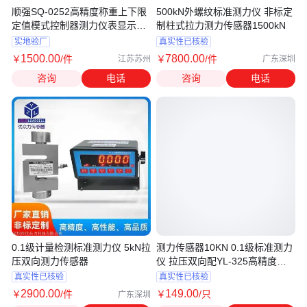
顺强SQ-0252高精度称重上下限
500kN外螺纹标准测力仪 非标定
定值模式控制器测力仪表显示仪
制柱式拉力测力传感器1500kN
表
实地验厂
真实性已核验
1500
.00
7800
.00
￥
/件
￥
/件
江苏苏州
广东深圳
咨询
电话
咨询
电话
0.1级计量检测标准测力仪 5kN拉
测力传感器10KN 0.1级标准测力
压双向测力传感器
仪 拉压双向配YL-325高精度显
示仪表
真实性已核验
真实性已核验
2900
.00
149
.00
￥
/件
￥
/只
广东深圳