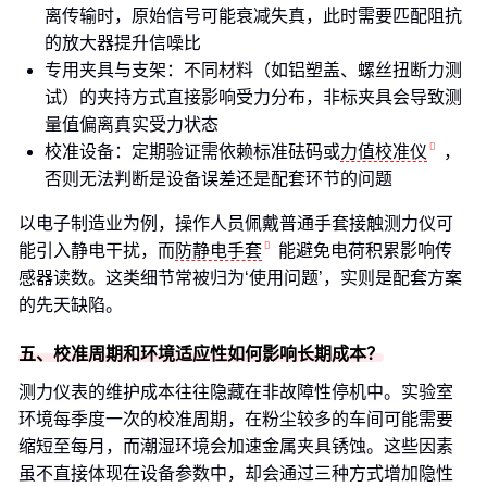
离传输时，原始信号可能衰减失真，此时需要匹配阻抗
的放大器提升信噪比
专用夹具与支架：不同材料（如铝塑盖、螺丝扭断力测
试）的夹持方式直接影响受力分布，非标夹具会导致测
量值偏离真实受力状态
校准设备：定期验证需依赖标准砝码或
力值校准仪
，
否则无法判断是设备误差还是配套环节的问题
以电子制造业为例，操作人员佩戴普通手套接触测力仪可
能引入静电干扰，而
防静电手套
能避免电荷积累影响传
感器读数。这类细节常被归为‘使用问题’，实则是配套方案
的先天缺陷。
五、校准周期和环境适应性如何影响长期成本？
测力仪表的维护成本往往隐藏在非故障性停机中。实验室
环境每季度一次的校准周期，在粉尘较多的车间可能需要
缩短至每月，而潮湿环境会加速金属夹具锈蚀。这些因素
虽不直接体现在设备参数中，却会通过三种方式增加隐性