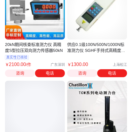
20kN期间核查标准测力仪 高精
供应0.1级100N/500N/1000N标
度S型拉压双向测力传感器50kN
准测力仪 SGHF手持式高精度标
准测力仪价格-上海恒刚
真实性已核验
2100
.00
1300
.00
￥
/件
￥
广东深圳
上海松江
咨询
电话
咨询
电话