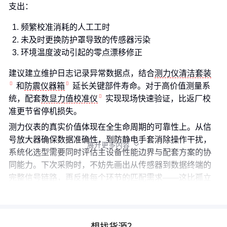
支出：
频繁校准消耗的人工工时
未及时更换防护罩导致的传感器污染
环境温度波动引起的零点漂移修正
建议建立维护日志记录异常数据点，结合
测力仪清洁套装
和
防震仪器箱
延长关键部件寿命。对于高价值测量系
统，配套
数显力值校准仪
实现现场快速验证，比返厂校
准更节省停机损失。
测力仪表的真实价值体现在全生命周期的可靠性上。从信
号放大器确保数据准确性，到防静电手套消除操作干扰，
展开更多内容

系统化选型需要同时评估主设备性能边界与配套方案的协
同能力。下次采购时，不妨先画出从传感器到数据终端的
完整信号链路，再反推每个环节的匹配需求——这比孤立
比较参数更能避免后续使用陷阱。