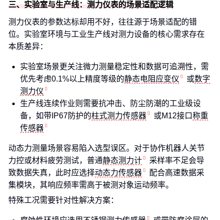
三、实验室与生产线：测力仪表的场景适配逻辑
测力仪表的参数达标却用不好，往往源于场景适配的错
位。实验室环境与工业生产线对测力设备的核心需求存在
本质差异：
实验室场景更关注微力测量稳定性和数据可追溯性，需
优先考虑0.1%以上精度等级的
静态电阻应变仪
或
数字
测力仪
生产线连续作业则需要抗冲击、防尘防潮的工业级设
备，如带IP67防护的
柱式测力传感器
或M12接口
称重
传感器
动态力测量场景容易陷入选型误区。对于协作机器人关节
力控或材料疲劳测试，普通
静态测力计
采样率不足会导
致数据失真，此时应选择
动态力传感器
配合高速数据采
集模块，其响应频率需高于被测对象运动频率。
特殊工况需要针对性解决方案：