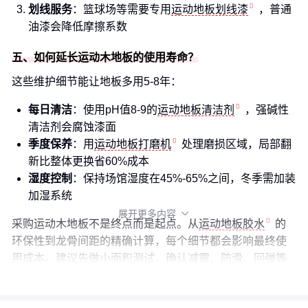
划线服务
：篮球场等需要专用
运动地板划线漆
，普通
油漆会降低摩擦系数
五、如何延长运动木地板的使用寿命？
这些维护细节能让地板多用5-8年：
每日清洁
：使用pH值8-9的
运动地板清洁剂
，强碱性
清洁剂会腐蚀漆面
季度保养
：用
运动地板打磨机
处理磨损区域，局部翻
新比整体更换省60%成本
湿度控制
：保持场馆湿度在45%-65%之间，冬季需加装
加湿系统
展开更多内容

采购运动木地板不是终点而是起点。从
运动地板胶水
的
环保性到龙骨间距的精确计算，每个细节都会影响最终使
用成本。建议先做小面积测试，确认减震、防滑、回弹等
核心指标达标后再全面铺装。