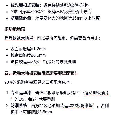
优先锁扣式安装
：避免接缝处积灰影响球路
**球回弹率≥90%**：枫桦木B级板性价比最高
防潮垫必备
：湿度变化大的地区选16mm以上厚度
多功能场馆
乒乓球馆木地板
可以妥协回弹率，但需要重点考虑：
表面耐磨层≥1.2mm
残余凹陷度≤0.5mm
与
橡胶运动地板
衔接处的坡度处理
四、运动木地板安装后还需要哪些配套？
90%的采购者会漏算这三项配套成本：
专业运动漆
：普通地板漆耐磨度只有专业
运动地板油漆
的1/5，每2年就要重刷
防潮系统
：南方地区必须加装
运动地板防潮垫
，否则
梅雨季可能膨胀3-5mm