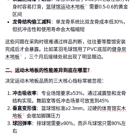
身时容易打滑，
篮球馆运动木地板
需要0.5-0.6的黄金
区间
龙骨结构偷工减料
：单龙骨系统比双龙骨成本低30%，
但抗冲击性和使用寿命会大幅缩短
这些问题在采购时很难通过样品判断，往往要等整馆安装
完成后才会暴露。比如某羽毛球馆用了PVC底层的
健身房
木地板
，三个月后接缝处就出现了明显翘边。
二、运动木地板的性能差异到底在哪里？
决定运动木地板品质的三大核心指标常被忽视：
冲击吸收率
：专业场馆要求≥53%，通过减震垫和龙骨
结构实现。舞蹈室等低冲击场景可放宽到45%
垂直变形值
：篮球馆标准≥2.3mm，过硬的
体育馆实木
地板
会增加脚踝压力
球回弹率
：排球馆需要≥90%，而乒乓球馆只需80%左
右