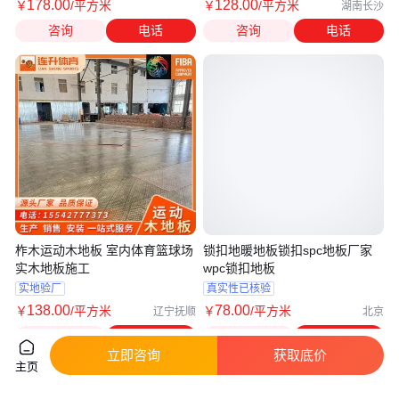
178
.00
128
.00
￥
/平方米
￥
/平方米
湖南长沙
咨询
电话
咨询
电话
柞木运动木地板 室内体育篮球场
锁扣地暖地板锁扣spc地板厂家
实木地板施工
wpc锁扣地板
实地验厂
真实性已核验
138
.00
78
.00
￥
/平方米
￥
/平方米
辽宁抚顺
北京
咨询
电话
咨询
电话
立即咨询
获取底价
主页