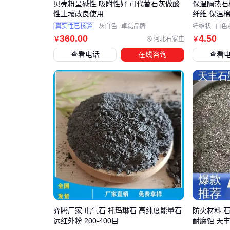
贝壳粉呈碱性 吸附性好 可代替石灰做酸
保温隔热石棉
性土壤改良使用
纤维 保温
真实性已核验
灰白色
卓磊品牌
纤维状
白色
360
.00
4
.50
河北石家庄
￥
￥
查看电话
在线咨询
查看
弈腾厂家 电气石 托玛琳石 高纯度能量石
防火材料 石
远红外粉 200-400目
耐腐蚀 天