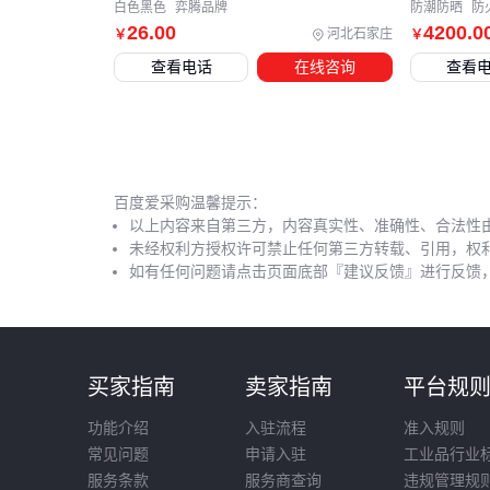
白色黑色
弈腾品牌
防潮防晒
防
26
.00
4200
.0
河北石家庄
￥
￥
查看电话
在线咨询
查看
百度爱采购温馨提示：
以上内容来自第三方，内容真实性、准确性、合法性
未经权利方授权许可禁止任何第三方转载、引用，权
如有任何问题请点击页面底部『建议反馈』进行反馈
买家指南
卖家指南
平台规
功能介绍
入驻流程
准入规则
常见问题
申请入驻
工业品行业
服务条款
服务商查询
违规管理规