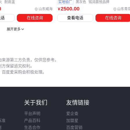
火
耐高温
实地验厂
黑灰色
铭润晨悦品牌
实验室检测合格的镁硅钙石，在实际产线中可能因储运和使用
0
2500
.00
山东威海
山东青
￥
细节失控导致性能偏离。最常见的是湿度管理——物料吸潮后
电话
在线咨询
查看电话
在线咨询
会结块影响流动性，而烘干过度又可能改变晶体结构，这要求
展开更多
仓库除湿机与
干燥机
参数根据季节动态调整。
操作人员防护同样影响稳定性：
破碎区应配备
防冲击防护眼镜
和
防尘口罩
，避免因视线
由来源第三方负责，仅供您参考。
模糊或咳嗽导致给料不均匀
利方保留追究权利。
接触高温混合设备需穿戴
耐高温手套
，否则操作员可能因
，百度爱采购会积极处理。
烫伤本能缩短搅拌时间
吨袋拆包区建议配置拍打装置，减少人工敲击带来的粉尘飞
扬
则
关于我们
友情链接
建议建立原料入场后的快速检测流程，重点监控拆包后至投料
平台声明
爱企查
前的关键暴露时段参数变化。
标准
产品百科
加盟星
则
生态合作
百度营销
镁硅钙石的采购决策本质是场景匹配度的层层验证：从矿物成