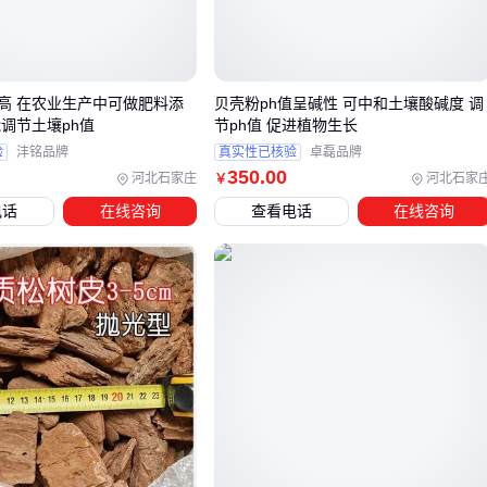
属渗透
铸造行业：侧重粒度分布均匀性，影响涂料悬浮性和覆膜致
密性
玻璃窑：需要控制钙硅比在特定区间，防止熔体成分失衡
高 在农业生产中可做肥料添
贝壳粉ph值呈碱性 可中和土壤酸碱度 调
能调节土壤ph值
节ph值 促进植物生长
这些差异意味着，采购前必须确认生产线的具体工艺需求——
验
沣铭品牌
真实性已核验
卓磊品牌
同样是作为
耐火材料
，连续作业的电炉与间歇式反射炉对材
350
.00
河北石家庄
河北石家
￥
料热震稳定性的要求就完全不同。
电话
在线咨询
查看电话
在线咨询
三、冶金与铸造场景下，镁硅钙石如何分流选型？
当采购镁硅钙石时，冶金与铸造行业的需求差异常被忽视。
冶
金辅料
更关注高温稳定性，需优先考虑氧化钙含量较高的批
次；而
铸造辅料
侧重流动性与渣相调节，此时硅铝成分比例
成为关键指标。
冶金脱硫场景：需匹配碱性炉渣环境，镁硅钙石中MgO含量
应显著高于
硅灰石
等替代材料