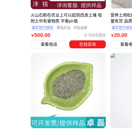
火山石粉在农业上可以起到改良土壤 吸
营养土用松树
附土中有害物质 平衡ph值
量有货 品
真实性已核验
黑色红色
沣铭品牌
真实性已核
500
.00
20
.00
河北石家庄
￥
￥
查看电话
在线咨询
查看