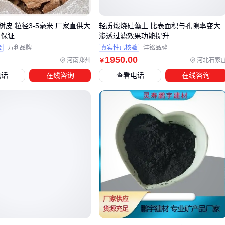
铸造型砂改性：重点考察颗粒形貌的球形度，针状结构过多
的原料易导致透气性下降
皮 粒径3-5毫米 厂家直供大
轻质煅烧硅藻土 比表面积与孔隙率变大
玻璃窑炉应用：对低铁钛杂质的要求严苛，需避开含铁矿床
质保证
渗透过滤效果功能提升
产区的原料变种
验
万利品牌
真实性已核验
沣铭品牌
1950
.00
河南郑州
河北石家
￥
硅灰石作为常见替代方案时，其针状结构在
橡塑管隔热
等场
电话
在线咨询
查看电话
在线咨询
景确有优势，但遇到钢水精炼等高温场景，其耐火度短板就会
显现。此时镁硅钙石与
高岭土耐火
材料的复合使用，往往能
平衡成本与性能。
决策时还需注意：同一批镁硅钙石原料经不同破碎设备处理
后，粒度分布可能完全改变其适用场景。例如铸造厂若自有雷
蒙磨，可优先采购粗颗粒原料自主加工；而冶金车间直接使用
预磨粉体更经济。
四、主设备到位后，哪些配套环节容易被忽视？
采购镁硅钙石加工主设备只是第一步，实际生产中常因配套设