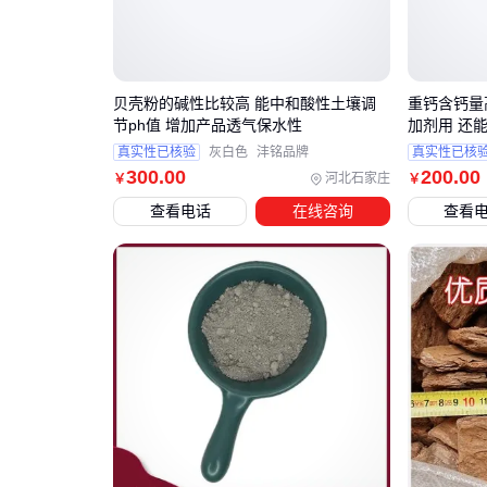
贝壳粉的碱性比较高 能中和酸性土壤调
重钙含钙量
节ph值 增加产品透气保水性
加剂用 还
真实性已核验
灰白色
沣铭品牌
真实性已核
300
.00
200
.00
河北石家庄
￥
￥
查看电话
在线咨询
查看