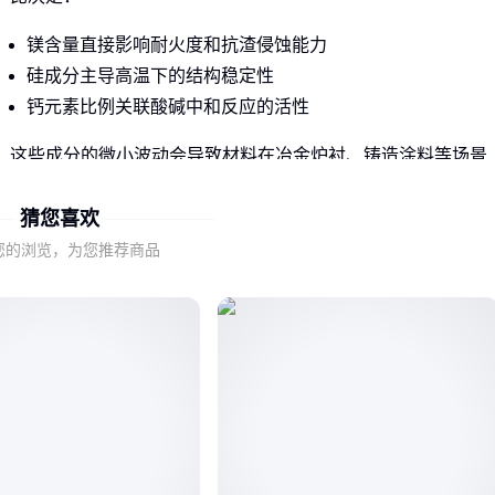
镁含量直接影响耐火度和抗渣侵蚀能力
硅成分主导高温下的结构稳定性
钙元素比例关联酸碱中和反应的活性
这些成分的微小波动会导致材料在冶金炉衬、铸造涂料等场景
中表现迥异。例如冶金级需要更高镁含量以承受铁水冲刷，而
猜您喜欢
玻璃窑用料则依赖硅钙平衡来稳定熔融状态。
您的浏览，为您推荐商品
采购时首先要明确：标称相同的镁硅钙石，其矿物结晶形态和
杂质分布可能因矿床层位不同存在显著差异，这正是同名称材
料表现分化的根源。
二、哪些参数真正决定场景适配性？
不同工业场景对镁硅钙石的关键参数有明确偏好：
冶金行业：优先考察镁含量与体积密度，确保耐高温和抗金