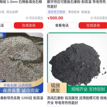
绒 1-3mm 石棉板填充石棉
鹏宇供应可膨胀石墨粉 耐高温 导电导热
备不匹配导致效率折损。例如
破碎机
出料粒度若与
磨粉机
棉
性能好
进料要求存在断层，会迫使中间增加人工筛分环节，不仅增加
灰色
权达品牌
真实性已核验
黑色粉末
耐高温
粉尘污染风险，还可能因粒度不均影响最终产品稳定性。
500
.00
河北石家庄
河北石家
￥
关键配套需重点关注三类衔接：
电话
在线咨询
查看电话
在线咨询
粒度改造环节：
振动筛网
的选择需匹配原料初始杂质含量
与目标纯度，过细的筛网可能造成频繁堵塞
环境控制环节：
工业吸尘器
风量要与破碎粉尘产生速度同
步，尤其处理高硅含量物料时更需防爆设计
包装运输环节：
吨袋包装机
的称重精度直接影响批次一致
性，粉料包装还需考虑防潮密封性
这些隐性成本往往在试产阶段才暴露，建议在采购主设备时同
步评估上下游设备参数衔接性，特别是给料装置与
输送带
的
兼容性调整空间。
墨粉导热系数 1200目 耐高温
高纯石墨粉 铭润晨悦 润滑脱模可用 规格
丰
齐全 导电导热性能好
五、为什么参数合格的镁硅钙石仍会出现工艺波动？