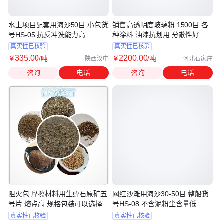
水上项目配套用海沙50目 小包货
销售高透明度玻璃粉 1500目 各
号HS-05 抗反冲洗能力高
种涂料 油漆抗划用 分散性好 耐
温600℃
真实性已核验
真实性已核验
335
.00
2200
.00
￥
/吨
￥
/吨
陕西汉中
河北石家庄
咨询
电话
咨询
电话
阻火包 摩擦材料用生蛭石原矿五
网红沙滩用海沙30-50目 整船货
号片 熔点高 规格包装可以选择
号HS-08 不含泥粉尘含量低
真实性已核验
真实性已核验