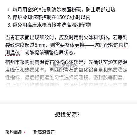
每月用窑炉清洁刷清除表面积碳，防止局部过热
停炉冷却速率控制在150℃/小时以内
避免用高压水枪直接冲洗高温残留物
当青石表面出现细纹时，应及时用耐火涂料修补。若等到
裂纹深度超过5mm，则需要整体更换——这时配套的
窑炉
测温仪
就能提前预警临界状态。
宿州市采购耐高温青石的核心逻辑是：先确认窑炉实际温
展开更多内容

度峰值和热震频率，再匹配青石的氧化铝含量和热震稳定
性指标，最后根据运维习惯选择观测镜、密封胶等配套。
切忌仅凭价格或外观判断，高温环境的容错成本远高于普
通场景。
想找货源？
采购商品