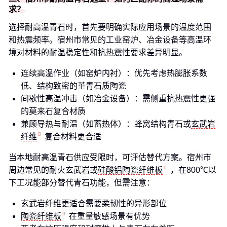
求？
选择耐高温青石时，首先要明确实际应用场景的温度范围
和热震频率。宿州市常见的工业窑炉、冶金设备等高温环
境对材料的耐温稳定性和抗热震性要求差异明显。
连续高温作业（如窑炉内衬）：优先考虑热膨胀系数
低、结构致密的堇青石质陶瓷
间歇性高温冲击（如冶金设备）：需侧重抗热震性更强
的莫来石复合材质
兼顾导热与耐温（如蓄热体）：蜂窝结构青石或
玄武岩
纤维
复合材料更合适
当本地耐高温青石供应受限时，可评估替代方案。宿州市
周边常见的耐火玄武岩或
硅酸铝陶瓷纤维板
，在800℃以
下工况能部分替代青石功能，但需注意：
玄武岩纤维更适合需要柔韧性的异形部位
陶瓷纤维板
在重量敏感场景有优势