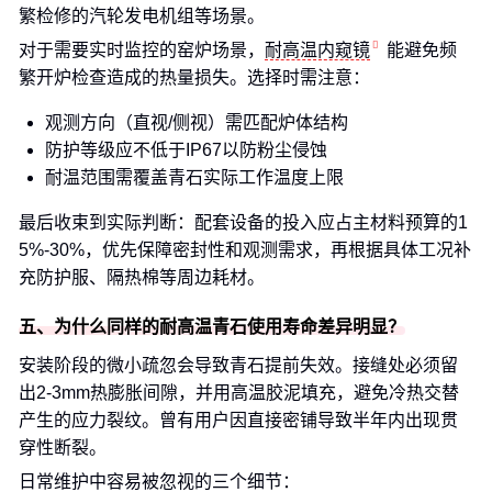
繁检修的汽轮发电机组等场景。
对于需要实时监控的窑炉场景，
耐高温内窥镜
能避免频
繁开炉检查造成的热量损失。选择时需注意：
观测方向（直视/侧视）需匹配炉体结构
防护等级应不低于IP67以防粉尘侵蚀
耐温范围需覆盖青石实际工作温度上限
最后收束到实际判断：配套设备的投入应占主材料预算的1
5%-30%，优先保障密封性和观测需求，再根据具体工况补
充防护服、隔热棉等周边耗材。
五、为什么同样的耐高温青石使用寿命差异明显？
安装阶段的微小疏忽会导致青石提前失效。接缝处必须留
出2-3mm热膨胀间隙，并用高温胶泥填充，避免冷热交替
产生的应力裂纹。曾有用户因直接密铺导致半年内出现贯
穿性断裂。
日常维护中容易被忽视的三个细节：