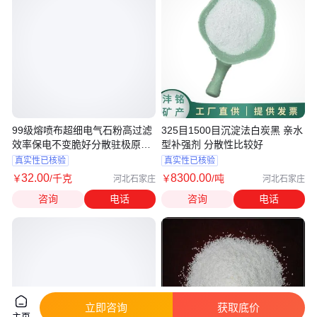
99级熔喷布超细电气石粉高过滤
325目1500目沉淀法白炭黑 亲水
效率保电不变脆好分散驻极原材
型补强剂 分散性比较好
料
真实性已核验
真实性已核验
32
.00
8300
.00
￥
/千克
￥
/吨
河北石家庄
河北石家庄
咨询
电话
咨询
电话
立即咨询
获取底价
主页