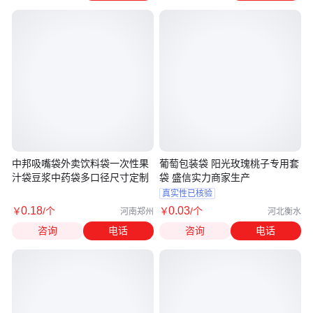
中邦吸嘴袋外卖饮料袋一次性果
葡萄包装袋 阳光玫瑰桃子专用套
汁袋豆浆中药袋多口径尺寸定制
袋 盛信实力商家生产
真实性已核验
0
.18
0
.03
￥
/个
￥
/个
河南郑州
河北衡水
咨询
电话
咨询
电话