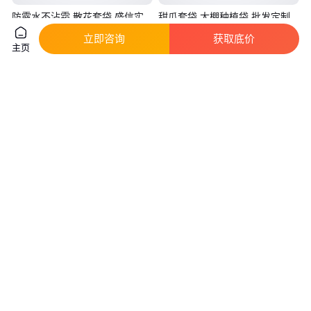
防露水不沾霜 散花套袋 盛信实
甜瓜套袋 大棚种植袋 批发定制
力商家生产 来电可定制
各种水果袋 盛信果袋厂
立即咨询
获取底价
真实性已核验
真实性已核验
主页
0
.12
0
.06
￥
/个
￥
/件
河北衡水
河北衡水
咨询
电话
咨询
电话
剪刀壶 剪刀喷壶型号齐全 喷雾
八边封休闲食品包装袋 糖果茶叶
瓶子
饼干零食袋子 麦片干果自立自封
袋
真实性已核验
1
.48
0
.15
￥
￥
/个
河北沧州
山东潍坊