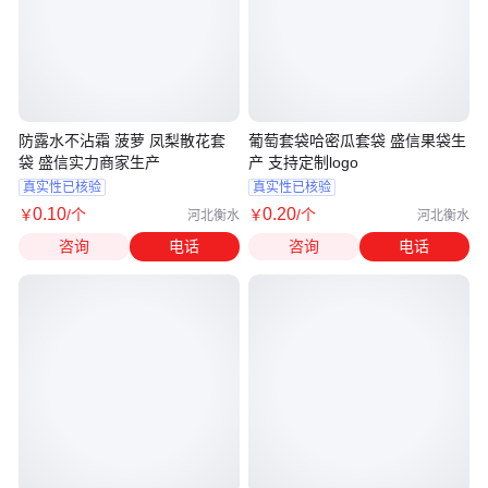
防露水不沾霜 菠萝 凤梨散花套
葡萄套袋哈密瓜套袋 盛信果袋生
袋 盛信实力商家生产
产 支持定制logo
真实性已核验
真实性已核验
0
.10
0
.20
￥
/个
￥
/个
河北衡水
河北衡水
咨询
电话
咨询
电话