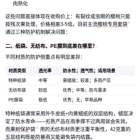
肉熟化
这些问题直接体现在收购价上：有裂纹或虫眼的樱桃只能
按残次果处理，价格相差3-5倍。目前主流
樱桃专用套袋
通过三种防护机制解决问题：
二、纸袋、无纺布、PE膜到底差在哪里？
不同材质的防护侧重点有明显差异：
材质类型
透光率
防水性；透气性；适用场景
特种纸袋
中等
需蜡层；较差；多雨产区
无纺布袋
较低
优秀；中等；防鸟需求
PE膜袋
极低
优秀；无；早熟品种
特种纸袋通常采用外牛皮纸+内黄蜡纸的双层结构，蜡层决
定了防水寿命——劣质产品在雨季撑不过两周就会失效。
而
果树保护袋
用的无纺布材质更注重平衡性，42克重的
五层结构既能防暴雨又能避免袋内结露。