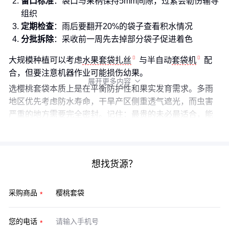
留口标准
：袋口与果柄保持5mm间隙，过紧会勒伤输导
组织
定期检查
：雨后要翻开20%的袋子查看积水情况
分批拆除
：采收前一周先去掉部分袋子促进着色
大规模种植可以考虑
水果套袋扎丝
与半自动
套袋机
配
合，但要注意机器作业可能损伤幼果。
展开更多内容

选樱桃套袋本质上是在平衡防护性和果实发育需求。多雨
地区优先考虑防水寿命，干旱产区侧重透气遮光，而虫害
严重的地方需要完全密封。记住：最贵的未必最适合，能
匹配当地气候异常的才是好方案。
想找货源？
采购商品
您的电话