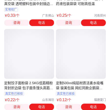
真空袋 透明塑料包装中封插边风
药液包装袋袋 可耐高低温
琴袋
实地验厂
0
.33
0
.25
￥
/个
￥
/个
广东佛山
河南郑州
咨询
电话
咨询
电话
定制饺子面粉袋 2.5KG低筋精粉
定制500ml纯铝材质活素水吸嘴
背封折边袋 包子面条馒头高筋中
袋 骏美包装 网红同款企鹅袋规
封袋
格齐全
真实性已核验
真实性已核验
0
.22
0
.12
￥
/个
￥
/个
山东潍坊
福建厦门
咨询
电话
咨询
电话