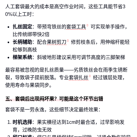
人工套袋最大的成本是高空作业时间，这些工具能节省3
0%以上工时：
扎丝固定
：带预弯铁丝的
套袋工具
可实现单手操作，
比传统绑带快2倍
长柄辅助
：配合
果树剪刀
修剪枝条后，用伸缩杆能轻
松够到高枝
梯架系统
：斜坡地形建议采用可调节高度的三脚架梯
最容易被忽视的是扎丝质量——劣质铁丝会在雨季生锈断
裂，导致袋子提前脱落。专业
套袋扎丝
经过镀层处理，
使用寿命与果袋同步。
五、套袋后出现闷坏果？可能是这个环节出错
套袋不是一劳永逸，这些细节决定最终效果：
时机选择
：果实横径达到1cm时最合适，过早影响发
育，过晚防虫无效