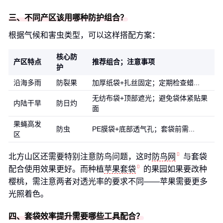
三、不同产区该用哪种防护组合？
根据气候和害虫类型，可以这样搭配方案：
核心防
产区特点
推荐组合；注意事项
护
沿海多雨
防裂果
加厚纸袋+扎丝固定；定期检查蜡...
无纺布袋+顶部遮光；避免袋体紧贴果
内陆干旱
防日灼
面
果蝇高发
防虫
PE膜袋+底部透气孔；套袋前需...
区
北方山区还需要特别注意防鸟问题，这时
防鸟网
与套袋
配合使用效果更好。而种植
苹果套袋
的果园如果要改种
樱桃，需注意两者对透光率的要求不同——苹果需要更多
光照着色。
四、套袋效率提升需要哪些工具配合？