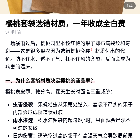
1/4
樱桃套袋选错材质，一年收成全白费
3小时前
一场暴雨过后，樱桃园里本该红艳的果子却布满裂纹和霉
斑——这是很多果农因为选错
樱桃套袋
材质付出的代
价。防不住水、透不了气、扛不住风的套袋，反而会成为
病害的温床。
一、为什么套袋材质决定樱桃的商品率？
樱桃表皮薄、糖分高，露天生长时面临三重威胁：
虫害侵袭
：果蝇幼虫从果蒂处钻入，套袋不严实的果子
内部会形成隧道状蛀痕
雨水渗透
：积水滞留袋内超过6小时，果面就会出现不
可逆的裂纹
日灼伤害
：透光率过高的袋子在高温天气会导致局部果