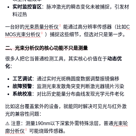
实时监控盲区
：脉冲激光的瞬态变化未被捕捉，引发材
料过热
一台好的
光束质量分析仪
能通过高分辨率传感器（比如
C
MOS光束分析仪
）捕捉这些细节，但选对只是第一步。
二、光束分析仪的核心功能不只是测量
很多人把它当普通检测工具，其实核心价值在于
动态优
化
：
工艺调试
：通过实时光斑椭圆度数据调整振镜偏移
故障预警
：监测光束发散角突变判断激光器镜片污染
系统校准
：对比历史能量分布曲线发现光学元件老化
比如这台覆盖紫外的设备，就能同时解决可见光与红外激
光的兼容性问题：
⚠️ 注意：测量190nm以下深紫外需特殊涂层，普通
光束轮
廓分析仪
可能烧毁传感器。