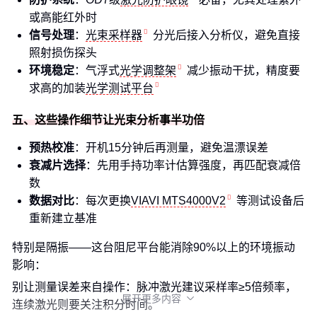
或高能红外时
信号处理
：
光束采样器
分光后接入分析仪，避免直接
照射损伤探头
环境稳定
：气浮式
光学调整架
减少振动干扰，精度要
求高的加装
光学测试平台
五、这些操作细节让光束分析事半功倍
预热校准
：开机15分钟后再测量，避免温漂误差
衰减片选择
：先用手持功率计估算强度，再匹配衰减倍
数
数据对比
：每次更换
VIAVI MTS4000V2
等测试设备后
重新建立基准
特别是隔振——这台阻尼平台能消除90%以上的环境振动
影响：
别让测量误差来自操作：脉冲激光建议采样率≥5倍频率，
展开更多内容

连续激光则要关注积分时间。