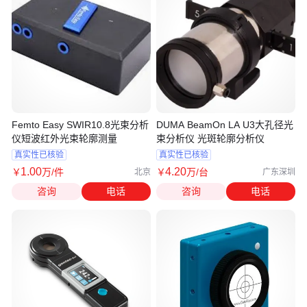
Femto Easy SWIR10.8光束分析
DUMA BeamOn LA U3大孔径光
仪短波红外光束轮廓测量
束分析仪 光斑轮廓分析仪
真实性已核验
真实性已核验
1
.00
4
.20
￥
万
/件
￥
万
/台
北京
广东深圳
咨询
电话
咨询
电话