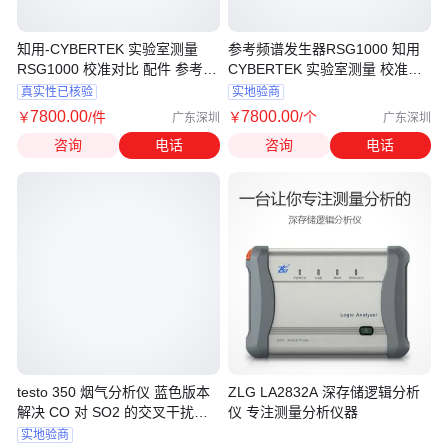
知用-CYBERTEK 实验室测量
参考频谱发生器RSG1000 知用
RSG1000 校准对比 配件 参考频
CYBERTEK 实验室测量 校准对
谱发生器
比 配件
真实性已核验
实地验商
7800
.00
7800
.00
￥
/件
￥
/个
广东深圳
广东深圳
咨询
电话
咨询
电话
testo 350 烟气分析仪 蓝色版本
ZLG LA2832A 深存储逻辑分析
解决 CO 对 SO2 的交叉干扰问
仪 专注测量分析仪器
题
实地验商