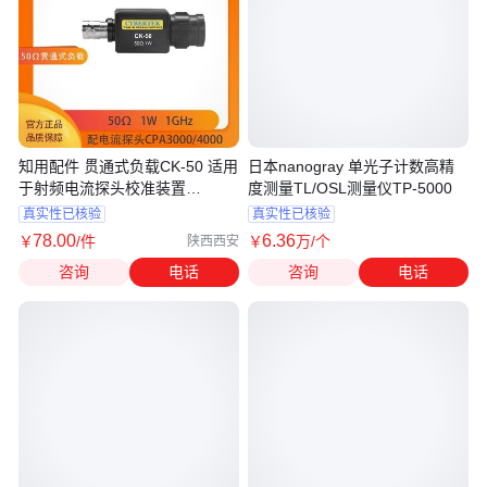
知用配件 贯通式负载CK-50 适用
日本nanogray 单光子计数高精
于射频电流探头校准装置
度测量TL/OSL测量仪TP-5000
EM5012
真实性已核验
真实性已核验
78
.00
6
.36
￥
/件
￥
万
/个
陕西西安
咨询
电话
咨询
电话