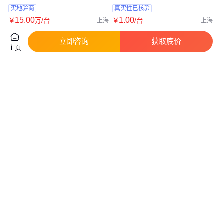
实地验商
真实性已核验
15
.00
1
.00
￥
万
/台
￥
/台
上海
上海
咨询
电话
咨询
电话
立即咨询
获取底价
主页
BeamOn HR 4/3光束轮廓分析
BeamSquared全自动光束质量
仪，duma光斑分析仪，激光分
M²分析仪 Ophir Spiricon激光光
析仪
束分析仪
真实性已核验
真实性已核验
888
.00
5
.00
￥
/台
￥
万
/台
广东深圳
广东深圳
咨询
电话
咨询
电话