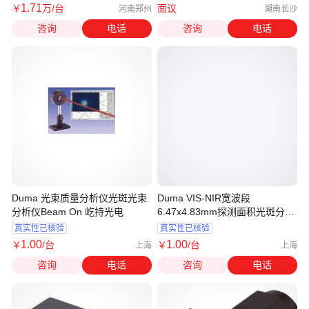
1
.71
￥
万
/台
面议
河南郑州
湖南长沙
咨询
电话
咨询
电话
Duma 光束质量分析仪光斑光束
Duma VIS-NIR宽波段
分析仪Beam On 屹持光电
6.47x4.83mm探测面积光斑分析
仪
真实性已核验
真实性已核验
1
.00
1
.00
￥
/台
￥
/台
上海
上海
咨询
电话
咨询
电话