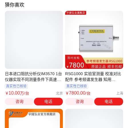
猜你喜欢
日本进口阻抗分析仪IM3570 1台
RSG1000 实验室测量 校准对比
仪器实现不同测量条件下高速检
配件 参考频谱发生器 知用
查
CYBERTEK
真实性已核验
真实性已核验
10
.00
7800
.00
￥
万
/台
￥
/台
北京
上海
咨询
电话
咨询
电话