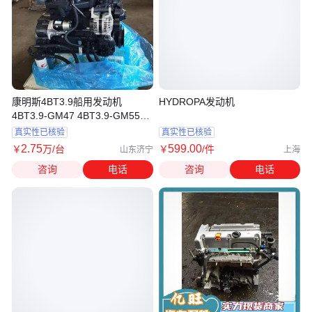
康明斯4BT3.9船用发动机
HYDROPA发动机
4BT3.9-GM47 4BT3.9-GM55
4BT3.9-GM65
真实性已核验
真实性已核验
2
.75
599
.00
￥
万
/台
￥
/件
山东济宁
上海
咨询
电话
咨询
电话