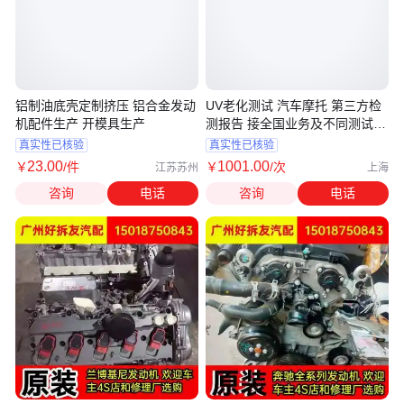
铝制油底壳定制挤压 铝合金发动
UV老化测试 汽车摩托 第三方检
机配件生产 开模具生产
测报告 接全国业务及不同测试要
求
真实性已核验
真实性已核验
23
.00
1001
.00
￥
/件
￥
/次
江苏苏州
上海
咨询
电话
咨询
电话