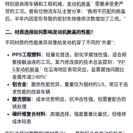
特别是商用车辆和工程机械，
发动机舱盖
需要承受更严
苛的工况。曾有位物流车队主管分享："换用不匹配的舱盖
后，半年内因变形导致的密封失效维修次数增加了三倍。"
二、材质选择如何影响发动机舱盖的性能？
不同材质的性能差异就像给发动机穿了不同的"外套"：
PPS工程塑料
：轻量化首选，耐化学腐蚀性强，适合频
繁接触油液的工况。某汽修连锁的技术总监提到："
PP
S发动机舱盖
在沿海地区表现突出，盐雾腐蚀问题比
金属件减少80%"
铝合金
：散热性能优异，重量仅为钢材的1/3，常见于追
求性能的改装车辆
酸洗钢板
：成本优势明显，抗冲击性强，但需要配合防
锈处理
碳纤维复合材料
：高端选择，强度重量比最优，但维修
成本较高