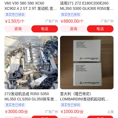
V60 V30 S80 S90 XC60
适用271 272 E180C200E260
XC902.4 2.5T 2.9T 发动机 变速
ML350 S300 GLK300 R350发动
箱 发电机 拆车件
机拆车件
真实性已核验
真实性已核验
1
.50
8800
.00
￥
万
/个
￥
/个
广东广州
广东广州
咨询
电话
咨询
电话
272发动机总成 R350 S350
意大利（隆巴帝尼）
ML350 CLS350 GL350拆车发动
LOMBARDINI发动机起动机
机
KDI2504M
真实性已核验
真实性已核验
3000
.00
1000
.00
￥
/台
￥
/台
广东广州
上海