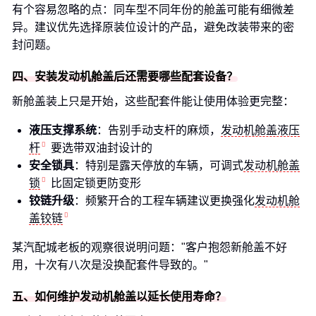
有个容易忽略的点：同车型不同年份的舱盖可能有细微差
异。建议优先选择原装位设计的产品，避免改装带来的密
封问题。
四、安装发动机舱盖后还需要哪些配套设备？
新舱盖装上只是开始，这些配套件能让使用体验更完整：
液压支撑系统
：告别手动支杆的麻烦，
发动机舱盖液压
杆
要选带双油封设计的
安全锁具
：特别是露天停放的车辆，可调式
发动机舱盖
锁
比固定锁更防变形
铰链升级
：频繁开合的工程车辆建议更换强化
发动机舱
盖铰链
某汽配城老板的观察很说明问题："客户抱怨新舱盖不好
用，十次有八次是没换配套件导致的。"
五、如何维护发动机舱盖以延长使用寿命？