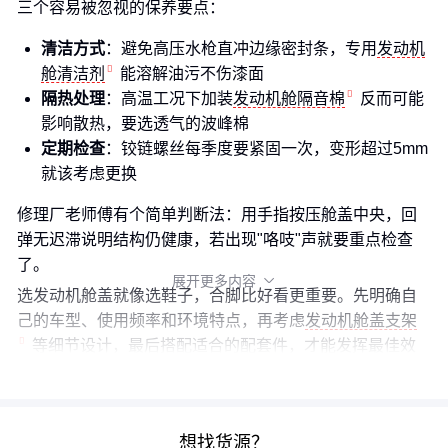
三个容易被忽视的保养要点：
清洁方式
：避免高压水枪直冲边缘密封条，专用
发动机
舱清洁剂
能溶解油污不伤漆面
隔热处理
：高温工况下加装
发动机舱隔音棉
反而可能
影响散热，要选透气的波峰棉
定期检查
：铰链螺丝每季度要紧固一次，变形超过5mm
就该考虑更换
修理厂老师傅有个简单判断法：用手指按压舱盖中央，回
弹无迟滞说明结构仍健康，若出现"咯吱"声就要重点检查
了。
展开更多内容

选发动机舱盖就像选鞋子，合脚比好看更重要。先明确自
己的车型、使用频率和环境特点，再考虑
发动机舱盖支架
等细节设计，最后搭配适合的配套件，才能发挥最佳效
果。
想找货源？