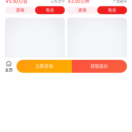
5
.50
3
.50
￥
万
/台
￥
万
/件
山东济宁
广西柳州
咨询
电话
咨询
电话
立即咨询
获取底价
主页
康明斯进口QSL发动机 原厂国产
6BTA5.9发动机 徐工 GR135 平
发动机 二手发动机 再制造发动
地机发动机总成6BTA5.9
机
3
.90
2
.80
￥
万
￥
万
山东临沂
山东临沂
咨询
电话
咨询
电话