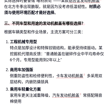
实际选择时要警惕"唯材质论"——某款
铝合金发动机舱盖
在北方冬季出现脆裂，就是因为没考虑低温韧性。
材质必
须与使用环境匹配才是好选择
。
三、不同车型和用途的发动机舱盖有哪些选择？
根据车辆类型和作业场景，主流方案可分三类：
工程机械专用型
特点是加厚设计和特殊铰链结构，能承受持续振动。某
挖掘机代理商反馈："普通舱盖在破碎作业中平均寿命仅
6个月，专用型能用到2年以上"
商用车加强版
侧重防盗性和检修便利性，
卡车发动机舱盖
多采用双
层结构，内嵌防撬锁具
乘用车轻量化方案
家用车更关注减重降噪，
汽车发动机舱盖
常搭配隔音
棉使用