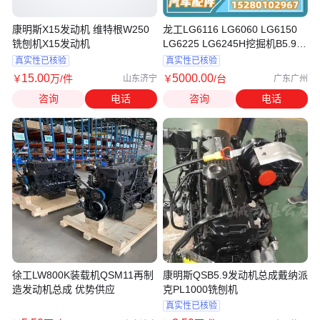
康明斯X15发动机 维特根W250
龙工LG6116 LG6060 LG6150
铣刨机X15发动机
LG6225 LG6245H挖掘机B5.9-C
发动机
真实性已核验
真实性已核验
15
.00
5000
.00
￥
万
/件
￥
/台
山东济宁
广东广州
咨询
电话
咨询
电话
徐工LW800K装载机QSM11再制
康明斯QSB5.9发动机总成戴纳派
造发动机总成 优势供应
克PL1000铣刨机
真实性已核验