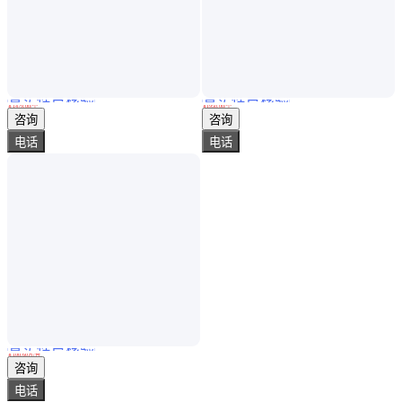
真实性已核验
真实性已核验
IS200TPROH1BBB 终端板 可以确保长时间稳定的运行
伊顿MTL5532安全栅又称安全限能器，是本安系统中的重要组成部分
￥
1479
.00
/个
￥
1950
.00
/个
天津
上海
咨询
咨询
电话
电话
真实性已核验
赛锐特 SRT-B042 全自动迁移量及不挥发物测试仪 GB/T 5009.60-2003
￥
100
.60
万
/台
上海
咨询
电话