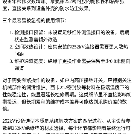
设备年检修次数增加。
聚氨酯252密封胶
的耐候性和粘结强
度，直接关系到设备外壳的防水防尘效果。
三个最容易被忽视的使用细节：
检测接口预留：未设置足够红外测温接口的设备，后期
状态监测需额外改造
空间散热设计：密集安装的
252kV连接器
需要更大散热
间距
维护通道宽度：绝缘子更换作业需要保留至少0.8米侧向
通道
对于需要频繁操作的设备，如
户内高压接地开关
，应特别关注
机械部件的润滑维护。
西卡252密封胶
等材料在极端温度下的
性能稳定性，能显著延长检修周期。这类细节虽不直接影响初
期投运，但长期累积的维护成本差异可能达到采购价差的数
倍。
252kV设备选型本质是系统解决方案的匹配过程。从主设备参
数到252kV绝缘垫的材质选择，每个环节都影响着最终运行可