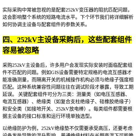
实际采购中常被忽视的是配套
252kV变压器
的阻抗匹配问题，
这会影响整个系统的短路电流水平。下个环节我们将详细解析
如何协调主设备与配套组件的参数关系。
四、252kV主设备采购后，这些配套组件
容易被忽略
采购252kV主设备后，许多用户会发现实际安装时面临配套组
件不匹配的问题。例如GIS设备需要特定规格的
电流互感器
才
能准确测量，而隔离开关的机械操作机构必须与
绝缘子
强度相
匹配。这种系统兼容性问题往往在调试阶段才暴露，导致工期
延误。 关键配套组件可分为三类：测量类（如
电压互感器
、
电流互感器）、绝缘类（如
复合支柱绝缘子
、
硅橡胶绝缘子
）
和安全类（如
接地开关
、
252kV放电棒
）。每类组件都需要根
据主设备的接口标准和运行环境单独选型。
以绝缘防护为例，252kV绝缘垫不仅需要承受高压，还要考虑
设备发热导致的温升影响。普通绝缘材料在长期高温下可能脆