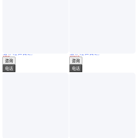
真实性已核验
真实性已核验
倍加福安全限能器KCD2-SOT-EX1.LB用于保护危险区中的电信号
骨密度设备厂家国康 MQD-7000 将测得值与同年龄的人群比较得出的值
￥
200
.00
￥
10
.00
万
/台
上海
山东枣庄
咨询
咨询
电话
电话