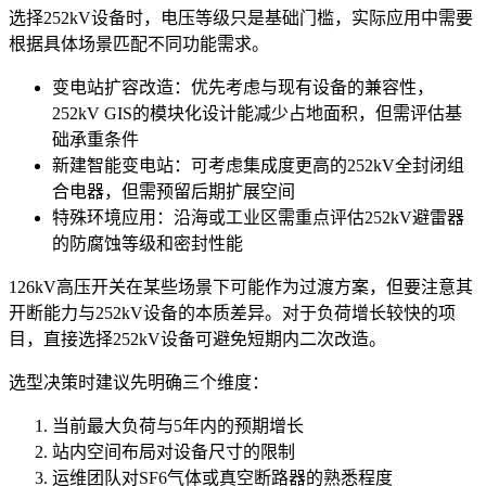
选择252kV设备时，电压等级只是基础门槛，实际应用中需要
根据具体场景匹配不同功能需求。
变电站扩容改造：优先考虑与现有设备的兼容性，
252kV GIS的模块化设计能减少占地面积，但需评估基
础承重条件
新建智能变电站：可考虑集成度更高的
252kV全封闭组
合电器
，但需预留后期扩展空间
特殊环境应用：沿海或工业区需重点评估
252kV避雷器
的防腐蚀等级和密封性能
126kV高压开关
在某些场景下可能作为过渡方案，但要注意其
开断能力与252kV设备的本质差异。对于负荷增长较快的项
目，直接选择252kV设备可避免短期内二次改造。
选型决策时建议先明确三个维度：
当前最大负荷与5年内的预期增长
站内空间布局对设备尺寸的限制
运维团队对SF6气体或真空断路器的熟悉程度