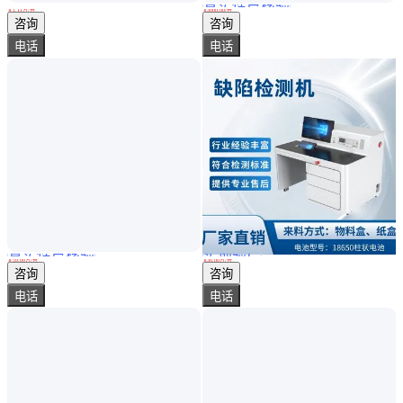
真实性已核验
采用热对流原理 可在线实时测温 测量准确且不接触被测产品
美国RTA网关460ADFM将 ASCII设备串行设备连接到支持DF1的AB PLC
￥
1
.11
万
/台
￥
3000
.00
/台
江苏苏州
上海
咨询
咨询
电话
电话
真实性已核验
实地验厂
全自动迁移量及不挥发物测试仪 GB/T 5009.60-2003 多重安全设计
全自动表面缺陷检测机 值得信赖 操作规程 测试结果准确 性能参数
￥
59
.00
万
/台
￥
36
.00
万
/台
上海
上海
咨询
咨询
电话
电话