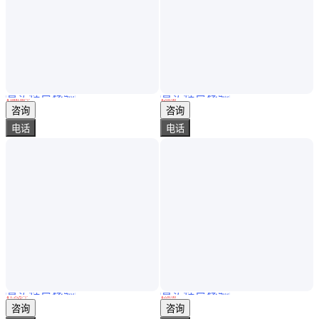
真实性已核验
真实性已核验
黑龙江 工厂设备无线技改 触摸屏/组态/力控与S7系列PLC可一主多从 自主研发 不用编程 通电即用
倍加福安全限能器KCD2-UT2-1可将两个隔离的输出信号传输到控制端
￥
1800
.00
/个
￥
210
.00
陕西西安
上海
咨询
咨询
电话
电话
真实性已核验
真实性已核验
MTL838B安全栅又称安全限能器，是本安系统中的重要组成部分
倍加福安全限能器KFD0-CC-1用于保护危险区域不受多余能量的影响
￥
1
.25
万
/个
￥
220
.00
上海
上海
咨询
咨询