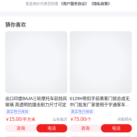
发送询价代表您同意
《用户服务协议》
《隐私政策》
猜你喜欢
出口印度BAJA三轮摩托车前挡风
6129H带扣手前乘客门锁总成无
玻璃 高透明抗撞击耐力尺寸可定
中门批发厂家使用于宇通客车配
件
真实性已核验
真实性已核验
15
.00
75
.00
￥
/平方米
￥
/个
山东临沂
河南郑州
咨询
电话
咨询
电话