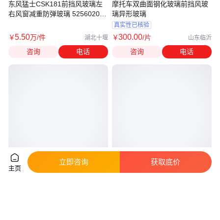
东风猛士CSK181前挡风玻璃左
摩托车双曲面钢化玻璃前挡风玻
右风窗减重防弹玻璃 5256020J-
璃异形玻璃
C68L00
真实性已核验
5
.50
300
.00
￥
万
/件
￥
/片
湖北十堰
山东临沂
咨询
电话
咨询
电话
立即咨询
获取底价
主页
宝马X3E83 F25 X5 Z4前机盖 后
奔驰SLK GLC GLE GLA 前后机
尾盖 曲轴 下摆臂 羊角原装拆车
盖 保险杠前大灯 方向机减震器
件
倒车镜大灯等
真实性已核验
真实性已核验
800
.00
1200
.00
￥
/个
￥
/个
广东广州
广东广州
咨询
电话
咨询
电话