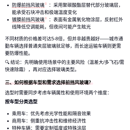
防爆前挡风玻璃
：采用聚碳酸酯层替代部分玻璃层，
能承受石块冲击和极端温度变化
镀膜前挡风玻璃
：表面有金属氧化物涂层，反射红外
线降低空调能耗，但夜间可能产生眩光
不同材质的价格差可达5-8倍，但并非越贵越好——城市通
勤车辆选择普通夹层玻璃就足够，而长途运输车辆则更需
要防爆性能。
🔍 结论：先明确使用场景中的主要风险（温差大/多飞石/需
快速除霜），再对应选择玻璃类型。
三、如何根据车型和需求选择前挡风玻璃？
选型时需要同步考虑车辆属性和使用环境两个维度：
按车型分类选型
乘用车：优先考虑光学性能和隔音效果
商用车：侧重抗冲击性和维修经济性
特种车辆：需要定制弧度或特殊涂层