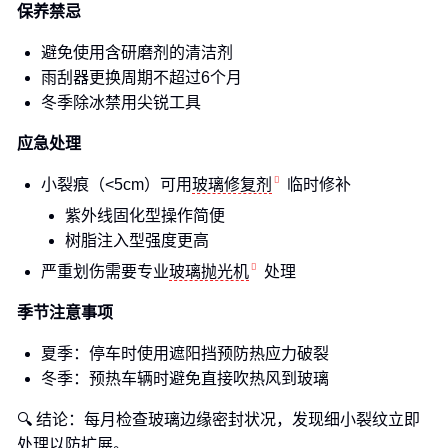
保养禁忌
避免使用含研磨剂的清洁剂
雨刮器更换周期不超过6个月
冬季除冰禁用尖锐工具
应急处理
小裂痕（<5cm）可用
玻璃修复剂
临时修补
紫外线固化型操作简便
树脂注入型强度更高
严重划伤需要专业
玻璃抛光机
处理
季节注意事项
夏季：停车时使用遮阳挡预防热应力破裂
冬季：预热车辆时避免直接吹热风到玻璃
🔍 结论：每月检查玻璃边缘密封状况，发现细小裂纹立即
处理以防扩展。