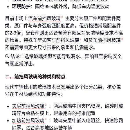
环境防护
：隔绝99%紫外线，降低车内温度波动
目前市场上
汽车前挡风玻璃
主要分为原厂件和配套件两
类。原厂件与车身弧度匹配度更高，但价格通常是配套件
的2-3倍；配套件则更适合预算有限且对安装精度要求不高
的场景。特殊车型如
客车前挡风玻璃
和
货车前挡风玻璃
还需要考虑更大尺寸带来的承重和抗震需求。
🔍 结论：选错玻璃类型可能导致漏水、异响甚至影响安全
气囊正常弹出。
二、前挡风玻璃的种类和特点
现代车辆使用的玻璃技术已发展出多个细分品类，核心差
异在于材质结构和功能特性：
夹层前挡风玻璃
：两层玻璃中间夹PVB膜，破碎时玻
璃碎片会粘在膜上，是乘用车的标准配置
加热前挡风玻璃
：玻璃夹层中嵌入电阻丝，快速除霜
除雾，适合高寒地区运营车辆