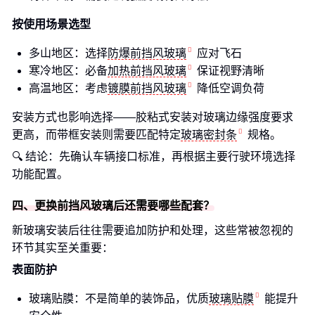
按使用场景选型
多山地区：选择
防爆前挡风玻璃
应对飞石
寒冷地区：必备
加热前挡风玻璃
保证视野清晰
高温地区：考虑
镀膜前挡风玻璃
降低空调负荷
安装方式也影响选择——胶粘式安装对玻璃边缘强度要求
更高，而带框安装则需要匹配特定
玻璃密封条
规格。
🔍 结论：先确认车辆接口标准，再根据主要行驶环境选择
功能配置。
四、更换前挡风玻璃后还需要哪些配套？
新玻璃安装后往往需要追加防护和处理，这些常被忽视的
环节其实至关重要：
表面防护
玻璃贴膜：不是简单的装饰品，优质
玻璃贴膜
能提升