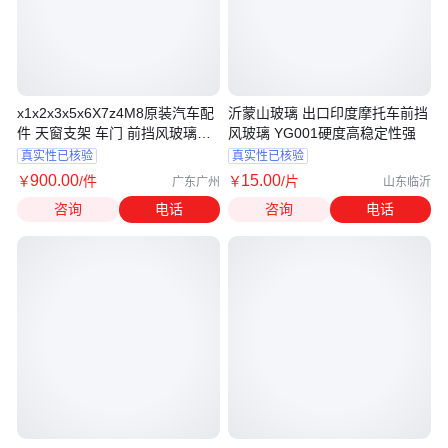
x1x2x3x5x6X7z4M8原装汽车配
沂蒙山玻璃 出口印度摩托车前挡
件 天窗支架 车门 前挡风玻璃拆
风玻璃 YG001硬度高稳定性强
车件
真实性已核验
真实性已核验
900
.00
15
.00
￥
/件
￥
/片
广东广州
山东临沂
咨询
电话
咨询
电话