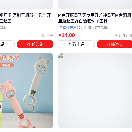
核，既保留了部分自动化优势，又比全自动机型更易维护。
能开瓶 万能开瓶器拧瓶盖 开
M台开瓶器飞天专用开盖神器开M台酒瓶
如果主要处理的是其他坚果如核桃或杏仁，可能需要考虑专用
盖起盖
启瓶起盖器白酒取珠子工具
设备。例如核桃壳较厚，普通杏核开壳器可能无法有效处理，
品牌
真实性已核验
白酒
惬艺品牌
14
.00
这时选择防爆设计的
核桃夹子
会更合适；而
杏仁破壳机
则
天津
广东广
￥
针对杏仁壳薄的特点优化，能更好保持仁的完整性。
电话
在线咨询
查看电话
在线咨询
最终选型时，除了主设备类型，还需考虑后续配套需求。自动
开壳机通常需要连接清洗和分选设备形成完整生产线，这会显
著影响整体采购预算和场地要求。
四、主设备之外，这些配套工具能让开壳效率翻倍
采购杏核开壳器只是生产线的第一步，后续的废壳处理、仁收
集和工人防护同样影响整体效率。废壳不及时清理会堆积影响
设备运转，而裸露的杏核仁容易受污染。
完整的配套方案需要覆盖三个环节：