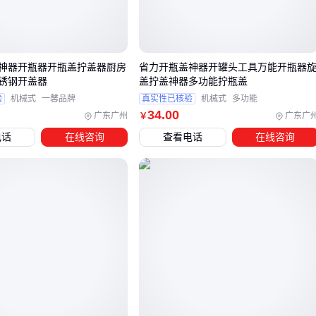
这些隐性参数会直接影响长期使用成本。例如高破损率虽然短
期不明显，但累计的原料损耗可能远超设备价差。
神器开瓶器开瓶盖拧盖器厨房
省力开瓶盖神器开罐头工具万能开瓶器
建议在选型时要求供应商提供样机测试，重点观察连续作业时
锈钢开盖器
盖拧盖神器多功能拧瓶盖
的稳定性，而非单次演示效果。
验
机械式
一馨品牌
真实性已核验
机械式
多功能
34
.00
广东广州
广东广
￥
三、手动还是自动？根据生产需求匹配杏核开壳器类型
电话
在线咨询
查看电话
在线咨询
选择杏核开壳器时，手动与自动设备的差异不仅体现在价格
上，更关键的是适用场景和长期使用成本的权衡。
手动开壳器适合小批量加工或家庭使用，操作简单且无需电
力支持，但效率较低且对操作者体力要求较高。
自动开壳机更适合连续生产场景，处理量大且能保持稳定的
破壳率，但需要配套电源和可能的清洗、分选设备支持。
对于需要兼顾灵活性和效率的中小型加工场景，半自动设备可
能是折中选择。这类设备通常通过调节间隙适应不同大小的杏