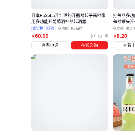
日本FaSoLa开红酒的开瓶器起子高档家
拧盖器多功
用多功能开葡萄酒神器起酒器
盖器罐头开
真实性已核验
多功能
Fa品牌
多功能
瓶盖
60
.00
8
.20
广东广州
￥
￥
查看电话
在线咨询
查看