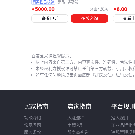
真实性已核验
新品
多功能
5000
.00
8
.00
山东潍坊
￥
￥
查看电话
在线咨询
查看
百度爱采购温馨提示：
以上内容来自第三方，内容真实性、准确性、合法性
未经权利方授权许可禁止任何第三方转载、引用，权
如有任何问题请点击页面底部『建议反馈』进行反馈
买家指南
卖家指南
平台规
功能介绍
入驻流程
准入规则
常见问题
申请入驻
工业品行业
服务条款
服务商查询
违规管理规