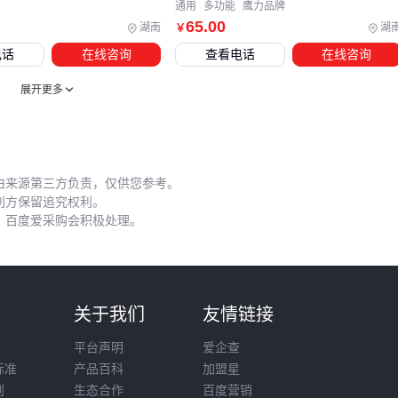
通用
多功能
鹰力品牌
度，又能避免汗液腐蚀设备金属部件。芳纶材质的抗割型号更
65
.00
湖南
湖
￥
适合处理边缘锋利的杏核碎片。
电话
在线咨询
查看电话
在线咨询
每周检查刀头间隙，使用
食品级润滑油
保养传动部件。发现
展开更多
异响立即停机，很可能是杏核碎片卡入轴承。雨季需特别注意
电机防潮，潮湿环境会加速内部元件老化。
选择杏核开壳器本质是匹配场景需求的过程：小批量加工优先
考虑手动设备的灵活性，连续生产则需要自动机型配合传送带
由来源第三方负责，仅供您参考。
利方保留追究权利。
和废壳收集桶形成流水线。无论哪种方案，定期维护和配套防
，百度爱采购会积极处理。
护都是延长设备寿命的关键。
则
关于我们
友情链接
平台声明
爱企查
标准
产品百科
加盟星
则
生态合作
百度营销