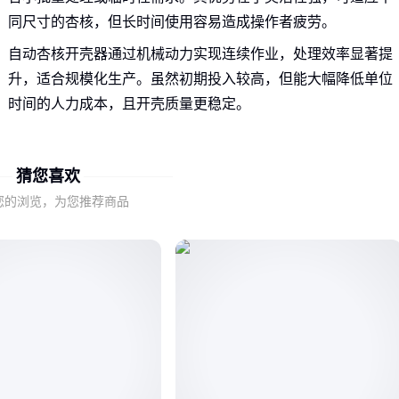
同尺寸的杏核，但长时间使用容易造成操作者疲劳。
自动杏核开壳器通过机械动力实现连续作业，处理效率显著提
升，适合规模化生产。虽然初期投入较高，但能大幅降低单位
时间的人力成本，且开壳质量更稳定。
关键判断点在于生产规模和使用频率：
猜您喜欢
每周处理量低于50公斤的个体农户更适合手动设备
需要连续作业或大批量处理的加工厂应优先考虑自动机型
您的浏览，为您推荐商品
二、哪些非显性因素会影响开壳器的实际表现？
除了基础类型选择，设备的核心性能差异往往隐藏在三个维
度：
适配性：能否处理不同品种杏核的硬度差异
破损率：开壳过程中对果仁完整性的保护程度
维护便捷性：清洁保养的频率和复杂程度