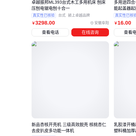
卓越振邦ML393台式木工多用机床 刨床
多用途四合
压刨电锯电刨十合一
能起盖器起
真实性已核验
台式
颍上卓越品牌
真实性已核
3298
.00
16
.00
安徽阜阳
￥
￥
查看电话
在线咨询
查看
新品杏核开壳机 三级高效脱壳 核桃杏仁
乳胶漆开桶
去皮扒皮多功能一体机
塑料桶加厚