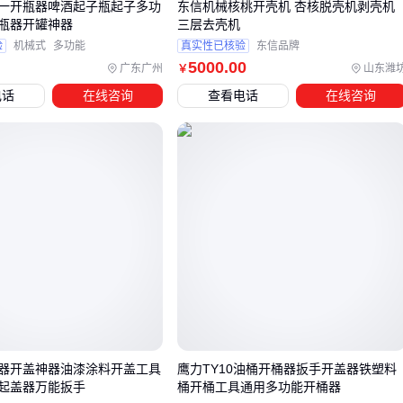
一开瓶器啤酒起子瓶起子多功
东信机械核桃开壳机 杏核脱壳机剥壳机
废壳处理：
废壳收集桶
能集中收纳破碎后的外壳，避免散
瓶器开罐神器
三层去壳机
落污染环境；若产量较大，可考虑带压缩功能的型号减少清
验
机械式
多功能
真实性已核验
东信品牌
运频次
5000
.00
广东广州
山东潍
￥
仁收集：
传送带设备
可衔接开壳与清洗工序，耐高温型号
电话
在线咨询
查看电话
在线咨询
更适合烘干后的杏核输送
人员防护：
防滑工作手套
能稳定抓取湿滑杏核，PU涂层款
兼顾灵活性与防静电需求
这些配套设备看似增加初期投入，但能显著降低停机清理时间
和原料损耗。特别是传送带与清洗机的联动设计，可减少人工
搬运导致的仁破损。
五、容易被忽视的开壳器维护三要点
杏核开壳器的长期稳定运行，关键在于日常维护的细节把控。
刀头磨损、轴承润滑和异物清理是最常见的故障诱因。
器开盖神器油漆涂料开盖工具
鹰力TY10油桶开桶器扳手开盖器铁塑料
起盖器万能扳手
桶开桶工具通用多功能开桶器
操作时建议佩戴防滑工作手套，既能防止手部打滑影响喂料精