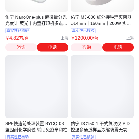
佑宁 NanoOne-plus 超微量分光
佑宁 MJ-800 红外接种环灭菌器
光度计 荧光丨内置打印机多点触
φ14mm丨150mm丨200W 实验
控
室接种器具
真实性已核验
真实性已核验
4
.82
1200
.00
￥
万
/台
￥
/台
上海
上海
咨询
电话
咨询
电话
SPE快速前处理装置 BYCQ-08
佑宁 DC150-1 干式氮吹仪 PID
坚固耐化学腐蚀 辅助免疫亲和柱
控温多通道样品浓缩装置无氧浓
度
真实性已核验
真实性已核验