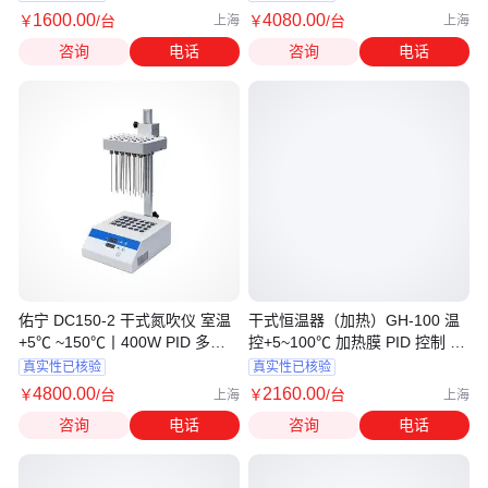
1600
.00
4080
.00
￥
/台
￥
/台
上海
上海
咨询
电话
咨询
电话
佑宁 DC150-2 干式氮吹仪 室温
干式恒温器（加热）GH-100 温
+5℃ ~150℃丨400W PID 多通
控+5~100℃ 加热膜 PID 控制 佑
道样品浓缩
宁仪器
真实性已核验
真实性已核验
4800
.00
2160
.00
￥
/台
￥
/台
上海
上海
咨询
电话
咨询
电话