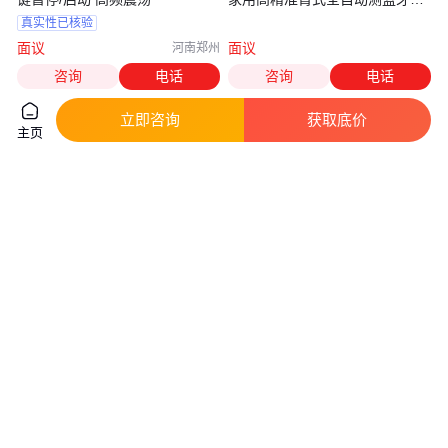
输
真实性已核验
面议
面议
河南郑州
咨询
电话
咨询
电话
立即咨询
获取底价
主页
日本拓普康Topcon免散瞳眼底照
宝通临床检验尿液化学分析仪
相机 TRC-NW400全自动眼底相
BT-2000可自动收集废条
机
真实性已核验
真实性已核验
面议
面议
上海
四川成都
咨询
电话
咨询
电话