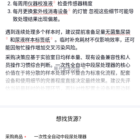
每周用
仪器校准液
检查传感器精度
每月更换
紫外线消毒设备
的灯管 忽视这些细节可能导
致处理结果出现偏差。
遇到连续处理多个样本时，建议提前准备足量
无菌集尿袋
和
尿液样本标签纸
。临时补充耗材不仅影响效率，还可
能因匆忙操作增加交叉污染风险。
采购决策应基于实验室日均样本量、现有设备兼容性和人
员操作习惯综合判断。一次性全自动中段尿处理器的核心
展开更多内容

价值在于将分散的样本处理环节整合为标准化流程，配套
设备和使用细节的完善程度直接决定最终效果。建议先评
估当前最耗时的处理环节，再针对性配置主设备和周边耗
材。
想找货源？
采购商品