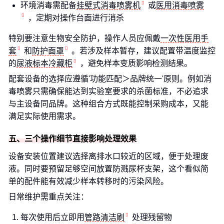
环境消毒需配备
挂壁式消毒喷雾机
或
医用消毒喷雾
，定期对操作台面进行消杀
特别要注意生物安全防护，操作人员应佩戴
一次性医用手
套
和
防护面罩
。若涉及样本暂存，建议配置带温度监控
的
尿液标本冷藏柜
，避免样本变质影响检测结果。
配套设备的选择应遵循'功能匹配＞品牌统一'原则。例如消
毒喷雾只需确保能达到实验室要求的杀菌标准，不必追求
与主设备同品牌。这种组合方式既能控制采购成本，又能
满足实际使用需求。
五、三个操作细节直接影响处理效果
设备安装位置建议选择离排水口较近的区域，便于处理废
液。同时要预留足够空间放置防溅尿杯支架，这个看似简
单的配件能有效减少样本转移时的污染风险。
日常维护需重点关注：
每次使用后立即用
管路清洁刷
处理残留物