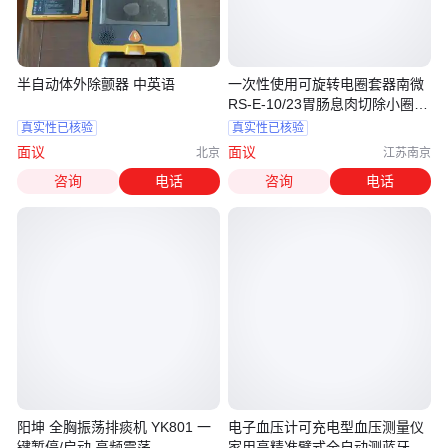
半自动体外除颤器 中英语
一次性使用可旋转电圈套器南微
RS-E-10/23胃肠息肉切除小圈径
10mm
真实性已核验
真实性已核验
面议
面议
北京
江苏南京
咨询
电话
咨询
电话
阳坤 全胸振荡排痰机 YK801 一
电子血压计可充电型血压测量仪
键暂停/启动 高频震荡
家用高精准臂式全自动测蓝牙传