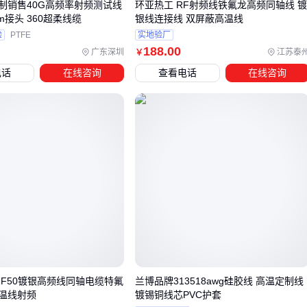
制销售40G高频率射频测试线
环亚热工 RF射频线铁氟龙高频同轴线 
适配器
不兼容的被动局面。
mm接头 360超柔线缆
银线连接线 双屏蔽高温线
验
PTFE
实地验厂
188
.00
四、为什么换完射频线后信号还是不稳定？
广东深圳
江苏泰
￥
电话
在线咨询
查看电话
在线咨询
很多用户在升级射频线后仍遇到信号衰减问题，往往忽略了配
套组件的匹配性。射频系统的性能瓶颈可能出现在任何连接环
节，尤其是接头和转接器的阻抗匹配。
防水接头
在户外场景中直接影响线缆寿命，但普通BNC接
头在潮湿环境中容易氧化
固定衰减器
能避免设备过载，但需根据实际传输距离选择
合适衰减值
电磁屏蔽胶带
可临时修复轻微破损，但长期使用仍需更换
整段线缆
同轴电缆压接工具
的质量直接影响接头可靠性。专业压接能
FF50镀银高频线同轴电缆特氟
兰博品牌313518awg硅胶线 高温定制线
确保金属屏蔽层与接头完全接触，避免因接触不良导致的高频
温线射频
镀锡铜线芯PVC护套