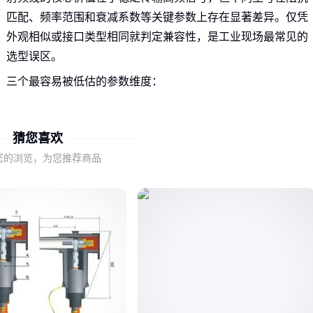
匹配、频率范围和衰减系数等关键参数上存在显著差异。仅凭
外观相似或接口类型相同就判定兼容性，是工业现场最常见的
选型误区。
三个最容易被低估的参数维度：
阻抗偏差：50Ω和75Ω系统混用会导致信号反射
频率上限：超出标称范围会出现非线性衰减
猜您喜欢
屏蔽结构：单层编织网与复合屏蔽的抗干扰能力差数倍
您的浏览，为您推荐商品
这些参数组合决定了射频线是更适合短距离设备互联，还是需
要应对复杂电磁环境的长距离传输。
二、BNC与MCX接口分别对应哪些典型场景？
接口类型本质上是场景需求的物化体现：
BNC同轴射频线
凭
借锁紧结构更适合振动环境，而
MCX射频延长线
的紧凑尺寸
常出现在空间受限的嵌入式设备中。