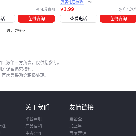
信号反射。工业级应用建议选择带压力调节功能的六角压接
真实性已核验
PVC
1
.99
钳，而普通监控场景可使用基础款。
江苏泰州
广东深
￥
电话
在线咨询
查看电话
在线咨询
配套组件的选择逻辑应与主设备同步：先确认工作频率范围，
再考虑环境防护等级，最后匹配机械强度需求。这样能避免因
展开更多
某个环节不兼容造成的整体性能下降。
五、这些安装细节正在缩短你的射频线寿命
由来源第三方负责，仅供您参考。
射频线的实际性能往往毁于安装细节。
线槽线管
的选型直接
利方保留追究权利。
影响线缆防护效果：
，百度爱采购会积极处理。
实验室环境可用开放式线槽便于检修，但车间应选阻燃封闭
式线管
弯曲半径不足会导致内导体变形，建议保留至少5倍线径的
则
关于我们
友情链接
度
平台声明
爱企查
固定夹间距过大可能引发振动磨损，高频场景每30厘米需设
标准
产品百科
加盟星
置支撑点
则
生态合作
百度营销