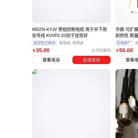
WDZN-KYJV 带铠控制电缆 用于井下用
华鼎 可扩展
信号线 KVVP2-22抗干扰性好
耐热性 质
真实性已核验
紫铜线
软铜丝
实地验厂
35
.00
50
.00
河北廊坊
￥
￥
查看电话
在线咨询
查看