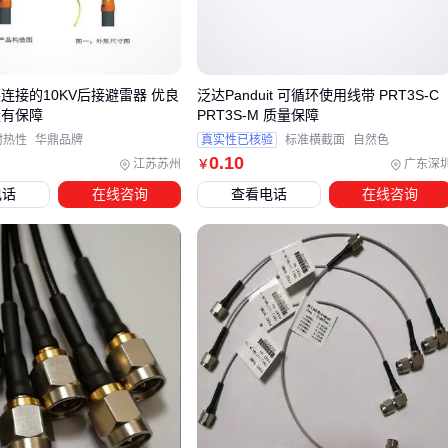
工业场景的典型选择逻辑：
设备巡检：需要频繁插拔时选带防滑纹的BNC接头
机柜布线：高密度安装优先考虑MCX的90度弯头
连接的10KV后接避雷器 优良
泛达Panduit 可循环使用线带 PRT3S-C
量有保障
PRT3S-M 质量保障
移动设备：平衡重量和可靠性选用微型同轴接口
耐热性
华鼎品牌
真实性已核验
标准横截面
自然色
0
.10
这种对应关系不是绝对的，但能帮助快速排除明显不匹配的选
江苏苏州
广东深
￥
项，接下来需要结合具体传输需求验证参数适配性。
电话
在线咨询
查看电话
在线咨询
三、煤矿与普通场景的射频线选择差异在哪里？
射频线的选型需要围绕四个核心维度建立决策模型：频率匹配
度、机械强度、环境耐受性和成本控制。看似相同的BNC接口
射频线，在煤矿井下与普通实验室环境中，这四个维度的优先
级完全不同。
煤矿场景：环境耐受性成为首要考量，需要防爆护套和抗腐
蚀接头，此时柔性
同轴电缆
的机械强度反而可能成为短板