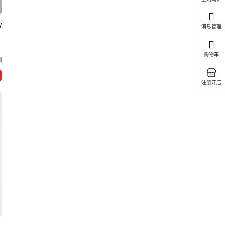
W
消息管理
购物车
圳
注册开店
器