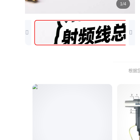
1/4
根据