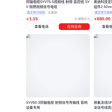
同轴电缆SYV75-5视频线 射频 监控线 SY
奥纳科技定
V 阻燃视频信号电缆
组件2.92
真实性已核验
无氧铜
真实性已核
1
.15
680
.00
湖南长沙
￥
￥
查看电话
在线咨询
查看
SYV50-3同轴电缆 射频信号传输线 音响
铁氟龙线S
设备专用
龙信号线高