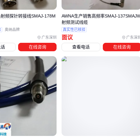
高频测试场景：频率匹配度决定信号保真度，低损耗型
RG316同轴电缆
比普通同轴线更适合GHz级信号传输
射频探针转接线SMAJ-178M
AWNA生产销售高频率SMAJ-137SMAJ
射频测试线缆
移动设备连接：机械强度与柔性需要平衡，
半柔性同轴裸缆
验
奥纳品牌
真实性已核验
比全刚性电缆更适合频繁插拔的现场调试
面议
广东深圳
广东深
当
天线馈线
需要穿越金属管道或狭小空间时，外径2.5mm的
电话
在线咨询
查看电话
在线咨询
微型同轴电缆比标准尺寸更实用，但需注意其弯曲半径限制。
矿用同轴电缆
的特殊屏蔽层设计能抑制井下电磁干扰，这种
场景下不应为节省成本选择普通
屏蔽同轴电缆
。
BNC射频线
的阻抗匹配常被忽视：50欧姆接口用于射频信号
传输，75欧姆版本更适合视频监控系统。若将
75欧姆BNC连接
器
错误接入
无线传输模块
，会导致信号反射损耗。选型时
除了接口类型，还需确认设备端口的阻抗标识。
最终决策应形成验证链条：先锁定应用场景的极端条件（如高
频/高湿/振动），再排除不匹配的线材类型，最后用配套连接
完成系统兼容性检查。这种选型逻辑能避免采购后才发现
射频