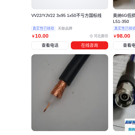
VV22/YJV22 3x95 1x50不亏方国标线
奥纳6G低损
L51-350
真实性已核验
天联品牌
真实性已核
10
.00
98
.00
河北廊坊
￥
￥
查看电话
在线咨询
查看