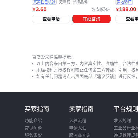
真实性已核验
无氧铜
长峰品牌
实地验厂
3
.60
188
.00
安徽滁州
￥
￥
查看电话
在线咨询
查看
百度爱采购温馨提示：
以上内容来自第三方，内容真实性、准确性、合法性
未经权利方授权许可禁止任何第三方转载、引用，权
如有任何问题请点击页面底部『建议反馈』进行反馈
买家指南
卖家指南
平台规
功能介绍
入驻流程
准入规则
常见问题
申请入驻
工业品行业
服务条款
服务商查询
违规管理规