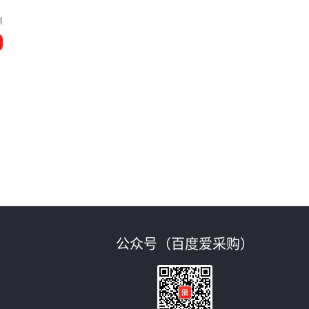
圳
弧
公众号（百度爱采购）