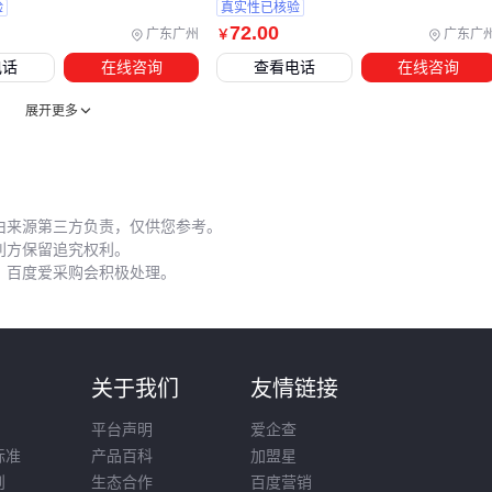
验
真实性已核验
喷雾器背带
这类看似简单的配件，实际影响着长时间作业的
72
.00
广东广州
广东广
￥
舒适度。加宽设计的背带能分散肩部压力，而夜间反光条在低
电话
在线咨询
查看电话
在线咨询
光照环境下可提升安全性。
展开更多
五、如何避免常见操作误区，确保除草剂最佳效果？
正确的使用方法直接影响除草剂使草白心的效果：
由来源第三方负责，仅供您参考。
配比阶段：使用带刻度的农药计量杯精确量取原液，随意估
利方保留追究权利。
量可能导致药效不足或作物药害。
，百度爱采购会积极处理。
喷洒时机：选择无风晴朗的早晨，避免高温蒸发或雨水冲刷
影响药液吸收。
行走速度：保持匀速移动，过快会导致覆盖不均，过慢可能
引起局部药害。
则
关于我们
友情链接
平台声明
爱企查
除草剂增效剂
虽能提升药液附着性，但需注意与特定除草剂
标准
产品百科
加盟星
的兼容性。大棚等密闭空间建议换用低漂移喷嘴，减少雾滴飘
则
生态合作
百度营销