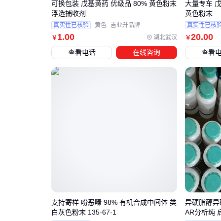
可换包装 戊基黄药 优级品 80% 黄色粉末
大量专车 戊
浮选捕收剂
黄色粉末
真实性已核验
黄色
吉业升品牌
真实性已核
1
.00
20
.00
湖北武汉
￥
￥
查看电话
在线咨询
查看
支持寄样 吩恶嗪 98% 有机合成中间体 类
异硬脂醇异硬脂
白灰色粉末 135-67-1
AR分析纯