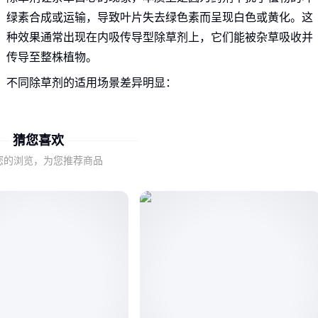
绿素合成或运输，导致叶片失去绿色素而呈现白色或黄化。这
种效果通常出现在内吸传导型除草剂上，它们能被杂草吸收并
传导至整株植物。
不同除草剂的适用场景差异明显：
非耕地除草（如荒地、道路旁）通常需要强效且持久的白心
效果
猜您喜欢
农田作物间除草则要求对作物安全且残留期短
您的浏览，为您推荐商品
园艺精细除草可能需要更精准的局部处理能力
理解这些基本原理和场景差异，是选择合适除草剂的第一步。
接下来我们需要看看，不同成分的除草剂在实现白心效果上有
哪些具体区别。
二、草铵膦与草甘膦：白心效果与适用性的关键差异
虽然都能让杂草白心，但草铵膦和草甘膦两类主流除草剂在作