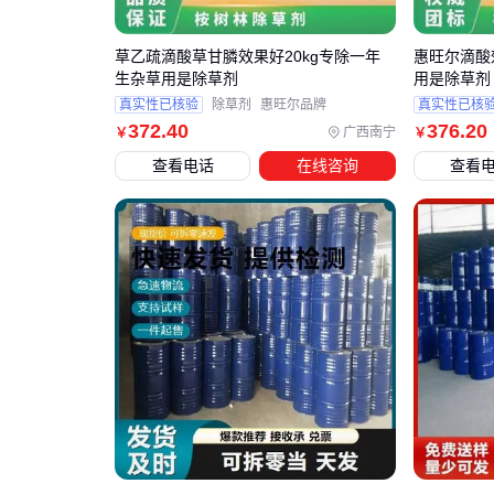
草乙疏滴酸草甘膦效果好20kg专除一年
惠旺尔滴酸
生杂草用是除草剂
用是除草剂
真实性已核验
除草剂
惠旺尔品牌
真实性已核
372
.40
376
.20
广西南宁
￥
￥
查看电话
在线咨询
查看