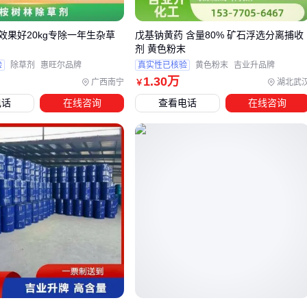
型。不同成分的除草剂在作用机理、见效速度和适用环境上存
在明显差异，盲目选择可能导致效果不佳或浪费成本。
效果好20kg专除一年生杂草
戊基钠黄药 含量80% 矿石浮选分离捕收
剂 黄色粉末
对于果园、桑园等经济作物区，需要兼顾除草效果和对作物
验
除草剂
惠旺尔品牌
真实性已核验
黄色粉末
吉业升品牌
的安全性，
草铵膦除草剂
因其低毒性和定向杀草特性更为
1
.30
万
广西南宁
湖北武
￥
适合。
电话
在线咨询
查看电话
在线咨询
在荒地、铁路沿线等非耕地场景，
灭生性除草剂
能快速清
除各类杂草，但需注意其对土壤的残留影响。
草铵膦类除草剂通过干扰杂草的氨基酸合成来发挥作用，通常
3-5天就能看到草心变白的效果。这类产品对多年生杂草效果显
著，且对土壤微生物影响较小，适合需要长期管理的种植区
域。
灭生性除草剂如敌草快则属于触杀型，能快速使杂草脱水枯
萎，适合需要立即清理的场地。但这类产品可能对部分杂草根
部效果有限，需要根据杂草种类判断是否配合其他药剂使用。
选型时还需考虑施药方式：