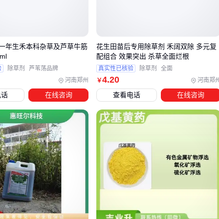
用机理和效果表现上存在显著不同：
草铵膦作用更快，通常3-5天就能看到明显白心现象，适合需
要快速见效的场合
一年生禾本科杂草及芦草牛筋
花生田苗后专用除草剂 禾阔双除 多元复
草甘膦虽然见效稍慢，但对多年生杂草的根系杀灭更彻底，
ml
配组合 效果突出 杀草全面烂根
验
除草剂
芦苇荡品牌
真实性已核验
除草剂
全面
白心效果持续时间更长
4
.20
河南郑州
河南郑
￥
在实际应用中，草铵膦更适合果园、茶园等经济作物区的除
电话
在线咨询
查看电话
在线咨询
草，因为它对作物根系更安全；而草甘膦则更常用于非耕地的
大面积除草，尤其是需要长期控制杂草再生的区域。
了解这些差异后，我们就能更准确地根据具体场景选择最合适
的除草剂类型。接下来需要考虑的是，如何结合你的实际需求
做出最终选型决策。
三、如何根据场景选择最合适的除草剂？
选择能使草白心的除草剂时，关键要看具体使用场景和杂草类