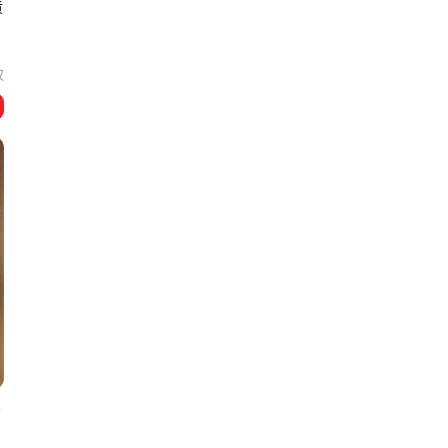
黄
汉
9