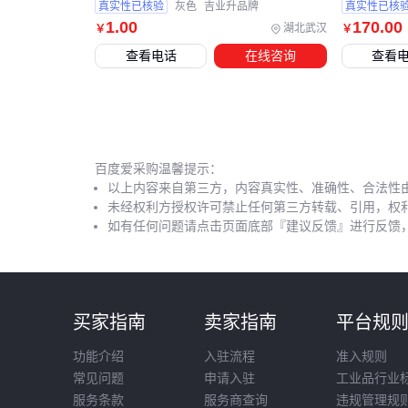
真实性已核验
灰色
吉业升品牌
真实性已核
1
.00
170
.00
湖北武汉
￥
￥
查看电话
在线咨询
查看
百度爱采购温馨提示：
以上内容来自第三方，内容真实性、准确性、合法性
未经权利方授权许可禁止任何第三方转载、引用，权
如有任何问题请点击页面底部『建议反馈』进行反馈
买家指南
卖家指南
平台规
功能介绍
入驻流程
准入规则
常见问题
申请入驻
工业品行业
服务条款
服务商查询
违规管理规