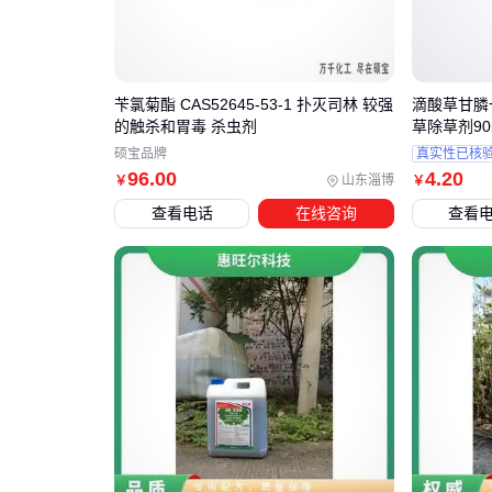
苄氯菊酯 CAS52645-53-1 扑灭司林 较强
滴酸草甘膦
的触杀和胃毒 杀虫剂
草除草剂90
硕宝品牌
真实性已核
96
.00
4
.20
山东淄博
￥
￥
查看电话
在线咨询
查看