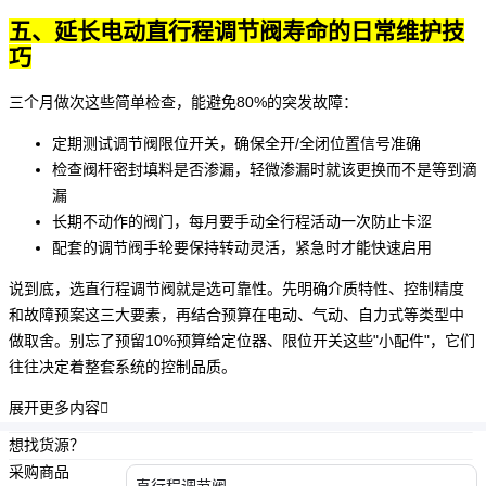
五、延长电动直行程调节阀寿命的日常维护技
巧
三个月做次这些简单检查，能避免80%的突发故障：
定期测试
调节阀限位开关
，确保全开/全闭位置信号准确
检查阀杆密封填料是否渗漏，轻微渗漏时就该更换而不是等到滴
漏
长期不动作的阀门，每月要手动全行程活动一次防止卡涩
配套的
调节阀手轮
要保持转动灵活，紧急时才能快速启用
说到底，选
直行程调节阀
就是选可靠性。先明确介质特性、控制精度
和故障预案这三大要素，再结合预算在电动、气动、自力式等类型中
做取舍。别忘了预留10%预算给定位器、限位开关这些"小配件"，它们
往往决定着整套系统的控制品质。
展开更多内容

想找货源？
采购商品