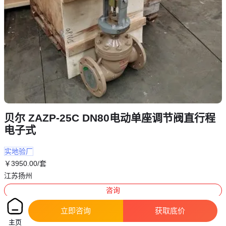
贝尔 ZAZP-25C DN80电动单座调节阀直行程
电子式
实地验厂
￥
3950
.00
/套
江苏扬州
咨询
电话
立即咨询
获取底价
主页