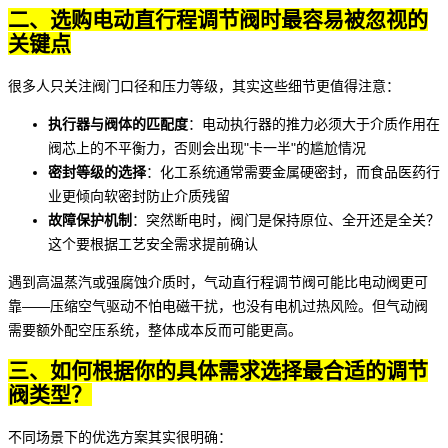
二、选购电动直行程调节阀时最容易被忽视的
关键点
很多人只关注阀门口径和压力等级，其实这些细节更值得注意：
执行器与阀体的匹配度
：电动执行器的推力必须大于介质作用在
阀芯上的不平衡力，否则会出现"卡一半"的尴尬情况
密封等级的选择
：化工系统通常需要金属硬密封，而食品医药行
业更倾向软密封防止介质残留
故障保护机制
：突然断电时，阀门是保持原位、全开还是全关？
这个要根据工艺安全需求提前确认
遇到高温蒸汽或强腐蚀介质时，
气动直行程调节阀
可能比电动阀更可
靠——压缩空气驱动不怕电磁干扰，也没有电机过热风险。但气动阀
需要额外配空压系统，整体成本反而可能更高。
三、如何根据你的具体需求选择最合适的调节
阀类型？
不同场景下的优选方案其实很明确：