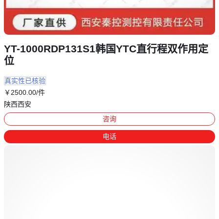
YT-1000RDP131S1韩国YTC直行程双作用定
位
真实性已核验
￥
2500
.00
/件
陕西西安
咨询
电话