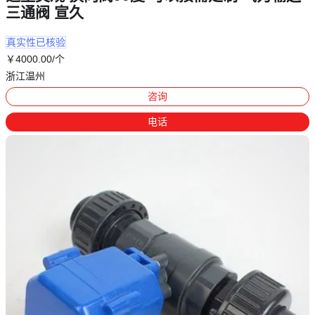
三通阀 宣久
真实性已核验
￥
4000
.00
/个
浙江温州
咨询
电话