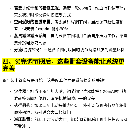
需要手动干预的检修工况
：选带手轮机构的
手动直行程调节阀
，
突发状况时能快速切换控制方式
空间受限的管道布置
：考虑
角行程调节阀
，虽然调节线性度稍
差，但安装 footprint 能小30%
蒸汽减温减压系统
：
自力式调节阀
利用介质自身压力工作，不需
要外接电源或气源
分流/混流控制
：
三通调节阀
可以同时调节两路介质的流量比例
四、买完调节阀后，这些配套设备能让系统更
完善
阀门装上管道只是开始，这些配套件才是系统稳定的关键：
定位器
：相当于阀门的大脑，
调节阀定位器
能把4-20mA信号精
准转换为阀杆位移，消除机械间隙带来的误差
执行机构
：如果原配电动头推力不足，外挂
调节阀执行器
能提供
额外扭矩，特别适合大口径阀门
减压装置
：前端压力波动大时，加装
调节阀减压阀
能保护调节阀
不受冲击