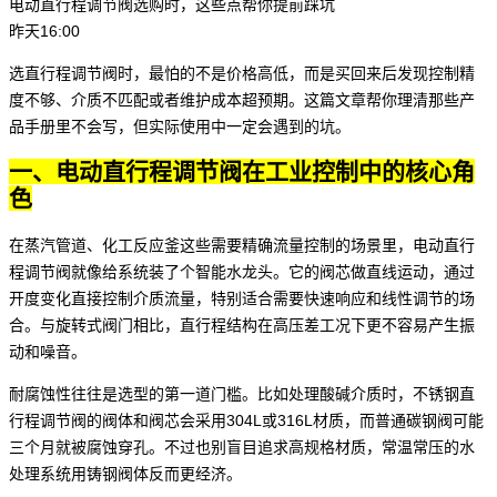
电动直行程调节阀选购时，这些点帮你提前踩坑
昨天16:00
选
直行程调节阀
时，最怕的不是价格高低，而是买回来后发现控制精
度不够、介质不匹配或者维护成本超预期。这篇文章帮你理清那些产
品手册里不会写，但实际使用中一定会遇到的坑。
一、电动直行程调节阀在工业控制中的核心角
色
在蒸汽管道、化工反应釜这些需要精确流量控制的场景里，
电动直行
程调节阀
就像给系统装了个智能水龙头。它的阀芯做直线运动，通过
开度变化直接控制介质流量，特别适合需要快速响应和线性调节的场
合。与旋转式阀门相比，直行程结构在高压差工况下更不容易产生振
动和噪音。
耐腐蚀性往往是选型的第一道门槛。比如处理酸碱介质时，
不锈钢直
行程调节阀
的阀体和阀芯会采用304L或316L材质，而普通碳钢阀可能
三个月就被腐蚀穿孔。不过也别盲目追求高规格材质，常温常压的水
处理系统用铸钢阀体反而更经济。