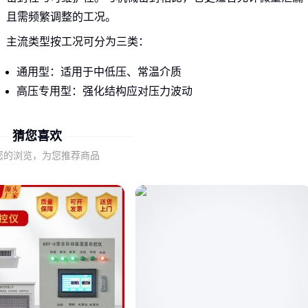
且需频繁调整的工况。
主流类型按工况可分为三类：
通用型：适用于中低压、常温介质
高压专用型：强化结构应对压力波动
耐腐蚀型：采用特殊材质抵抗化学侵蚀
猜您喜欢
选型前需明确：不同密封室对填料的兼容性差异明显，错误匹
您的浏览，为您推荐商品
配会加速磨损。
二、影响密封效果的关键非参数因素
介质特性往往比压力等级更关键：含颗粒物或易结晶的介质需
要更宽的填料腔设计，而粘稠流体则要求更高的压盖调节灵敏
度。
运行环境中的振动幅度和轴偏心量会显著影响密封寿命——剧
烈振动的工况应优先考虑带自补偿结构的型号。