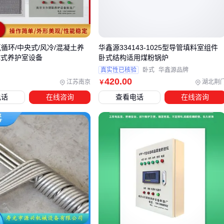
维护便利性常被低估：可快速拆卸的压盖设计能减少停机时
间，这对连续生产线尤为重要。
/氟循环/中央式/风冷/混凝土养
华鑫源334143-1025型导管填料室组件
三、如何根据工况选择填料密封室的子类型？
体式养护室设备
卧式结构适用煤粉锅炉
真实性已核验
卧式
华鑫源品牌
填料密封室的选型核心在于匹配实际工况需求。不同子类型在
420
.00
江苏南京
湖北荆
￥
压力耐受、温度范围、介质兼容性上存在明显差异，错误选择
电话
在线咨询
查看电话
在线咨询
可能导致密封失效或维护成本激增。以下是三种典型场景的选
型逻辑：
高压场景：需优先考虑金属加强结构或石墨复合材料的
轴封
室
，其层压设计能分散机械应力
腐蚀性介质：
耐腐蚀密封室
采用哈氏合金内衬，避免化学
侵蚀导致的密封件脆化
低温环境：
步入式低温密封室
需特殊弹性体填料，防止材
料冷脆引发的泄漏风险