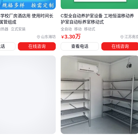
旋转设备密封
的选型常被忽视动态适配性。例如
泵填料密封
在高速工况下，传统编织盘根容易因摩擦过热失效，此时应
 学校厂房酒店用 使用时间长
C型全自动养护室设备 工地恒温移动养
选择带有自润滑石墨层的高温水泵填料密封方绳。而对于需要
属管组成
护室自动标养室移动式
频繁启停的
阀门填料密封
，柔韧的油浸石棉盘根更能适应间
换热器
立式安装
全自动
移动
移动式
3
.30
万
山东潍坊
江苏南
￥
歇性压缩变形。
电话
在线咨询
查看电话
在线咨询
选型时还需预判维护可行性。
实验室不锈钢轴封
等精密组件
需要定期校准压盖螺栓扭矩，而
耐磨多级泵填料
则更关注现
场更换便捷性。若设备需连续运行无法停机，
无轴封计量泵
的模块化设计能显著降低维护难度。
确定主体结构后，配套件的兼容性检查同样关键。例如
密封高
低温试验箱
若选用PTFE填料，就必须同步更换耐温匹配的
封压盖
。这部分我们将在下一环节详细展开。
四、为什么填料密封室的实际效果常低于预期？
许多用户在采购填料密封室后才发现，密封效果不佳或寿命短