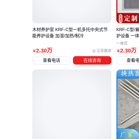
木材养护室 KRF-C型一机多托中央式节
KRF-C型
能养护设备 加湿/加热/制冷
护设备 一
一体式
2
.30
万
2
.30
万
江苏南京
￥
￥
查看电话
在线咨询
查看