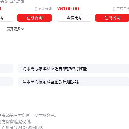
全自动
华伟品牌
0
6100
.00
河北沧州
广东东
￥
五、哪些操作细节最容易被忽略却影响密封寿命？
电话
在线咨询
查看电话
在线咨询
填料密封室的安装和使用中有三个关键细节常被忽视：
展开更多
预紧力调整需要分阶段进行：首次安装后运行24小时需重新
紧固，之后按介质压力变化定期检查
密封面光洁度影响极大，新设备安装前应用
密封面研磨膏
处理微观划痕
泄漏检测不能仅凭肉眼观察，微小渗漏可用
密封泄漏检测仪
清水离心泵填料室怎样维护密封性能
早期发现
清水离心泵填料室密封原理是啥
维护时特别要注意：过度紧固压盖会加速填料磨损，而润滑不
足又会导致干摩擦。专用
密封润滑剂
能平衡这两者矛盾，但
需避开与介质发生反应的润滑类型。
记录每次维护时的压盖调节量和泄漏情况，这些数据能帮助预
由来源第三方负责，仅供您参考。
利方保留追究权利。
判填料更换周期，避免突发性失效。
，百度爱采购会积极处理。