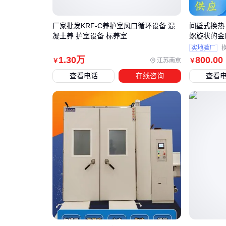
厂家批发KRF-C养护室风口循环设备 混
间壁式换热
凝土养 护室设备 标养室
螺旋状的金
实地验厂
1
.30
万
800
.00
江苏南京
￥
￥
查看电话
在线咨询
查看