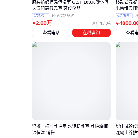
服装纺织恒温恒湿室 GB/T 18398暖体假
移动式混凝
人湿阻高低温室 环仪仪器
出售恒温恒
实地验厂
环仪仪器品牌
实地验厂
2
.00
万
4000
.0
广东东莞
￥
￥
查看电话
在线咨询
查看
混凝土标准养护室 水泥标养室 养护箱恒
华伟试验仪
温恒湿 销售
混凝土养护