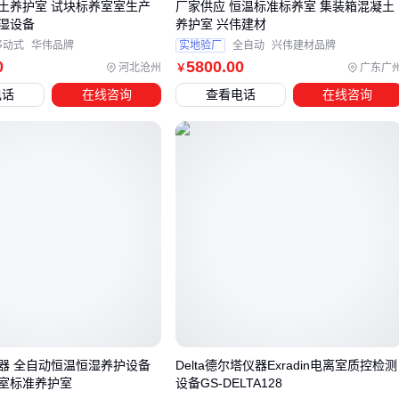
的问题往往源于配套设备的缺失或不当选择。主设备只是密封
土养护室 试块标养室室生产
厂家供应 恒温标准标养室 集装箱混凝土
湿设备
养护室 兴伟建材
系统的一部分，配套的
盘根填料
、密封压盖等部件同样直接
移动式
华伟品牌
实地验厂
全自动
兴伟建材品牌
影响密封性能。
0
5800
.00
河北沧州
广东广
￥
盘根填料的材质需与介质特性匹配：腐蚀性环境需要耐化学
电话
在线咨询
查看电话
在线咨询
腐蚀的
四氟混编盘根
，高温工况则需
石墨纤维密封绳
密封压盖的紧固工具直接影响安装质量：不专业的安装可能
导致填料不均匀压缩，造成局部泄漏
辅助工具如
盘根切割器
的精度决定了填料端面贴合度，粗
糙切割会留下微观缝隙
专业的
盘根安装工具
能确保填料层均匀受力，避免手工安装
常见的扭曲或压溃问题。例如带刻度推进器的工具可精确控制
压紧量，而多件套组合工具能适应不同规格的密封室检修。
建议在采购主设备时同步确认配套方案，特别是对于高压或腐
蚀性介质等严苛工况，配套设备的耐压等级和化学兼容性必须
器 全自动恒温恒湿养护设备
Delta德尔塔仪器Exradin电离室质控检测
室标准养护室
设备GS-DELTA128
与主设备同步验证。