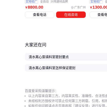
实地验厂
全自动
兴伟建材品牌
实地验厂
8800
.00
1300
.0
广东广州
￥
￥
查看电话
在线咨询
查看
大家还在问
清水离心泵填料室密封要点
清水离心泵填料室怎样保证密封
百度爱采购温馨提示：
以上内容来自第三方，内容真实性、准确性、合法性
未经权利方授权许可禁止任何第三方转载、引用，权
如有任何问题请点击页面底部『建议反馈』进行反馈