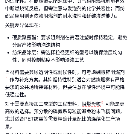
的适配性。在硬质聚氨酯泡沫中，其气相阻燃机制能有效
中断燃烧链反应，但需注意与发泡剂的化学兼容性；而纺
织品应用则更依赖阻燃剂的耐水洗性和纤维渗透能力。
关键差异体现在：
硬质聚氨酯：要求阻燃剂在高温注塑时保持稳定，避免
分解产物影响泡沫结构
纺织品涂层：需选择粒径更细的型号以确保涂层均匀
性，同时控制粘度不影响浸渍工艺
当材料需要兼顾透明性或耐候性时，可考虑
硼酸锌阻燃剂
作为补充方案。其抑烟特性特别适合对燃烧烟雾有严格
要求的公共场所装饰材料，但要注意在酸性环境中可能降
低稳定性。
对于需要直接加工成型的工程塑料，
阻燃母粒
可能是更
高效的选择。预分散的磷氮系母粒能避免粉末飞扬问题，
尤其适合PET纺丝等需要精确计量配比的连续化生产场
景。