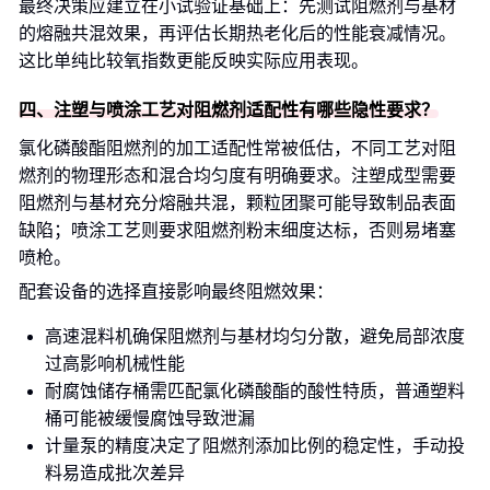
最终决策应建立在小试验证基础上：先测试阻燃剂与基材
的熔融共混效果，再评估长期热老化后的性能衰减情况。
这比单纯比较氧指数更能反映实际应用表现。
四、注塑与喷涂工艺对阻燃剂适配性有哪些隐性要求？
氯化磷酸酯阻燃剂的加工适配性常被低估，不同工艺对阻
燃剂的物理形态和混合均匀度有明确要求。注塑成型需要
阻燃剂与基材充分熔融共混，颗粒团聚可能导致制品表面
缺陷；喷涂工艺则要求阻燃剂粉末细度达标，否则易堵塞
喷枪。
配套设备的选择直接影响最终阻燃效果：
高速混料机确保阻燃剂与基材均匀分散，避免局部浓度
过高影响机械性能
耐腐蚀储存桶需匹配氯化磷酸酯的酸性特质，普通塑料
桶可能被缓慢腐蚀导致泄漏
计量泵的精度决定了阻燃剂添加比例的稳定性，手动投
料易造成批次差异