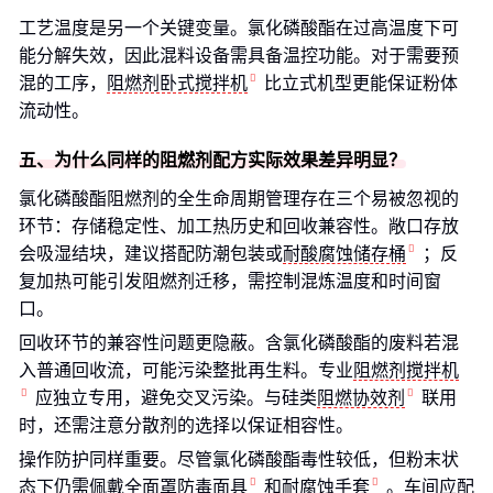
工艺温度是另一个关键变量。氯化磷酸酯在过高温度下可
能分解失效，因此混料设备需具备温控功能。对于需要预
混的工序，
阻燃剂卧式搅拌机
比立式机型更能保证粉体
流动性。
五、为什么同样的阻燃剂配方实际效果差异明显？
氯化磷酸酯阻燃剂的全生命周期管理存在三个易被忽视的
环节：存储稳定性、加工热历史和回收兼容性。敞口存放
会吸湿结块，建议搭配防潮包装或
耐酸腐蚀储存桶
；反
复加热可能引发阻燃剂迁移，需控制混炼温度和时间窗
口。
回收环节的兼容性问题更隐蔽。含氯化磷酸酯的废料若混
入普通回收流，可能污染整批再生料。专业
阻燃剂搅拌机
应独立专用，避免交叉污染。与硅类
阻燃协效剂
联用
时，还需注意分散剂的选择以保证相容性。
操作防护同样重要。尽管氯化磷酸酯毒性较低，但粉末状
态下仍需佩戴
全面罩防毒面具
和
耐腐蚀手套
。车间应配