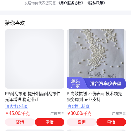
发送询价代表您同意
《用户服务协议》
《隐私政策》
猜你喜欢
PP耐刮擦剂 提升制品耐刮擦性
P 高效抗划 不伤表面 技术领先
光泽增进 稳定非迁
服务周到 专业支持
真实性已核验
真实性已核验
45
.00
30
.00
￥
/千克
￥
/千克
广东东莞
广东东莞
咨询
电话
咨询
电话