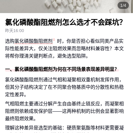
1/4
氯化磷酸酯阻燃剂怎么选才不会踩坑？
昨天16:00
选购
氯化磷酸酯阻燃剂
时，你是否担心看似同类产品实
际性能差异大，仅关注阻燃效果而忽略材料兼容性？本文
将帮你理清关键判断点，避免选型陷阱。
一、氯化磷酸酯阻燃剂为何在不同场景表现差异明显？
氯化磷酸酯阻燃剂通过气相和凝聚相双重机制发挥作用，
但其分子结构决定了在不同聚合物基质中的分散性和热稳
定性差异。
气相阻燃主要通过分解产生自由基终止链反应，而凝聚相
阻燃则依赖成炭保护层——这两种机制的比例会显著影响
最终阻燃效果。
理解这种差异是选型的基础：硬质聚氨酯等材料更需要凝