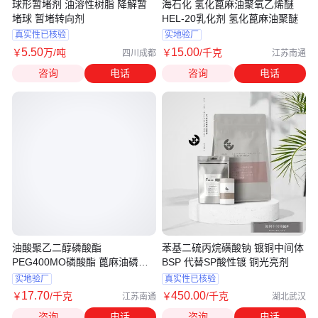
球形暂堵剂 油溶性树脂 降解暂
海石化 氢化蓖麻油聚氧乙烯醚
堵球 暂堵转向剂
HEL-20乳化剂 氢化蓖麻油聚醚
真实性已核验
实地验厂
5
.50
15
.00
￥
万
/吨
￥
/千克
四川成都
江苏南通
咨询
电话
咨询
电话
油酸聚乙二醇磷酸酯
苯基二硫丙烷磺酸钠 镀铜中间体
PEG400MO磷酸酯 蓖麻油磷酸
BSP 代替SP酸性镀 铜光亮剂
酯
实地验厂
真实性已核验
17
.70
450
.00
￥
/千克
￥
/千克
江苏南通
湖北武汉
咨询
电话
咨询
电话