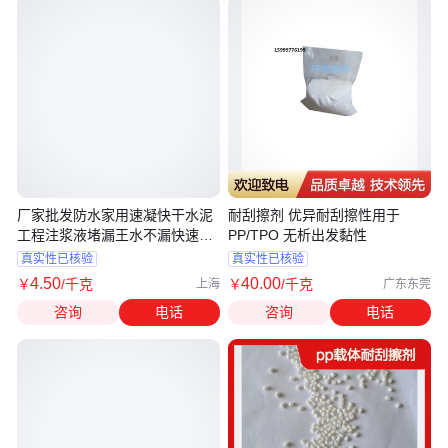
厂家批发防水家用速凝快干水泥
耐刮擦剂 优异耐刮擦性用于
工程注浆液堵漏王水不漏快速堵
PP/TPO 无析出发黏性
漏灵
真实性已核验
真实性已核验
4
.50
40
.00
￥
/千克
￥
/千克
上海
广东东莞
咨询
电话
咨询
电话