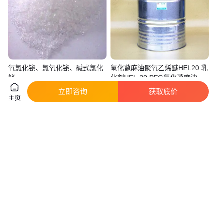
氧氯化铋、氯氧化铋、碱式氯化
氢化蓖麻油聚氧乙烯醚HEL20 乳
铋
化剂HEL-20 PEG氢化蓖麻油
真实性已核验
立即咨询
获取底价
主页
400
.00
20
.00
￥
/个
￥
/千克
河南郑州
江苏南通
咨询
电话
咨询
电话