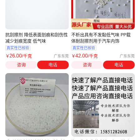
抗刮擦剂 降低表面划痕和刮伤性
不析出具有不发黏低气味 PP载
减少划痕宽度 低气味
体耐刮擦剂用于汽车内饰
真实性已核验
真实性已核验
26
.00
42
.00
￥
/千克
￥
/千克
广东东莞
广东东莞
咨询
电话
咨询
电话