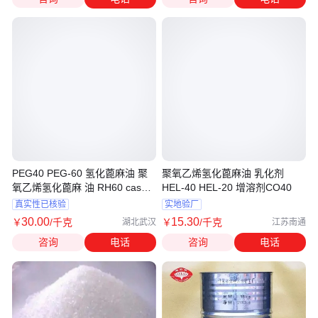
PEG40 PEG-60 氢化蓖麻油 聚
聚氧乙烯氢化蓖麻油 乳化剂
氧乙烯氢化蓖麻 油 RH60 cas
HEL-40 HEL-20 增溶剂CO40
61788-85-0
真实性已核验
实地验厂
30
.00
15
.30
￥
/千克
￥
/千克
湖北武汉
江苏南通
咨询
电话
咨询
电话