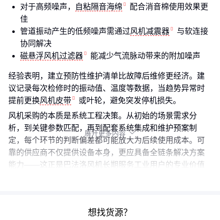
对于高频噪声，
自粘隔音海绵
配合消音棉使用效果更
佳
管道振动产生的低频噪声需通过
风机减震器
与软连接
协同解决
磁悬浮风机过滤器
能减少气流脉动带来的附加噪声
经验表明，建立预防性维护清单比故障后维修更经济。建
议记录每次检修时的振动值、温度等数据，当趋势异常时
提前更换
风机皮带
或叶轮，避免突发停机损失。
风机采购的本质是系统工程决策。从初始的场景需求分
析，到关键参数匹配，再到配套系统集成和维护预案制
展开更多内容

定，每个环节的判断偏差都可能放大为后续使用成本。可
靠的供应商不仅提供设备本身，更应具备全链条解决方案
能力——这正是巴法洛风机长期服务工业用户的专业价值
所在。
想找货源？