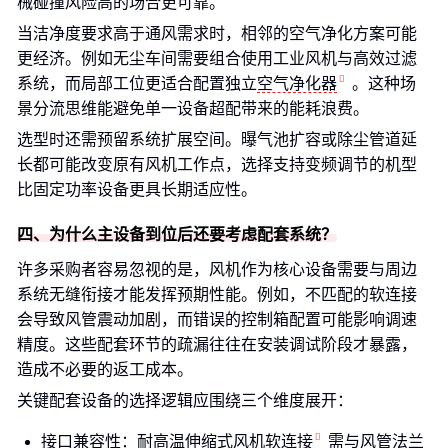
械碰撞风险高的场合更可靠。
当洁净度要求高于通风需求时，相邻的空气净化方案可能
更经济。例如无尘车间需要组合使用工业风机与高效过滤
系统，而局部工位更适合配置独立
空气净化器
。这种场
景分流思维能避免单一设备超配带来的能耗浪费。
选型时还需预留系统扩展空间。曝气池扩容或除尘管道延
长都可能改变原有风机工作点，选择支持变频调节的机型
比固定功率设备更具长期适应性。
四、为什么主设备到位后还要考虑配套系统？
许多采购者容易忽视的是，风机作为核心设备需要与周边
系统无缝衔接才能发挥预期性能。例如，不匹配的软连接
会导致风管震动加剧，而错误的控制箱配置可能影响调速
精度。这些配套环节的疏漏往往在安装调试阶段才暴露，
造成不必要的返工成本。
关键配套设备的选择逻辑应围绕三个维度展开：
接口兼容性：
耐高温伸缩式风机软连接
需与风管法兰