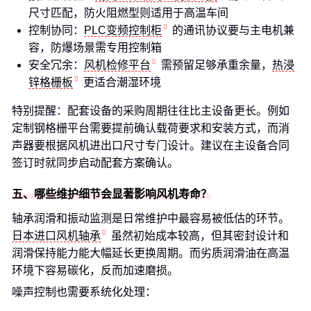
尺寸匹配，防火阻燃型则适用于高温车间
控制协同：
PLC变频控制柜
的通讯协议要与主电机兼
容，防爆场景需专用控制箱
安全冗余：
风机检修平台
需预留足够承重余量，
热浸
锌格栅板
更适合潮湿环境
特别提醒：配套设备的采购周期往往比主设备更长。例如
定制钢格栅平台需要提前确认载荷要求和安装方式，而消
声器要根据风机进出口尺寸专门设计。建议在主设备合同
签订时就同步启动配套方案确认。
五、哪些维护细节会显著影响风机寿命？
轴承润滑和振动监测是日常维护中最容易被低估的环节。
日本进口风机轴承
虽然初始成本较高，但其密封设计和
润滑保持能力能大幅延长更换周期。而劣质润滑油在高温
环境下容易碳化，反而加速磨损。
噪声控制也需要系统化处理：