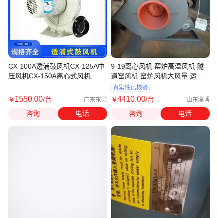
CX-100A透浦鼓风机CX-125A中
9-19离心风机 窑炉高温风机 隧
压风机CX-150A离心式风机
道窑风机 窑炉风机大风量 运行
1.5KW 2.2KW
稳定
真实性已核验
1550
.00
4410
.00
￥
/台
￥
/台
广东东莞
山东淄博
咨询
电话
咨询
电话