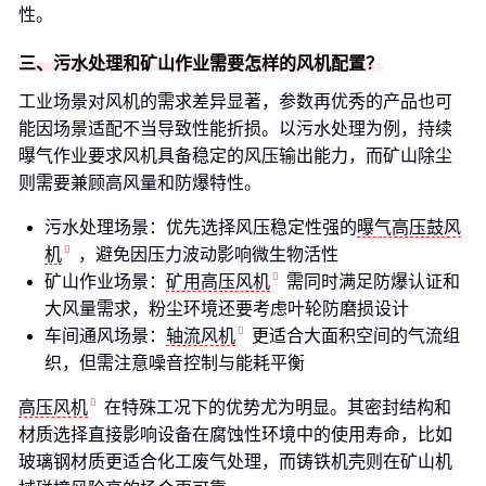
性。
三、污水处理和矿山作业需要怎样的风机配置？
工业场景对风机的需求差异显著，参数再优秀的产品也可
能因场景适配不当导致性能折损。以污水处理为例，持续
曝气作业要求风机具备稳定的风压输出能力，而矿山除尘
则需要兼顾高风量和防爆特性。
污水处理场景：优先选择风压稳定性强的
曝气高压鼓风
机
，避免因压力波动影响微生物活性
矿山作业场景：
矿用高压风机
需同时满足防爆认证和
大风量需求，粉尘环境还要考虑叶轮防磨损设计
车间通风场景：
轴流风机
更适合大面积空间的气流组
织，但需注意噪音控制与能耗平衡
高压风机
在特殊工况下的优势尤为明显。其密封结构和
材质选择直接影响设备在腐蚀性环境中的使用寿命，比如
玻璃钢材质更适合化工废气处理，而铸铁机壳则在矿山机