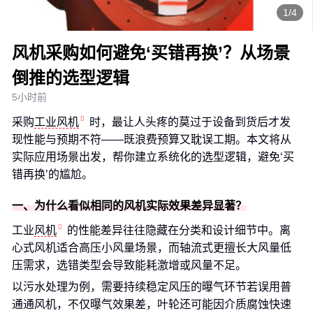
1/4
风机采购如何避免‘买错再换’？从场景
倒推的选型逻辑
5小时前
采购
工业风机
时，最让人头疼的莫过于设备到货后才发
现性能与预期不符——既浪费预算又耽误工期。本文将从
实际应用场景出发，帮你建立系统化的选型逻辑，避免‘买
错再换’的尴尬。
一、为什么看似相同的风机实际效果差异显著？
工业
风机
的性能差异往往隐藏在分类和设计细节中。离
心式风机适合高压小风量场景，而轴流式更擅长大风量低
压需求，选错类型会导致能耗激增或风量不足。
以污水处理为例，需要持续稳定风压的曝气环节若误用普
通通风机，不仅曝气效果差，叶轮还可能因介质腐蚀快速