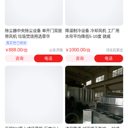
除尘器中央除尘设备 单开门双层
降温制冷设备 冷却风机 工厂用
带风机 垃圾焚烧用选章华
水帘平均降低5-10度 骁威
真实性已核验
888
.00
1000
.00
￥
/台
￥
/台
山东济南
河北石家庄
咨询
电话
咨询
电话