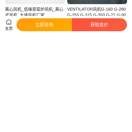
离心风机_低噪音窑炉风机_离心
VENTILATOR风机G-160 G-280
式风机_大境风机厂家
G-255 G-315 G-350 G-71 G-90
真实性已核验
真实性已核验
立即咨询
获取底价
主页
8400
.00
600
.00
￥
/台
￥
/台
河南新乡
上海
咨询
电话
咨询
电话
380V DKHR450-4SW.138.5HA
飞花风机 插入式烘箱 离心式风
rosenberg 洛森风机 散热风扇
机 低能耗、中风量、高压风机
真实性已核验
1750
.00
3100
.00
￥
/台
￥
/件
北京
江苏南京