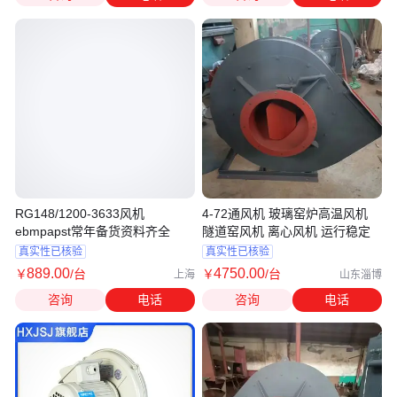
RG148/1200-3633风机
4-72通风机 玻璃窑炉高温风机
ebmpapst常年备货资料齐全
隧道窑风机 离心风机 运行稳定
真实性已核验
真实性已核验
889
.00
4750
.00
￥
/台
￥
/台
上海
山东淄博
咨询
电话
咨询
电话