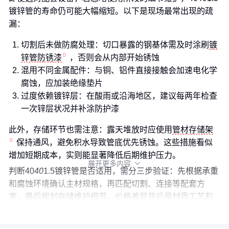
镀锌管的寿命仍可能大幅缩短。以下是现场最常出现的疏
漏：
切割后未做防腐处理：切口暴露的钢基体需及时涂刷
镀
锌管防锈漆
，否则会从内部开始锈蚀
混用不同金属配件：与铜、铝件直接接触会加速电化学
腐蚀，应加装绝缘垫片
过度依赖镀锌层：在酸雨或沿海地区，建议每两年检查
一次锌层状况并补涂防护漆
此外，存储环节也需注意：露天堆放时应使用
管材存储架
保持通风，避免积水导致管底优先锈蚀。这些措施看似
增加短期成本，实则能显著降低后期维护压力。
展开更多内容

判断40
40
1.5镀锌管是否适用，需分三步验证：先根据承重
和腐蚀环境确认主材规格，再匹配切割、连接等配套方
案，最后规划存储维护细节。价格差异背后是材质工艺和
服务体系的综合较量，单纯比价可能付出更高隐性成本。