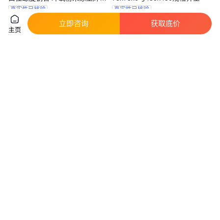
祥都
真实性已核验
真实性已核验
3760
.00
3850
.00
￥
/吨
￥
/吨
山西忻州
江苏无锡
立即咨询
获取底价
主页
咨询
电话
咨询
电话
Q235B大口径镀锌方管
Q235冷拉方管 300x200x14及
100x90x6及150x80x4规格齐全
300x150x14镀锌规格齐全定制
建筑机械适用
加工
真实性已核验
真实性已核验
4200
.00
4200
.00
￥
/吨
￥
/吨
江苏无锡
江苏无锡
咨询
电话
咨询
电话