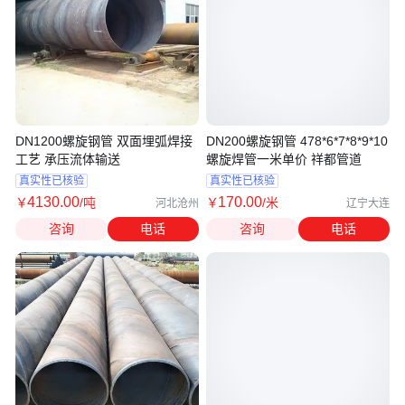
DN1200螺旋钢管 双面埋弧焊接
DN200螺旋钢管 478*6*7*8*9*10
工艺 承压流体输送
螺旋焊管一米单价 祥都管道
真实性已核验
真实性已核验
4130
.00
170
.00
￥
/吨
￥
/米
河北沧州
辽宁大连
咨询
电话
咨询
电话