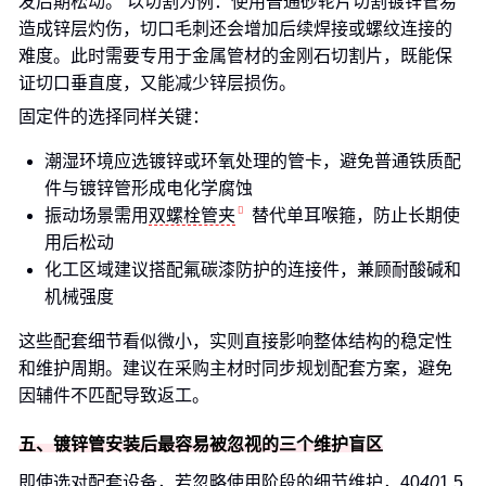
发后期松动。 以切割为例：使用普通砂轮片切割镀锌管易
造成锌层灼伤，切口毛刺还会增加后续焊接或螺纹连接的
难度。此时需要专用于金属管材的金刚石切割片，既能保
证切口垂直度，又能减少锌层损伤。
固定件的选择同样关键：
潮湿环境应选镀锌或环氧处理的管卡，避免普通铁质配
件与镀锌管形成电化学腐蚀
振动场景需用
双螺栓管夹
替代单耳喉箍，防止长期使
用后松动
化工区域建议搭配氟碳漆防护的连接件，兼顾耐酸碱和
机械强度
这些配套细节看似微小，实则直接影响整体结构的稳定性
和维护周期。建议在采购主材时同步规划配套方案，避免
因辅件不匹配导致返工。
五、镀锌管安装后最容易被忽视的三个维护盲区
即使选对配套设备，若忽略使用阶段的细节维护，40
40
1.5