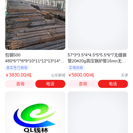
包钢500
57*3*3.5*4*4.5*5*5.5*6*7无缝钢
480*6*7*8*9*10*11*12*13*14*15*16*18*20
管20#20g高压锅炉管16mn无缝
无缝钢管
管
真实性已核验
实地验商
3830
.00
5600
.00
￥
/吨
￥
/吨
山东聊城
天津
咨询
电话
咨询
电话