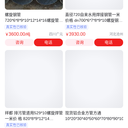
螺旋钢管
直径720自来水用焊接钢管一米
720*6*8*9*10*12*14*16螺旋管
价格 dn700*6*7*8*9*10螺旋钢管
内外涂塑 排水用 可配送到厂
价格 螺旋钢管价格 尚嘉管道
真实性已核验
真实性已核验
3600
.00
3930
.00
￥
/吨
￥
四川广元
河北沧州
咨询
电话
咨询
电话
祥都 排污管道用529*10螺旋焊管
现货铝合金方管方通
一米价 格 820*8*9*12*14
10*20*30*40*50*60*70*80*90*100
630*5*6 478
真实性已核验