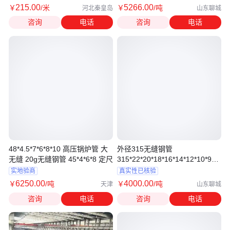
215
.00
5266
.00
￥
/米
￥
/吨
河北秦皇岛
山东聊城
咨询
电话
咨询
电话
48*4.5*7*6*8*10 高压锅炉管 大
外径315无缝钢管
无缝 20g无缝钢管 45*4*6*8 定尺
315*22*20*18*16*14*12*10*9非
标无缝管20#
实地验商
真实性已核验
6250
.00
4000
.00
￥
/吨
￥
/吨
天津
山东聊城
咨询
电话
咨询
电话