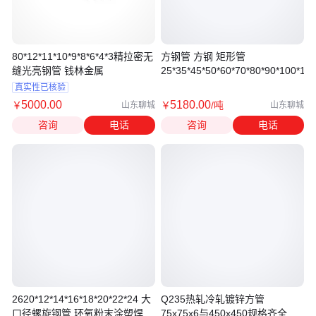
80*12*11*10*9*8*6*4*3精拉密无
方钢管 方钢 矩形管
缝光亮钢管 钱林金属
25*35*45*50*60*70*80*90*100*11
真实性已核验
5000
.00
5180
.00
￥
￥
/吨
山东聊城
山东聊城
咨询
电话
咨询
电话
2620*12*14*16*18*20*22*24 大
Q235热轧冷轧镀锌方管
口径螺旋钢管 环氧粉末涂塑焊管
75x75x6与450x450规格齐全