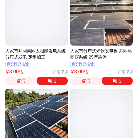
大家有并网离网太阳能发电系统
大家有分布式光伏发电板 并网离
分布式发电 定制加工
网双系统 25年质保
真实性已核验
真实性已核验
8
.00
8
.00
￥
/瓦
￥
/瓦
广东深圳
广东深圳
咨询
电话
咨询
电话