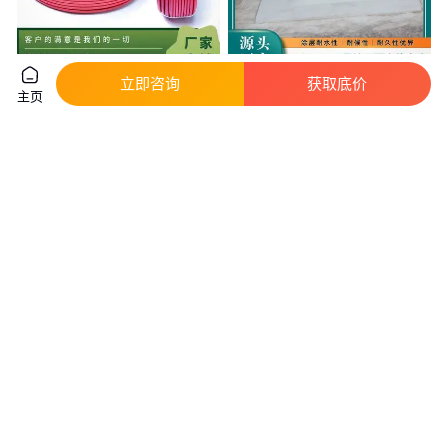
立即咨询
获取底价
昆仑光伏直流电缆 太阳能发电用
天达 BAPV工商业分布式光伏屋
主页
光伏线缆 国标太阳能光伏电线电
面配套TPO光伏基座 柔性光伏支
缆
座
真实性已核验
3
.21
28
.00
￥
/米
￥
/个
河南新乡
咨询
电话
咨询
电话
光伏车棚造价 物流园光伏遮阳棚
太阳能光伏发电站分布式并网发