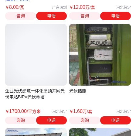
8
.00
12
.00
￥
/瓦
￥
万
/套
广东深圳
河北保定
咨询
电话
咨询
电话
企业光伏建筑一体化屋顶并网光
光伏储能
伏电站BIPV光伏幕墙
1700
.00
1
.60
￥
/平方米
￥
万
/套
河北保定
河北保定
咨询
电话
咨询
电话