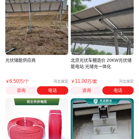
光伏储能供应商
北京光伏车棚造价 20KW光伏储
能电站 光储充一体化
6
.50
11
.00
￥
万
/个
￥
万
/套
河北保定
河北保定
咨询
电话
咨询
电话