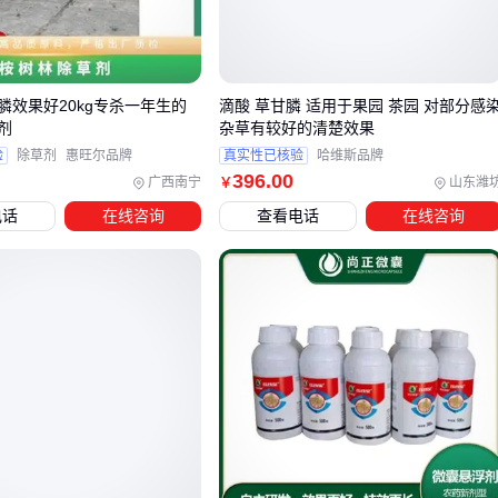
速效性与持效期平衡
对作物安全性较高
针对不同作物病害，小黑瓶农药的使用浓度和施药时期需要相
膦效果好20kg专杀一年生的
滴酸 草甘膦 适用于果园 茶园 对部分感
应调整。例如防治稻瘟病时建议在发病初期使用，而防治蔬菜
剂
杂草有较好的清楚效果
验
除草剂
惠旺尔品牌
真实性已核验
哈维斯品牌
霜霉病则需注意轮换用药。
396
.00
广西南宁
山东潍
￥
三、小黑瓶农药与其他农药如何根据作物病害特点选
电话
在线咨询
查看电话
在线咨询
择？
选择小黑瓶农药或替代品时，需先明确目标作物的病害类型及
发生阶段。对于常见虫害如水稻二化螟，触杀型农药如
杀虫双
水剂
可能更直接有效；而针对隐蔽性病害或需内吸作用的场
景，则需考虑
敌敌畏
等具有熏蒸渗透特性的品类。
小黑瓶农药的优势在于其广谱性，但特定场景仍需专项解决方
案：
果树蛀干类虫害：需配合烟雾机实现立体渗透