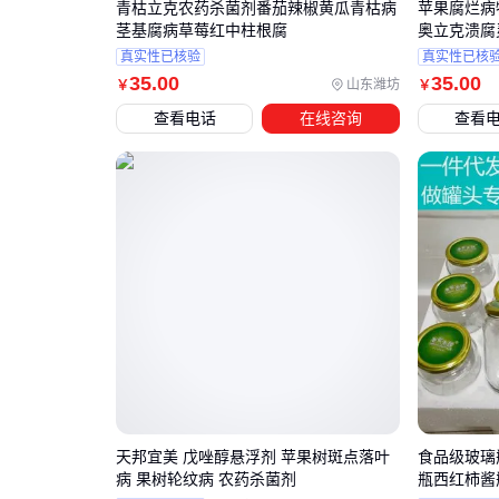
青枯立克农药杀菌剂番茄辣椒黄瓜青枯病
苹果腐烂病
茎基腐病草莓红中柱根腐
奥立克溃腐
真实性已核验
真实性已核
35
.00
35
.00
山东潍坊
￥
￥
查看电话
在线咨询
查看
天邦宜美 戊唑醇悬浮剂 苹果树斑点落叶
食品级玻璃
病 果树轮纹病 农药杀菌剂
瓶西红柿酱