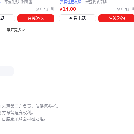
验
不规则形
耐高温
真实性已核验
米豆爱裳品牌
实际使用中，药剂活性的保持取决于三个关键操作：
14
.00
广东广州
广东广
￥
现配现用原则：稀释后药剂建议2小时内使用完毕，避免水
电话
在线咨询
查看电话
在线咨询
失效
展开更多
二次稀释法：先用少量水制成母液，再倒入
农药稀释桶
充
分混合
喷施时间窗口：避开正午强光照和露水未干时段，降低光解
和流失风险
防护措施常被低估。除常规
防护服
和
防化手套
外，渗透剂
类增效剂可能增加皮肤吸收风险，建议加配
防护面罩
。
不锈
钢农药运输箱
应远离驾驶舱存放，避免高温加速药剂分解。
小黑瓶农药的适用性需要结合作物类型、施药设备和操作规范
由来源第三方负责，仅供您参考。
综合判断。从精准计量的
农药量杯
到耐腐蚀的搅拌棒，配套
利方保留追究权利。
设备的合理选择能最大限度发挥药剂效能，同时降低操作风
，百度爱采购会积极处理。
险。