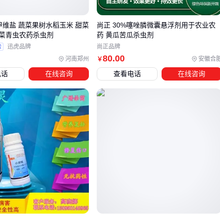
蔬菜速生期病害：优先选择残留期短的
生物农药
甲维盐 蔬菜果树水稻玉米 甜菜
尚正 30%噻唑膦微囊悬浮剂用于农业农
仓储害虫防治：熏蒸型药剂配合密闭环境更有效
菜青虫农药杀虫剂
药 黄瓜苦瓜杀虫剂
验
迅虎品牌
尚正品牌
当作物处于敏感生长期时，需特别注意药剂选择性。
杀虫双
80
.00
河南郑州
安徽合
￥
等沙蚕毒素类农药对鳞翅目幼虫效果显著，但对蜜蜂等益虫影
电话
在线咨询
查看电话
在线咨询
响较大；而敌敌畏虽见效快，在果蔬临近采收期则需谨慎使
用。
实际选型应结合防治窗口期和施药条件：雨季来临前宜选用耐
雨水冲刷剂型，设施农业则可考虑低容量喷雾设备提升药液利
用率。接下来需要了解这些药剂的配套施用设备如何匹配不同
作业场景。
四、小黑瓶农药使用需要哪些配套设备？
采购小黑瓶农药后，配套设备的选择直接影响使用效果和操作
安全。核心需求集中在精准计量、均匀混合和安全存储三个环