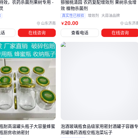
节。
特效，农药杀菌剂果树专用 -
猕猴桃清园 农药复配增效剂 果树杀虫增
灵
效 植物杀菌剂
计量环节：农药原液浓度高，需通过专用量杯精确稀释，避
验
真实性已核验
增效剂
大蒜油品牌
免浓度偏差导致效果不稳定或药害风险
20
.00
山东济南
山东济
￥
混合环节：部分剂型需要机械搅拌确保分散均匀，手动搅拌
电话
在线咨询
查看电话
在线咨询
可能产生沉淀或分层
存储环节：HDPE材质容器能避免药剂与金属接触产生反
应，同时需要
防渗托盘
防止泄漏污染
农药计量杯的选择要注意刻度清晰度和耐腐蚀性。透明塑料材
质便于观察液位，带毫升/盎司双刻度更适合不同配比需求。使
用后建议用
不锈钢农药过滤网
清洗残留，避免交叉污染。
对于大面积作业场景，可考虑
拖拉机悬挂打药机
提升效率，
但需注意喷嘴类型与药剂粘度的匹配。小规模施用则推荐
电动
喷雾器
搭配
有机硅农药展渗剂
，增强叶面附着效果。
瓶耐高温罐头瓶子大容量蜂蜜
泡酒玻璃瓶食品级家用密封酒罐子容器
五、容易被忽视的小黑瓶农药使用细节
瓶厨房收纳密封
用罐桶药酒瓶空瓶泡菜坛子