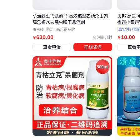
防治蚜虫飞虱蓟马 高浓缩型农药杀虫剂
天邦 高氯 
高乐福70%噻虫嗪干悬浮剂
夜蛾小菜蛾
噻虫嗪
防治
高乐福品牌
真实性已核
630
.00
10
.00
河南开封
￥
￥
查看电话
在线咨询
查看