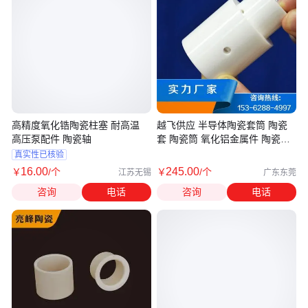
高精度氧化锆陶瓷柱塞 耐高温
越飞供应 半导体陶瓷套筒 陶瓷
高压泵配件 陶瓷轴
套 陶瓷筒 氧化铝金属件 陶瓷阀
芯
真实性已核验
16
.00
245
.00
￥
/个
￥
/个
江苏无锡
广东东莞
咨询
电话
咨询
电话