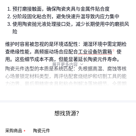
预打磨接触面，确保陶瓷夹具与金属件贴合度
分阶段固化粘合剂，避免快速升温导致内应力集中
使用陶瓷抛光液处理接口处，减少长期使用中的磨损风
险
维护时容易被忽视的是环境适配性：潮湿环境中需定期检
查绝缘性能，高频振动场合应配合
工业设备防震箱
使
用。这些细节成本不高，但能显著延长陶瓷元件寿命。
展开更多内容

陶瓷元件选型的本质是系统匹配：先根据高温、腐蚀等核
心场景锁定材料类型，再评估配套烧结炉和切割工具的能
力边界，最后用精密夹具和粘合剂解决落地细节。全周期
成本意识远比单纯比价更有实际意义。
想找货源？
采购商品