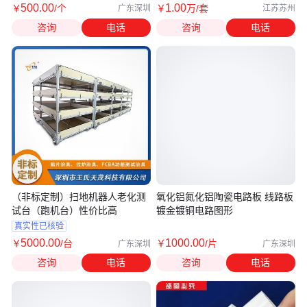
500
.00
1
.00
￥
/个
￥
万
/套
广东深圳
江苏苏州
咨询
电话
咨询
电话
（非标定制）扫地机器人老化测
氧化铝氮化铝陶瓷电路板 线路板
试台（跑机台）性价比高
镀金镀铜电路图形
真实性已核验
5000
.00
1000
.00
￥
/台
￥
/片
广东深圳
广东深圳
咨询
电话
咨询
电话