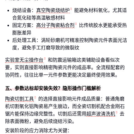
烧结设备：
真空陶瓷烧结炉
能避免材料氧化，尤其适
合氮化硅等高温敏感材料
固定方案：
高分子陶瓷粘合剂
比传统胶水更能承受热
膨胀差异
后处理工具：涡轮砂磨机可精准控制陶瓷元件表面光洁
度，避免手工打磨导致的微裂纹
实验室无尘操作台
和防震运输箱这类辅助设备看似次
要，实则直接影响精密陶瓷元件的成品率。全流程配套的
协同性，往往比单一元件参数更能决定最终使用效果。
五、参数达标却安装失效？隐形操作门槛解析
陶瓷切割工具
的选择直接影响元件成品质量：普通角磨
机切割氧化铝陶瓷易产生崩边，而全瓷切割机配合金刚石
锯片能保持边缘完整性。切割后还需用
超声波清洗机
去
除表面微粉，避免后续烧结污染。
安装阶段的应力消除尤为关键：