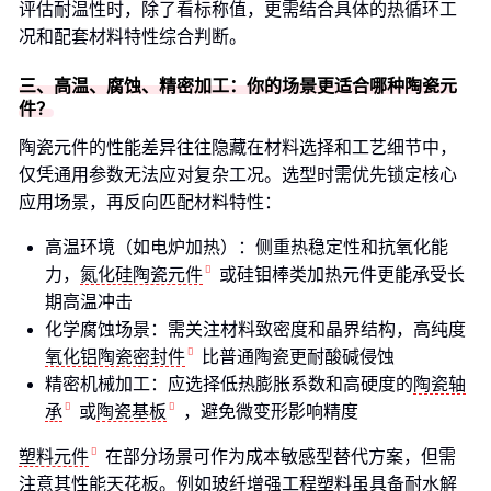
评估耐温性时，除了看标称值，更需结合具体的热循环工
况和配套材料特性综合判断。
三、高温、腐蚀、精密加工：你的场景更适合哪种陶瓷元
件？
陶瓷元件的性能差异往往隐藏在材料选择和工艺细节中，
仅凭通用参数无法应对复杂工况。选型时需优先锁定核心
应用场景，再反向匹配材料特性：
高温环境（如电炉加热）：侧重热稳定性和抗氧化能
力，
氮化硅陶瓷元件
或硅钼棒类加热元件更能承受长
期高温冲击
化学腐蚀场景：需关注材料致密度和晶界结构，高纯度
氧化铝陶瓷密封件
比普通陶瓷更耐酸碱侵蚀
精密机械加工：应选择低热膨胀系数和高硬度的
陶瓷轴
承
或
陶瓷基板
，避免微变形影响精度
塑料元件
在部分场景可作为成本敏感型替代方案，但需
注意其性能天花板。例如玻纤增强工程塑料虽具备耐水解