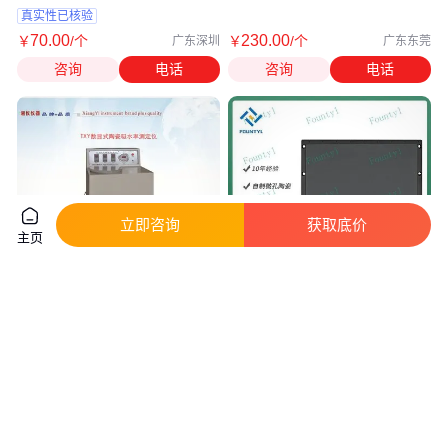
加工
真实性已核验
70
.00
230
.00
￥
/个
￥
/个
广东深圳
广东东莞
咨询
电话
咨询
电话
立即咨询
获取底价
主页
数显陶瓷吸水率测定仪
真空吸盘陶瓷板 多孔设计 多晶
微结构 耐高温耐磨 工业科研用
真实性已核验
真实性已核验
8500
.00
20
.00
￥
/台
￥
/件
湖南湘潭
广东深圳
咨询
电话
咨询
电话