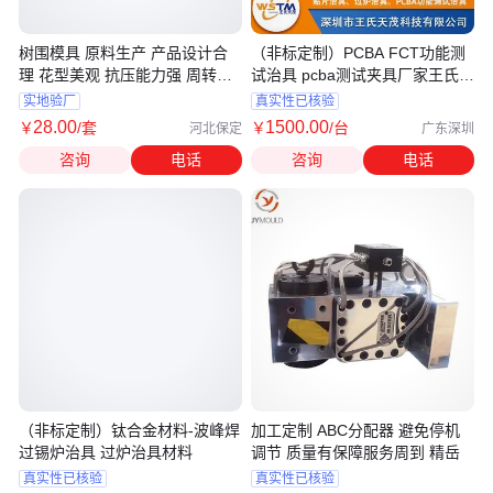
树围模具 原料生产 产品设计合
（非标定制）PCBA FCT功能测
理 花型美观 抗压能力强 周转次
试治具 pcba测试夹具厂家王氏天
数多
茂
实地验厂
真实性已核验
28
.00
1500
.00
￥
/套
￥
/台
河北保定
广东深圳
咨询
电话
咨询
电话
（非标定制）钛合金材料-波峰焊
加工定制 ABC分配器 避免停机
过锡炉治具 过炉治具材料
调节 质量有保障服务周到 精岳
真实性已核验
真实性已核验