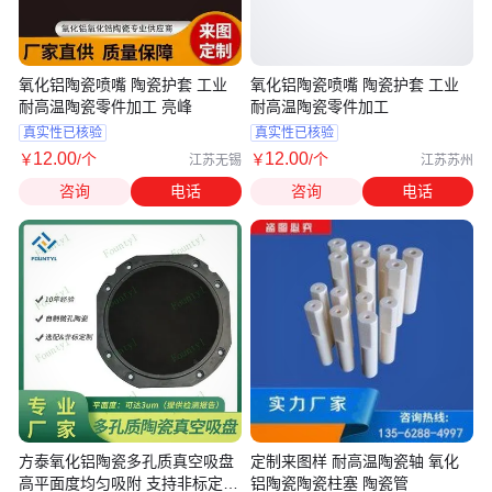
氧化铝陶瓷喷嘴 陶瓷护套 工业
氧化铝陶瓷喷嘴 陶瓷护套 工业
耐高温陶瓷零件加工 亮峰
耐高温陶瓷零件加工
真实性已核验
真实性已核验
12
.00
12
.00
￥
/个
￥
/个
江苏无锡
江苏苏州
咨询
电话
咨询
电话
方泰氧化铝陶瓷多孔质真空吸盘
定制来图样 耐高温陶瓷轴 氧化
高平面度均匀吸附 支持非标定制
铝陶瓷陶瓷柱塞 陶瓷管