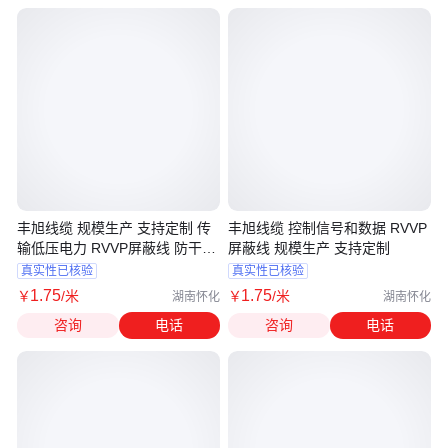
丰旭线缆 规模生产 支持定制 传
丰旭线缆 控制信号和数据 RVVP
输低压电力 RVVP屏蔽线 防干扰
屏蔽线 规模生产 支持定制
线路连接
真实性已核验
真实性已核验
1
.75
1
.75
￥
/米
￥
/米
湖南怀化
湖南怀化
咨询
电话
咨询
电话