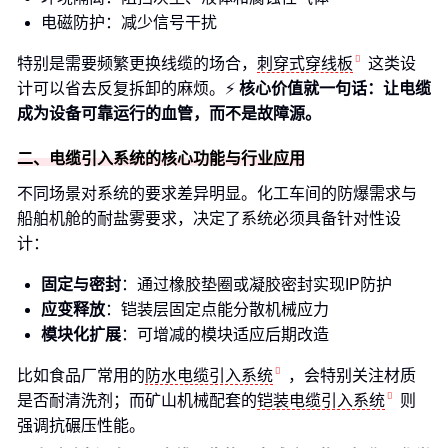
电磁防护：减少信号干扰
特别是需要频繁更换线缆的场合，
刺穿式穿线板
这类设
计可以省去反复拆卸的麻烦。⚡
核心价值就一句话：让电缆
成为设备可靠运行的血管，而不是故障源。
二、电缆引入系统的核心功能与行业应用
不同场景对系统的要求差异明显。化工车间的防爆需求与
船舶机舱的耐盐雾要求，决定了系统必须具备针对性设
计：
固定与密封
：通过橡胶垫圈或凝胶密封实现IP防护
应变释放
：铠装层固定点能分散机械应力
模块化扩展
：可增减的模块适应后期改造
比如食品厂常用的
防水电缆引入系统
，会特别关注材质
是否耐清洗剂；而矿山机械配套的
铠装电缆引入系统
则
强调抗碾压性能。