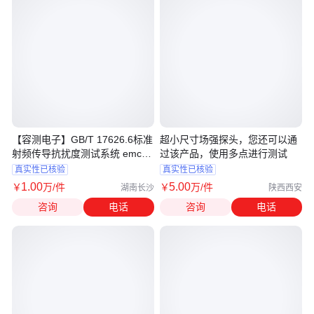
【容测电子】GB/T 17626.6标准
超小尺寸场强探头，您还可以通
射频传导抗扰度测试系统 emc实
过该产品，使用多点进行测试
验设备
真实性已核验
真实性已核验
1
.00
5
.00
￥
万
/件
￥
万
/件
湖南长沙
陕西西安
咨询
电话
咨询
电话