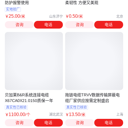
防护报警使用
柔韧性 方便又美观
实地验厂
25
.00
0
.50
￥
/米
￥
/米
山东济宁
北京
咨询
电话
咨询
电话
贝加莱B&R系统连接电缆
拖链电缆TRVV数据传输屏蔽电
X67CA0X21.0150质保一年
缆厂家供应按需定制盛启
真实性已核验
真实性已核验
1100
.00
13
.50
￥
/个
￥
/米
湖北武汉
上海
咨询
电话
咨询
电话