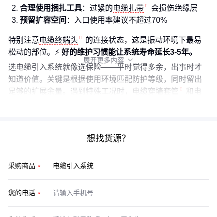
合理使用捆扎工具
：过紧的
电缆扎带
会损伤绝缘层
预留扩容空间
：入口使用率建议不超过70%
特别注意
电缆终端头
的连接状态，这是振动环境下最易
松动的部位。⚡
好的维护习惯能让系统寿命延长3-5年。
展开更多内容

选电缆引入系统就像选保险——平时觉得多余，出事时才
知道价值。关键是根据使用环境匹配防护等级，同时留出
足够的扩展余量。遇到特殊工况时，
电缆穿墙套管
和
电
缆密封系统
的组合方案往往更灵活。
想找货源？
采购商品
您的电话