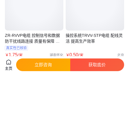
ZR-RVVP电缆 控制信号和数据
操控系统TRVV-STP电缆 配线灵
防干扰线路连接 质量有保障 丰
活 提高生产效率
旭线缆
真实性已核验
1
.75
0
.50
￥
/米
￥
/米
湖南怀化
北京
咨询
电话
咨询
电话
立即咨询
获取底价
主页