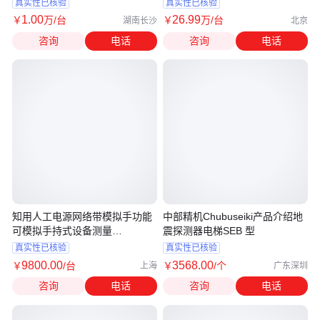
备
真实性已核验
真实性已核验
1
.00
26
.99
￥
万
/台
￥
万
/台
湖南长沙
北京
咨询
电话
咨询
电话
知用人工电源网络带模拟手功能
中部精机Chubuseiki产品介绍地
可模拟手持式设备测量
震探测器电梯SEB 型
EM5040C
真实性已核验
真实性已核验
9800
.00
3568
.00
￥
/台
￥
/个
上海
广东深圳
咨询
电话
咨询
电话