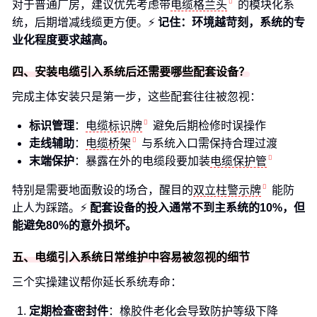
对于普通厂房，建议优先考虑带
电缆格兰头
的模块化系
统，后期增减线缆更方便。⚡
记住：环境越苛刻，系统的专
业化程度要求越高。
四、安装电缆引入系统后还需要哪些配套设备？
完成主体安装只是第一步，这些配套往往被忽视：
标识管理
：
电缆标识牌
避免后期检修时误操作
走线辅助
：
电缆桥架
与系统入口需保持合理过渡
末端保护
：暴露在外的电缆段要加装
电缆保护管
特别是需要地面敷设的场合，醒目的
双立柱警示牌
能防
止人为踩踏。⚡
配套设备的投入通常不到主系统的10%，但
能避免80%的意外损坏。
五、电缆引入系统日常维护中容易被忽视的细节
三个实操建议帮你延长系统寿命：
定期检查密封件
：橡胶件老化会导致防护等级下降