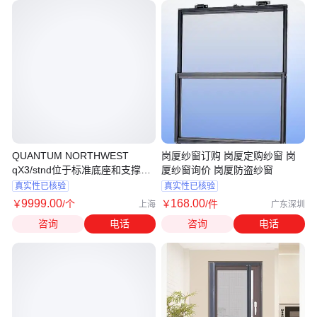
QUANTUM NORTHWEST
岗厦纱窗订购 岗厦定购纱窗 岗
qX3/stnd位于标准底座和支撑柱
厦纱窗询价 岗厦防盗纱窗
上的比色皿支架
真实性已核验
真实性已核验
9999
.00
168
.00
￥
/个
￥
/件
上海
广东深圳
咨询
电话
咨询
电话