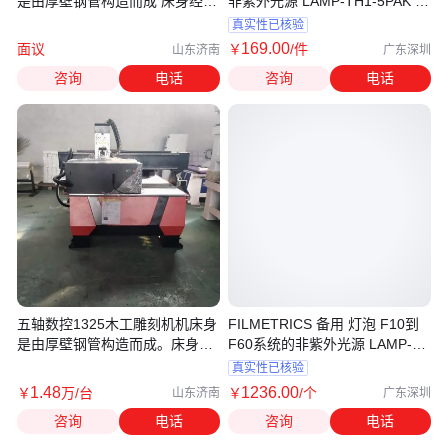
是由厚壁钢管构造而成 床身经过
非紫外光源 LAMP-TH1-5PAK 备
有限元分析（FEA）和设计 为机
用 灯泡
真实性已核验
床提供了一个刚硬稳定的加工平
169
.00
面议
￥
/件
山东济南
广东深圳
台并且所有床身部件在床身加工
咨询
电话
咨询
电话
前已经消除应力。
五轴数控1325木工雕刻机机床身
FILMETRICS 备用 灯泡 F10到
是由厚壁钢管构造而成。床身经
F60系统的非紫外光源 LAMP-
过有限元分析（FEA）和设计，
TH1-5PAK
真实性已核验
为机床提供了一个刚硬稳定的加
1
.48
1236
.00
￥
万
/台
￥
/个
山东济南
广东深圳
工平台并且所有床身部件在床身
咨询
电话
咨询
电话
加工前已经消除应力。