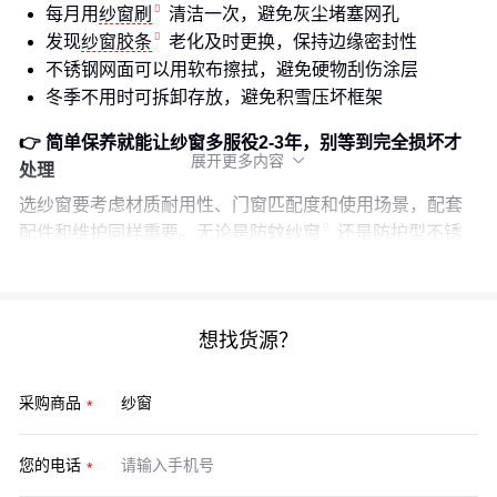
每月用
纱窗刷
清洁一次，避免灰尘堵塞网孔
发现
纱窗胶条
老化及时更换，保持边缘密封性
不锈钢网面可以用软布擦拭，避免硬物刮伤涂层
冬季不用时可拆卸存放，避免积雪压坏框架
👉 简单保养就能让纱窗多服役2-3年，别等到完全损坏才
展开更多内容

处理
选纱窗要考虑材质耐用性、门窗匹配度和使用场景，配套
配件和维护同样重要。无论是
防蚊纱窗
还是防护型
不锈
钢纱窗
，适合的才是最好的。
想找货源？
采购商品
您的电话