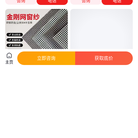
咨询
电话
咨询
电话
立即咨询
获取底价
主页
兴来 14目深灰色金刚网 圆孔防
沈阳美萨门窗有限公司 全权代理
蚊纱窗网生产厂
台湾品牌 无轨隐形纱窗纱门 隐
形推拉纱窗纱门厂家直销 工艺精
真实性已核验
真实性已核验
良 款式新颖
21
.50
180
.00
￥
/平方米
￥
/平方米
河北衡水
辽宁沈阳
咨询
电话
咨询
电话