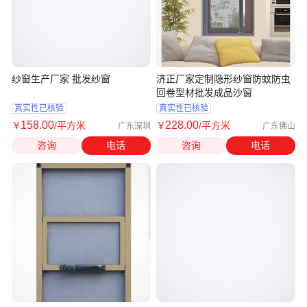
纱窗生产厂家 批发纱窗
济正厂家定制隐形纱窗防蚊防虫
回卷型材批发成品沙窗
真实性已核验
真实性已核验
158
.00
228
.00
￥
/平方米
￥
/平方米
广东深圳
广东佛山
咨询
电话
咨询
电话