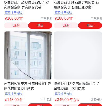
罗岗纱窗厂家 罗岗纱窗报价 罗
石厦纱窗订购 石厦定购纱窗 石
岗纱窗定制 罗岗纱窗安装
厦纱窗询价 石厦防盗纱窗
真实性已核验
真实性已核验
168
.00
188
.00
￥
/件
￥
/件
广东深圳
广东深圳
咨询
电话
咨询
电话
莲花村纱窗安装 莲花村纱窗订制
隐形纱门 防盗 房间隔断门 铝合
莲花村纱窗纱门款式
金框纱窗门 大门防蚊
真实性已核验
真实性已核验
148
.00
345
.00
￥
/件
￥
/平方米
广东深圳
湖南长沙