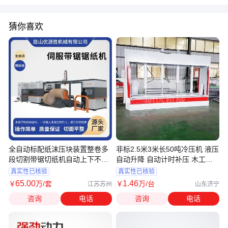
猜你喜欢
全自动标配纸沫压块装置整卷多
非标2.5米3米长50吨冷压机 液压
段切割带锯切纸机自动上下不伤
自动升降 自动计时补压 木工压
纸面
机
真实性已核验
真实性已核验
65
.00
1
.46
￥
万
/套
￥
万
/台
江苏苏州
山东济宁
咨询
电话
咨询
电话