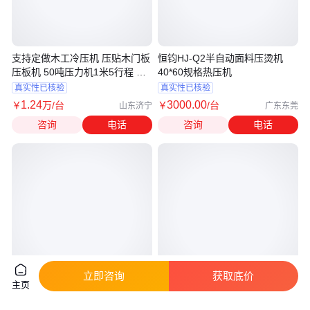
支持定做木工冷压机 压贴木门板
恒钧HJ-Q2半自动面料压烫机
压板机 50吨压力机1米5行程 记
40*60规格热压机
时保压
真实性已核验
真实性已核验
1
.24
3000
.00
￥
万
/台
￥
/台
山东济宁
广东东莞
咨询
电话
咨询
电话
立即咨询
获取底价
主页
立安5吨破断力防扭钢丝绳
整体吊弦压接钳适用于压接
12mm油丝绳 14mm放线绳
10mm2/16mm2的吊弦线机械压