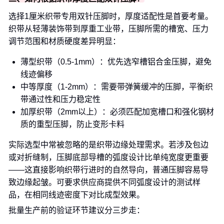
选择1厘米织带专用双针压脚时，厚度适配性是首要考量。
织带从轻薄装饰带到厚重工业带，压脚所需的槽宽、压力
调节范围和材质硬度差异明显：
薄型织带（0.5-1mm）：优先选窄槽铝合金压脚，避免
线迹偏移
中等厚度（1-2mm）：需要带弹簧缓冲的压脚，平衡织
带通过性和压力稳定性
加厚织带（2mm以上）：必须匹配加宽槽口和强化钢材
质的重型压脚，防止变形卡料
实际选型中常被忽略的是织带边缘处理需求。若涉及包边
或对折缝制，压脚底部导槽的弧度设计比单纯宽度更重要
——这直接影响织带行进时的自然导向，普通压脚容易导
致边缘起皱。可要求供应商提供不同弧度设计的测试样
品，在相同线迹密度下对比成型效果。
批量生产前的验证环节建议分三步走：