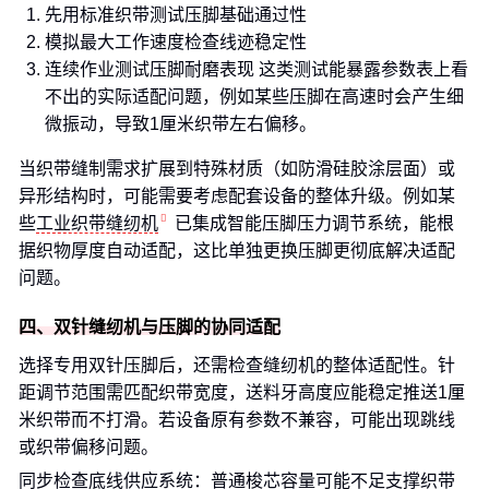
先用标准织带测试压脚基础通过性
模拟最大工作速度检查线迹稳定性
连续作业测试压脚耐磨表现 这类测试能暴露参数表上看
不出的实际适配问题，例如某些压脚在高速时会产生细
微振动，导致1厘米织带左右偏移。
当织带缝制需求扩展到特殊材质（如防滑硅胶涂层面）或
异形结构时，可能需要考虑配套设备的整体升级。例如某
些
工业织带缝纫机
已集成智能压脚压力调节系统，能根
据织物厚度自动适配，这比单独更换压脚更彻底解决适配
问题。
四、双针缝纫机与压脚的协同适配
选择专用双针压脚后，还需检查缝纫机的整体适配性。针
距调节范围需匹配织带宽度，送料牙高度应能稳定推送1厘
米织带而不打滑。若设备原有参数不兼容，可能出现跳线
或织带偏移问题。
同步检查底线供应系统：普通梭芯容量可能不足支撑织带