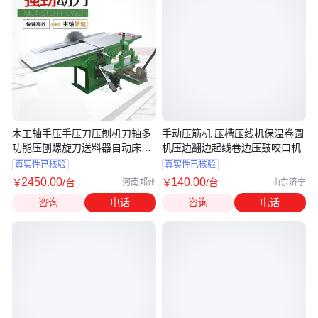
木工轴手压手压刀压刨机刀轴多
手动压筋机 压槽压线机保温卷圆
功能压刨螺旋刀送料器自动床平
机压边翻边起线卷边压鼓咬口机
刨
真实性已核验
真实性已核验
2450
.00
140
.00
￥
/台
￥
/台
河南郑州
山东济宁
咨询
电话
咨询
电话