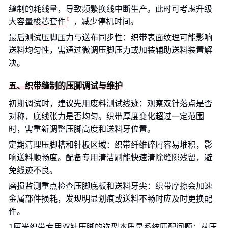
缝制的耗线量，导致频繁换线中断生产。此时可考虑升级
大容量
梭芯套件
，减少停机时间。
最后测试压脚压力与送布同步性：织带表面纹理可能影响
送料均匀性，需通过微调压脚压力或加装辅助送料装置解
决。
五、织带缝制的压脚调试与维护
初期调试时，建议先用废料测试线迹：观察双针落点是否
对称，底线张力是否均匀。织带厚度变化超过一定范围
时，需重新调整压脚高度和送料牙位置。
定期清理压脚槽和针板区域：织带纤维碎屑容易堆积，影
响送料顺畅度。配备专用清洁刷能快速清除缝隙残留，避
免线迹不良。
磨损监测重点检查压脚底板和送料牙尖：织带摩擦会加速
金属部件损耗，发现明显划痕或送料不畅时应及时更换配
件。
1厘米织带专用双针压脚的选型本质是系统匹配问题：从压