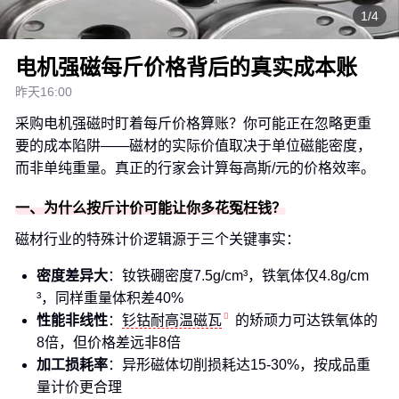
1/4
电机强磁每斤价格背后的真实成本账
昨天16:00
采购电机强磁时盯着每斤价格算账？你可能正在忽略更重
要的成本陷阱——磁材的实际价值取决于单位磁能密度，
而非单纯重量。真正的行家会计算每高斯/元的价格效率。
一、为什么按斤计价可能让你多花冤枉钱？
磁材行业的特殊计价逻辑源于三个关键事实：
密度差异大
：钕铁硼密度7.5g/cm³，铁氧体仅4.8g/cm
³，同样重量体积差40%
性能非线性
：
钐钴耐高温磁瓦
的矫顽力可达铁氧体的
8倍，但价格差远非8倍
加工损耗率
：异形磁体切削损耗达15-30%，按成品重
量计价更合理