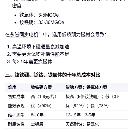
密度
铁氧体：3-5MGOe
钕铁硼：33-36MGOe
在
永磁同步电机
中，选用低矫顽力磁材会导致：
高温环境下磁通量衰减加速
需要更大体积补偿性能不足
每3-5年需更换磁体
三、钕铁硼、钐钴、铁氧体的十年总成本对比
维度
钕铁硼方案
钐钴方案；铁氧体方案
初始成本
高（1.8元/片）
极高（5倍钕铁硼）；低（0.5...
能效表现
优（>90%）
优（92%）；良（78%）
维护周期
8-10年
12-15年；3-5年
耐腐蚀性
需镀层
天然耐蚀；易氧化