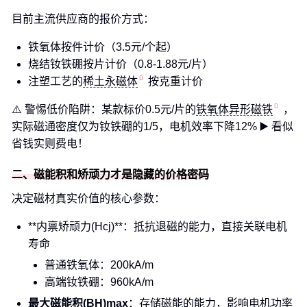
目前主流供应商的报价方式：
铁氧体按件计价（3.5元/个起）
烧结钕铁硼按片计价（0.8-1.88元/片）
注塑工艺的
稀土永磁体
按克重计价
⚠️ 警惕低价陷阱：某款标价0.5元/片的
铁氧体异形磁铁
，
实际磁通密度仅为钕铁硼的1/5，电机效率下降12% ▶️ 看似
省钱实则费电！
二、磁能积和矫顽力才是隐藏的价格密码
决定磁材真实价值的核心参数：
**内禀矫顽力(Hcj)**：抵抗退磁的能力，直接关联电机
寿命
普通铁氧体：200kA/m
高端钕铁硼：960kA/m
最大磁能积(BH)max
：存储磁能的能力，影响电机功率