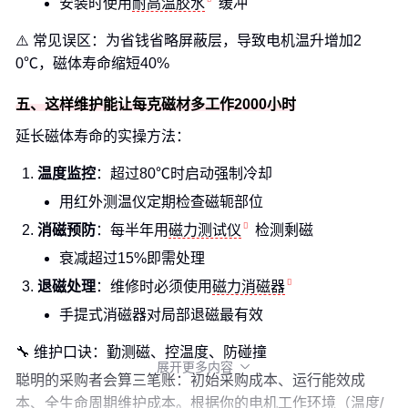
安装时使用
耐高温胶水
缓冲
⚠️ 常见误区：为省钱省略屏蔽层，导致电机温升增加2
0℃，磁体寿命缩短40%
五、这样维护能让每克磁材多工作2000小时
延长磁体寿命的实操方法：
温度监控
：超过80℃时启动强制冷却
用红外测温仪定期检查磁轭部位
消磁预防
：每半年用
磁力测试仪
检测剩磁
衰减超过15%即需处理
退磁处理
：维修时必须使用
磁力消磁器
手提式消磁器对局部退磁最有效
🔧 维护口诀：勤测磁、控温度、防碰撞
展开更多内容

聪明的采购者会算三笔账：初始采购成本、运行能效成
本、全生命周期维护成本。根据你的电机工作环境（温度/