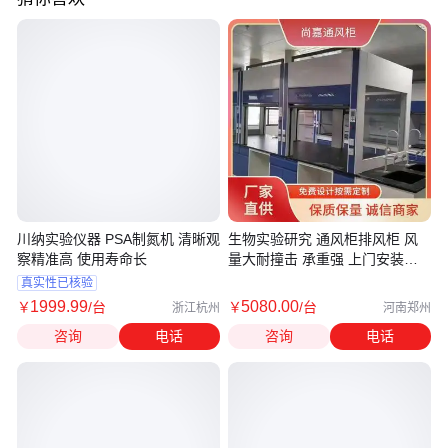
川纳实验仪器 PSA制氮机 清晰观
生物实验研究 通风柜排风柜 风
察精准高 使用寿命长
量大耐撞击 承重强 上门安装测
量 尚嘉
真实性已核验
1999
.99
5080
.00
￥
/台
￥
/台
浙江杭州
河南郑州
咨询
电话
咨询
电话