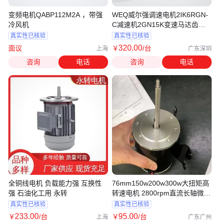
变频电机QABP112M2A ，带强
WEQ威尔强调速电机2IK6RGN-
冷风机
C减速机2GN15K变速马达齿箱
6W 220V
真实性已核验
真实性已核验
320
.00
面议
￥
/台
上海
广东深圳
咨询
电话
咨询
电话
全铜线电机 负载能力强 互换性
76mm150w200w300w大扭矩高
强 石油化工用 永转
转速电机 2800rpm直流长轴微型
小电机
真实性已核验
真实性已核验
233
.00
95
.00
￥
/台
￥
/台
上海
广东广州