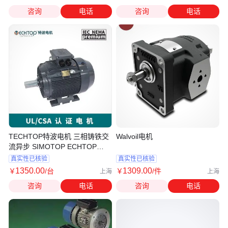
咨询
电话
咨询
电话
TECHTOP特波电机 三相铸铁交
Walvoil电机
流异步 SIMOTOP ECHTOP
ADDA TEC MOTOR
真实性已核验
真实性已核验
1350
.00
1309
.00
￥
/台
￥
/件
上海
上海
咨询
电话
咨询
电话