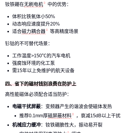
钕铁硼在
无刷电机
中的优势：
体积比铁氧体小50%
动态响应速度提升20%
适合
磁力耦合器
等高精度场景
钐钴的不可替代场景：
工作温度>150℃的汽车电机
强腐蚀环境的化工泵
需15年以上免维护的航天设备
四、省下的磁材钱别浪费在防护上
高性能磁体必须配合适当防护：
电磁干扰屏蔽
：变频器产生的谐波会使磁体发热
推荐0.1mm厚
磁屏蔽材料
，衰减15dB以上干扰
机械应力缓冲
：钕铁硼脆性大，振动易开裂