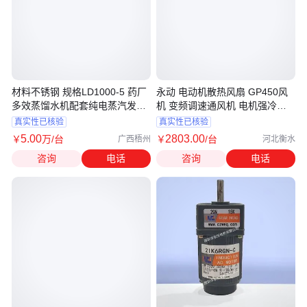
材料不锈钢 规格LD1000-5 药厂
永动 电动机散热风扇 GP450风
多效蒸馏水机配套纯电蒸汽发生
机 变频调速通风机 电机强冷风
器
机
真实性已核验
真实性已核验
5
.00
2803
.00
￥
万
/台
￥
/台
广西梧州
河北衡水
咨询
电话
咨询
电话