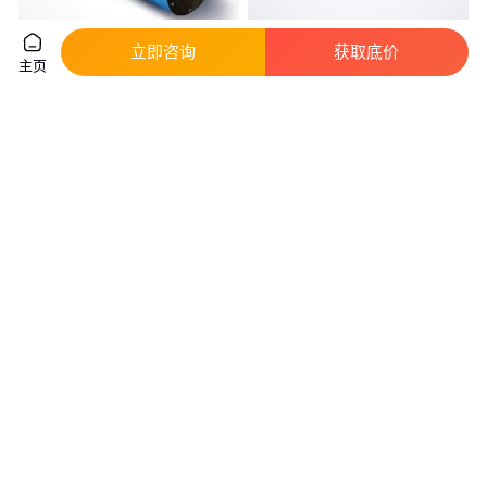
立即咨询
获取底价
FIMET电机 电机
ROSSI电机、ROSSI电机
主页
真实性已核验
真实性已核验
971
.00
682
.00
￥
/件
￥
/件
上海
上海
咨询
电话
咨询
电话
CMG电动机 CMG电动机
M.T. Motori Elettrici 电动机 单相
三相 自制动 产品型号
真实性已核验
真实性已核验