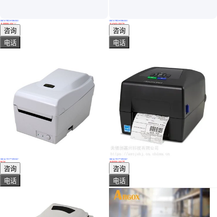
真实性已核验
真实性已核验
G6uv打印机 发货及时 售后无忧 稳定的生产表现 让你没有后顾之忧
POSTEK博思得Q8条码标签打印机 打码机 打标机 医疗器械溯源
￥
8888
.00
/个
￥
1420
.00
/件
广东深圳
江苏苏州
咨询
咨询
电话
电话
真实性已核验
真实性已核验
立象OS-214D打印机 4寸热敏式桌上型条形码打印机
TSC普印力T830RFID条码标签打印机 300DPI服装吊牌打印机
面议
￥
8999
.00
/台
广东深圳
江苏无锡
咨询
咨询
电话
电话