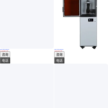
真实性已核验
真实性已核验
瓦楞纸箱打印机 实用性较强 工作效率较高 运转灵活
三凯优多材料兼容3D打印机，支持多种耗材，打印更灵活
￥
16
.88
万
/台
￥
16
.00
万
/台
山东潍坊
广东深圳
咨询
咨询
电话
电话