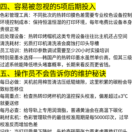
四、容易被忽视的5项后期投入
色彩管理工具
：不同批次的
热转印膜
色差需要专业校色设备控制
环境控制成本
：保持恒温恒湿的打印环境，每年电费比设备本身
贵很正常
后处理设备
：
热转印烤帽机
这类专用设备往往比主机还占空间
清洗耗材
：劣质
打印机清洗液
会腐蚀打印头导槽
员工培训
：热转印参数调试需要至少20小时实操培训
特别是墨水选择——韩国产的热转印墨水虽然单价高，但其三级
过滤系统能降低喷头堵塞概率，长期来看反而更省钱。
五、操作员不会告诉你的维护秘诀
每日必做
：关机前用棉签清洁压纸辊缝隙，这里积累的碳粉会导
致标签移位
每周重点
：检查
热转印烤杯机
的温控探头校准，偏差超过±3℃
就要送修
每月必查
：给导轨上专用润滑脂，普通黄油会在高温下碳化
耗材玄机
：色彩管理软件的最佳校准周期是每5000印次，过早
校准反而增加色差
记住：当打印质量下降时，先检查碳带张力再考虑更换打印头