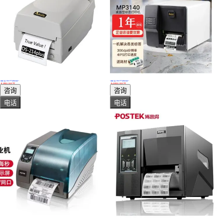
真实性已核验
真实性已核验
立象打印机OS-214Plus打印机热敏/热转印桌面型立象打印机
立象ARGOX MP-3140打印机不干胶标签机热敏景区门票吊牌洗水唛
￥
960
.00
/台
￥
2900
.00
/台
广东深圳
广东深圳
咨询
咨询
电话
电话