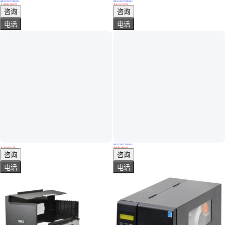
真实性已核验
真实性已核验
博思得打印机（POSTEK） G2000 G3000 工业级标签
博思得打印机（POSTEK） TX2TX3TX6 RFID条码不干胶标签机工业级
￥
3800
.00
/台
￥
1
.70
万
/台
广东深圳
广东深圳
咨询
咨询
电话
电话
真实性已核验
恩泰皮划艇打印机 冲浪板平板印刷机 船桨滑板UV打印机
LEDEN雷丹LG922不干胶标签条码热转印打印机非热敏桌面打印机
￥
5
.00
万
/台
￥
850
.00
/台
山东临沂
江苏南京
咨询
咨询
电话
电话