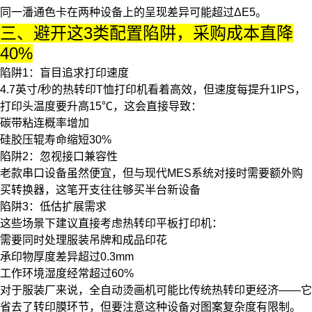
同一潘通色卡在两种设备上的呈现差异可能超过ΔE5。
三、避开这3类配置陷阱，采购成本直降
40%
陷阱1：盲目追求打印速度
4.7英寸/秒的
热转印T恤打印机
看着高效，但速度每提升1IPS，
打印头温度要升高15℃，这会直接导致：
碳带粘连概率增加
硅胶压辊寿命缩短30%
陷阱2：忽视接口兼容性
老款串口设备虽然便宜，但与现代MES系统对接时需要额外购
买转换器，这笔开支往往够买半台新设备
陷阱3：低估扩展需求
这些场景下建议直接考虑
热转印平板打印机
：
需要同时处理服装吊牌和成品印花
承印物厚度差异超过0.3mm
工作环境湿度经常超过60%
对于服装厂来说，
全自动烫画机
可能比传统热转印更经济——它
省去了转印膜环节，但要注意这种设备对图案复杂度有限制。