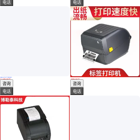
电话
电话
真实性已核验
RFID打印机 博思得POSTEKOX218条码打印机203dpi
标签打印机 ZD888T ZP888CR 热转印标签 高效清晰 斑马
￥
7180
.00
/台
￥
960
.00
/台
陕西西安
江苏南京
咨询
咨询
电话
电话