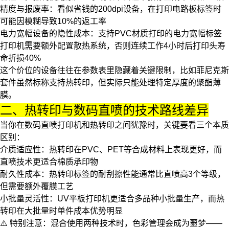
精度与报废率
：看似省钱的200dpi设备，在打印电路板标签时
可能因模糊导致10%的返工率
电力宽幅设备的隐性成本
：支持PVC材质打印的
电力宽幅标签
打印机
需要额外配置散热系统，否则连续工作4小时后打印头寿
命折损40%
这个价位的设备往往在参数表里隐藏着关键限制，比如菲尼克斯
套件虽然标称支持热转印，但实际只能处理特定厚度的聚酯薄
膜。
二、热转印与数码直喷的技术路线差异
当你在
数码直喷打印机
和热转印之间犹豫时，关键要看三个本质
区别：
介质适应性
：热转印在PVC、PET等合成材料上表现更好，而
直喷技术更适合棉质承印物
耐久性成本
：热转印标签的耐刮擦性能通常比直喷高3个等级，
但需要额外覆膜工艺
小批量灵活性
：
UV平板打印机
更适合多品种小批量生产，而热
转印在大批量时单件成本优势明显
⚠️ 特别注意：混合使用两种技术时，色彩管理会成为噩梦——