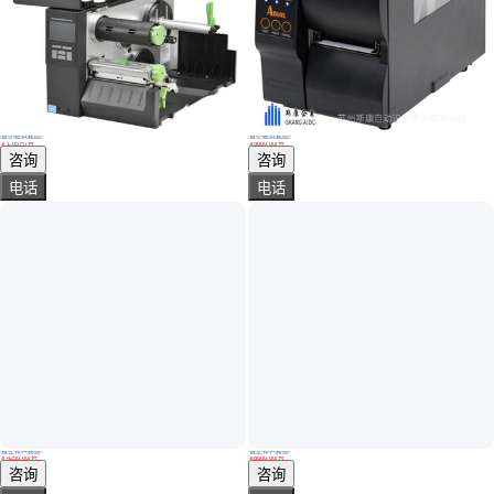
真实性已核验
真实性已核验
TSC MH841标签打印条码机 600dpi热转印打印机 高速处理器
Argox立象DX-4200PLIUS不干胶铜版纸条码标签打印机 打码机
￥
1
.05
万
/台
￥
5600
.00
/台
江苏无锡
江苏苏州
咨询
咨询
电话
电话
真实性已核验
真实性已核验
TSC MF2410系列标签打印机 不干胶吊牌条码打印机二维码打印机
cab热缩套管打印机 线号管条码机 电容器套管标签机
￥
4250
.00
/台
￥
8600
.00
/台
广东深圳
广东深圳
咨询
咨询