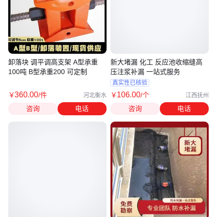
卸落块 调平调高支架 A型承重
新大堵漏 化工 反应池收缩缝高
100吨 B型承重200 可定制
压注浆补漏 一站式服务
真实性已核验
360
.00
106
.00
￥
/件
￥
/个
河北衡水
江西抚州
咨询
电话
咨询
电话