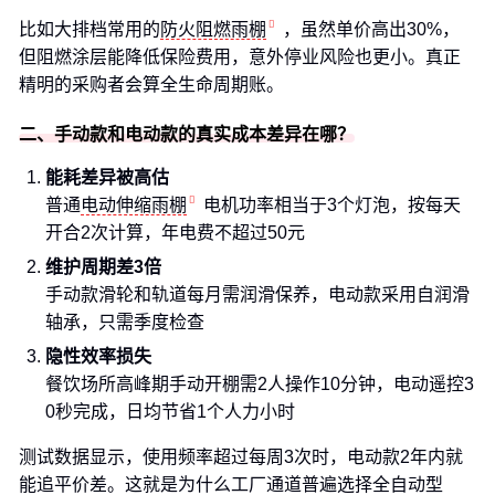
比如大排档常用的
防火阻燃雨棚
，虽然单价高出30%，
但阻燃涂层能降低保险费用，意外停业风险也更小。真正
精明的采购者会算全生命周期账。
二、手动款和电动款的真实成本差异在哪？
能耗差异被高估
普通
电动伸缩雨棚
电机功率相当于3个灯泡，按每天
开合2次计算，年电费不超过50元
维护周期差3倍
手动款滑轮和轨道每月需润滑保养，电动款采用自润滑
轴承，只需季度检查
隐性效率损失
餐饮场所高峰期手动开棚需2人操作10分钟，电动遥控3
0秒完成，日均节省1个人力小时
测试数据显示，使用频率超过每周3次时，电动款2年内就
能追平价差。这就是为什么工厂通道普遍选择全自动型