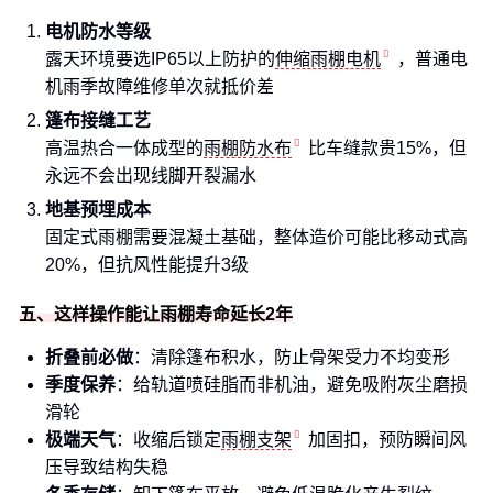
电机防水等级
露天环境要选IP65以上防护的
伸缩雨棚电机
，普通电
机雨季故障维修单次就抵价差
篷布接缝工艺
高温热合一体成型的
雨棚防水布
比车缝款贵15%，但
永远不会出现线脚开裂漏水
地基预埋成本
固定式雨棚需要混凝土基础，整体造价可能比移动式高
20%，但抗风性能提升3级
五、这样操作能让雨棚寿命延长2年
折叠前必做
：清除篷布积水，防止骨架受力不均变形
季度保养
：给轨道喷硅脂而非机油，避免吸附灰尘磨损
滑轮
极端天气
：收缩后锁定
雨棚支架
加固扣，预防瞬间风
压导致结构失稳