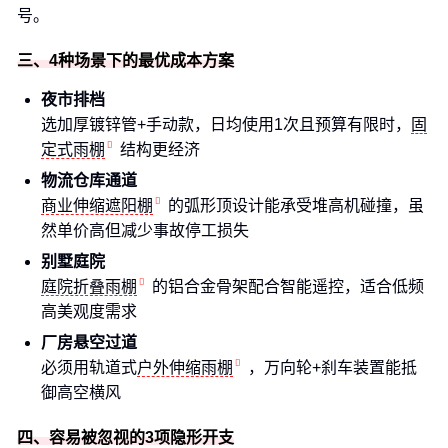
号。
三、4种场景下的最优成本方案
夜市排档
选加厚镀锌管+手动款，日均使用1次且预算有限时，
固
定式雨棚
结构更经济
物流仓库通道
商业伸缩遮阳棚
的弧形顶设计能承受堆高机碰撞，虽
然单价高但减少事故停工损失
别墅庭院
庭院折叠雨棚
的铝合金骨架配合智能遥控，适合低频
高美观度需求
厂房悬空过道
必须用轨道式
户外伸缩雨棚
，万向轮+刹车装置能抵
御高空横风
四、容易被忽视的3项隐形开支