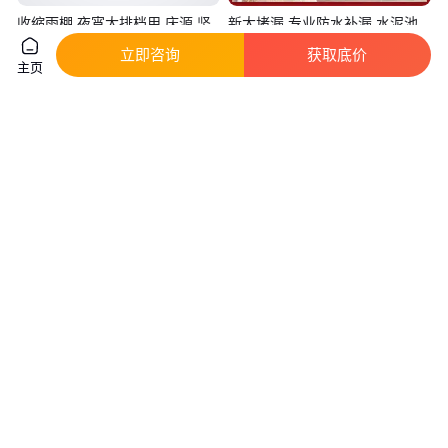
收缩雨棚 夜宵大排档用 庆源 坚
新大堵漏 专业防水补漏 水泥池
固稳定 上门安装
渗水高压注浆堵漏 一站式服务
立即咨询
获取底价
真实性已核验
真实性已核验
主页
26
.00
106
.00
￥
/平方米
￥
/个
湖北十堰
湖南岳阳
咨询
电话
咨询
电话
庆源钢构电动雨棚 球场适用 造
收缩雨棚 物流用 庆源钢结构 质
型多样 红色米色可选
量优异 支持定制
真实性已核验
真实性已核验
35
.00
34
.00
￥
/平方米
￥
/平方米
湖北黄石
湖北黄冈