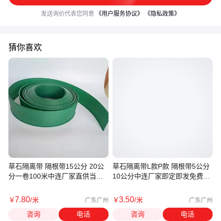
发送询价代表您同意
《用户服务协议》
《隐私政策》
猜你喜欢
草石隔离带 隔根带15公分 20公
草石隔离带L款P款 隔根带5公分
分一卷100米中连厂家直供当天
10公分中连厂家即定即发免费寄
到货
样
7
.80
3
.50
￥
/米
￥
/米
广东广州
广东广州
咨询
电话
咨询
电话