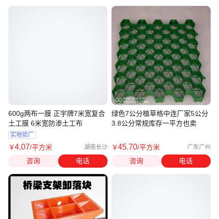
600g两布一膜 正宇牌7米宽复合
绿色7公分植草格中连厂家5公分
土工膜 6米宽防渗土工布
3.8公分常规库存一平方也卖
实地验厂
4
.07
45
.70
￥
/平方米
￥
/平方米
湖南长沙
广东广州
咨询
电话
咨询
电话