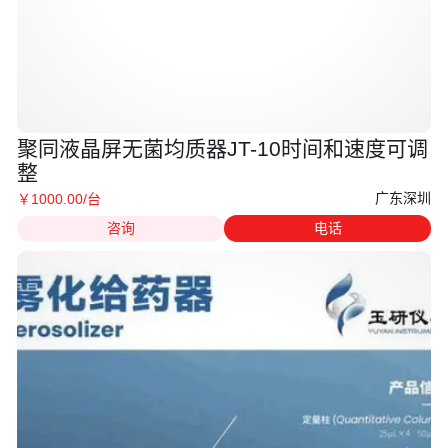
聚同液晶屏无菌均质器JT-10时间和速度可调
整
广东深圳
￥
1000
.00
/台
咨询
电话