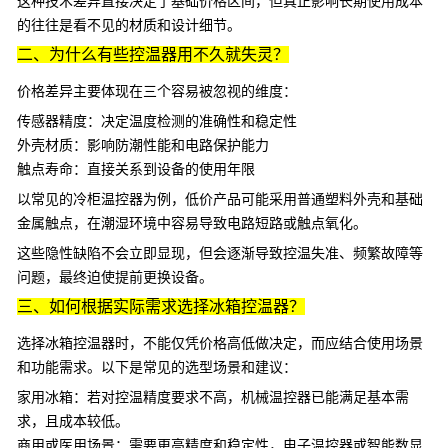
这种技术差异直接决定了基础价格区间，但真正影响长期使用成本
的往往是看不见的材质和设计细节。
二、为什么有些控温器用不久就失灵？
价格差异主要体现在三个容易被忽视的维度：
传感器精度：决定温度检测的准确性和稳定性
外壳材质：影响防潮性能和电路保护能力
触点寿命：直接关系到设备的使用年限
以常见的
冷柜温控器
为例，低价产品可能采用普通塑料外壳和基础
金属触点，在潮湿环境中容易导致电路短路或触点氧化。
这些隐性缺陷不会立即显现，但会逐渐导致控温失准、频繁故障等
问题，最终迫使提前更换设备。
三、如何根据实际需求选择冰箱控温器？
选择冰箱控温器时，不能仅凭价格高低做决定，而应结合使用场景
和功能需求。以下是常见的选型场景和建议：
家用冰箱：若对控温精度要求不高，机械温控器已能满足基本需
求，且成本较低。
商用或医用场景：需要更高精度和稳定性，
电子温控器
或
智能数显