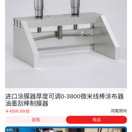
进口涂膜器厚度可调0-3800微米线棒涂布器
油墨刮棒制膜器
河南郑州
￥
4300
.00
/台
咨询
电话