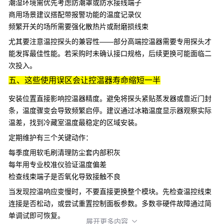
潮湿环境需优先考虑防潮罩或防水接线端子
商用场景建议搭配带报警功能的温度记录仪
频繁开关的场所需要强化散热片或耐磨损线束
尤其要注意温控探头的兼容性——部分高端控温器需要专用探头才
能发挥最佳性能。若采购时未确认接口规格，后续更换可能面临二
次投入。
五、这些使用误区会让控温器寿命缩短一半
安装位置直接影响控温器精度。避免将探头紧贴蒸发器或靠近门封
条，温度骤变会导致频繁启停。建议通过
冰箱温度显示器
观察实际
温差，找到冷藏室温度最稳定的区域安装。
定期维护有三个关键动作：
每季度用软毛刷清理防尘套内部积灰
每年用专业校准仪验证温度偏差
检查线束端子是否氧化导致接触不良
当发现控温响应变慢时，不要直接更换整个模块。先检查温控线束
连接是否松动，或尝试重置控制面板参数。多数非硬件故障通过简
单调试即可恢复。
展开更多内容
