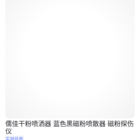
儒佳干粉喷洒器 蓝色黑磁粉喷散器 磁粉探伤
仪
实地验商