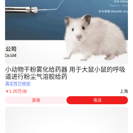
小动物干粉雾化给药器 用于大鼠小鼠的呼吸
道进行粉尘气溶胶给药
真实性已核验
上海
￥
1
.20
万
/台
咨询
电话