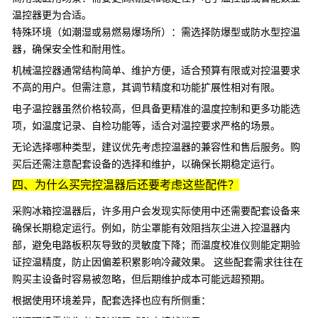
温控器
更为合适。
特殊环境（如潮湿或易燃易爆场所）：需选择防爆型或防水型控温
器，确保安全性和耐用性。
机械温控器通常结构简单、维护方便，适合预算有限或对控温要求
不高的用户。但需注意，其调节精度和功能扩展性相对有限。
电子温控器虽然价格较高，但具备更精准的温度控制和更多功能选
项，如温度记录、自检功能等，适合对温控要求严格的场景。
无论选择哪种类型，建议优先考虑控温器的兼容性和售后服务。购
买后还需注意配套设备的选择和维护，以确保长期稳定运行。
四、为什么买完控温器后还要考虑这些配件？
采购冰箱控温器后，许多用户会发现实际使用中还需要配套设备来
确保长期稳定运行。例如，防尘罩能有效阻挡灰尘进入控温器内
部，避免电路板积灰导致的灵敏度下降；而温度校准仪则能定期验
证控温精度，防止因偏差积累影响冷藏效果。 这些配套需求往往在
购买主设备时容易被忽略，但后期维护成本可能远超预期。
根据使用环境差异，配套选择也应有所侧重：