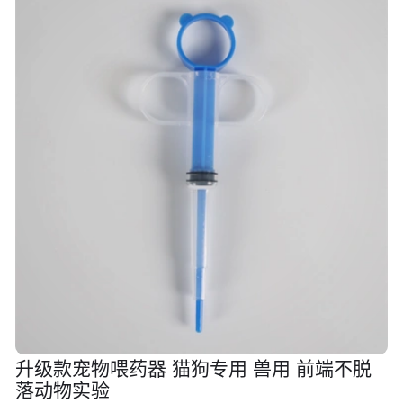
升级款宠物喂药器 猫狗专用 兽用 前端不脱
落动物实验