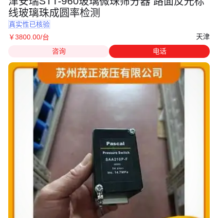
津安瑞STT-960玻璃微珠筛分器 路面反光标
线玻璃珠成圆率检测
真实性已核验
天津
￥
3800
.00
/台
咨询
电话