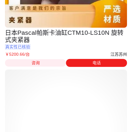
日本Pascal帕斯卡油缸CTM10-LS10N 旋转
式夹紧器
真实性已核验
江苏苏州
￥
5200
.66
/台
咨询
电话