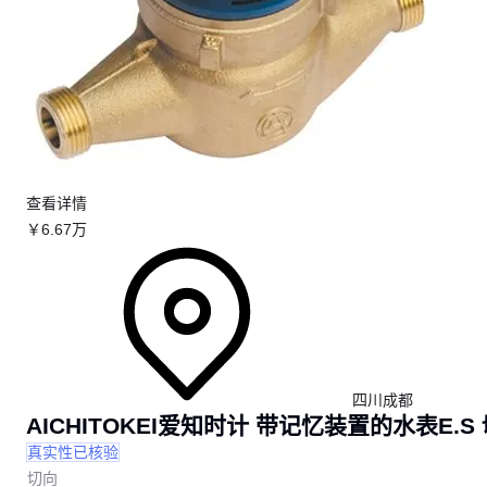
查看详情
￥
6
.67
万
四川成都
AICHITOKEI爱知时计 带记忆装置的水表E.
真实性已核验
切向