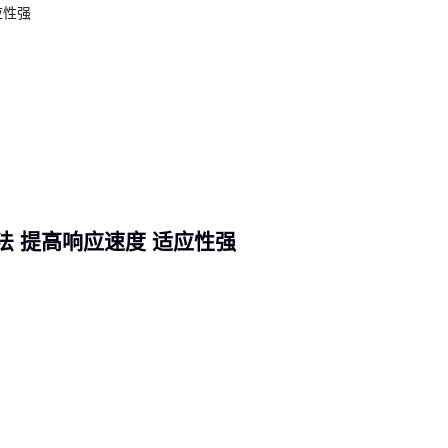
时，接口不匹配会导致测量误差。这些看似次要的问题，实际上会显著影
准确性。
常见的配套设备可以分为三类：
延长适配类：如
扭力计延长杆
能扩展测量半径，特别适合管道内部或设备
检测
接口转换类：
扭力计转接头
可适配不同规格的螺栓、螺母，避免因接口不
量偏差
校准辅助类：包括
扭力校准仪
和测试台，确保设备长期保持标定精度
尤其要注意的是，配套设备的质量会直接影响主设备的性能表现。低劣的
接法 提高响应速度 适应性强
材质强度不足产生形变，而未经校准的转接头甚至会导致20%以上的测量
采购时就规划好配套方案，比事后补配更能控制整体成本。
五、这些使用细节会让你的扭力计寿命相差数倍
即使选对设备，日常使用中的细节疏忽仍可能大幅缩短扭力计的使用寿命
题是忽略环境适配性——在粉尘较多的车间，未定期清洁传感器缝隙会导
降；而潮湿环境中，接口氧化可能引发接触不良。
三个容易被忽视的维护要点：