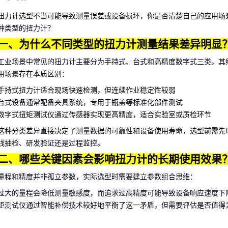
扭力计
选型不当可能导致测量误差或设备损坏，你是否清楚自己的应用场
种类型的扭力计？
一、为什么不同类型的扭力计测量结果差异明显
工业场景中常见的扭力计主要分为手持式、台式和高精度数字式三类，其
用场景存在本质区别：
手持式扭力计
适合现场快速检测，但连续作业稳定性较弱
台式设备通常配备夹具系统，专用于瓶盖等标准化部件测试
数字式扭矩测试仪
通过传感器实现更高精度，适合实验室或质检环节
这种分类差异直接决定了测量数据的可靠性和设备使用寿命，选型前需先
线抽检、研发验证还是过程监控。
二、哪些关键因素会影响扭力计的长期使用效果
量程和精度并非孤立参数，实际选型时需要建立参数组合思维：
过大的量程会降低测量敏感度，而追求过高精度可能导致设备响应速度下
矩测试仪
通过智能补偿技术较好地平衡了这一矛盾，但需要评估是否值得
付成本。