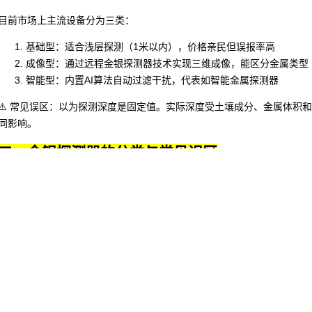
目前市场上主流设备分为三类：
基础型：适合浅层探测（1米以内），价格亲民但误报率高
成像型：通过
远程金银探测器
技术实现三维成像，能区分金属类型
智能型：内置AI算法自动过滤干扰，代表如
智能金属探测器
⚠️ 常见误区：以为探测深度是固定值。实际深度受土壤成分、金属体积
同影响。
二、金银探测器的分类与常见误区
按使用场景可分为：
考古勘探：需要
考古金属探测器
的高精度模式
矿区作业：侧重
地下金银探测器
的穿透能力
安全检查：要求快速响应和便携性
容易被忽视的参数：
工作频率：低频（1-10kHz）适合深探测，高频（10-100kHz）
地平衡功能：自动补偿矿化土壤干扰