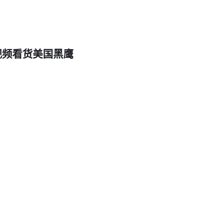
防水等级：IP67以上才能应对雨天或浅水作业
核心结论：没有全能设备，先明确主要使用场景再选型
三、5个关键参数决定金银探测器的性能
视频看货美国黑鹰
参数
经济型
专业型
探测深度
0.5-1.5米
3-10米
目标识别
仅金属报警
金银铜分类
土壤适应
手动调节
自动地平衡
续航时间
4-6小时
8-12小时
数据记录
无
GPS定位+图像存储
重点解析专业型配置：
黄金探测器
通常采用双频或多频技术，既能定位深部矿脉又能识别
真正的
地下金属探测器
会配备可更换线圈，大线圈增加覆盖面积，
定位精度
考古场景建议选择带
探宝器
模式的设备，能过滤现代金属干扰