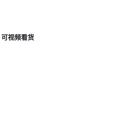
四、金银探测器的必备配件与辅助工具
采购主设备后容易忽略的配套需求：
信号增强
：
金属探测耳机
能捕捉微弱信号，在嘈杂环境中特别重要
线圈升级
：
探测线圈
直径越大探测越深，但会牺牲灵敏度
 可视频看货
便携方案
：专业
金属探测背包
可整合主机、备用电池和工具
实用技巧：
沙地作业建议选防水探盘
山区探测需要配备轻量化折叠铲
长期野外工作要带备用电池组
五、金银探测器的使用技巧与维护要点
延长设备寿命的关键操作：
每次使用后清洁探盘和手柄连接处
定期检查
金属探测仪电池
触点是否氧化
运输时用原厂防震箱，避免线圈变形
深度校准方法：