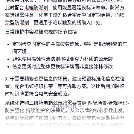
使采用防水设计，箱内凝露仍会导致粘贴式公示牌脱落，
此时配合
电箱防潮剂
使用能显著延长标识寿命。防潮方
案选择需注意：化学干燥剂适合密闭空间定期更换，而
喷
涂型防潮剂
更适用于难以触及的线缆入口处。
日常维护中容易被忽视的细节包括：
定期检查固定件的金属疲劳迹象，特别是振动频繁的车
间环境
避免使用腐蚀性清洁剂擦拭亚克力材质的公示牌
信息更新时应整体更换标识牌而非直接涂抹修改
对于需要频繁变更信息的场景，建议预留标准化信息栏位
置，配合
电缆标识扎带
等可拆卸方案。这比后期加装临
时标识牌更符合电气安全规范。
系统化选购三级箱电箱公示牌需要贯穿‘匹配场景-合规标识-
展开更多内容

防护强化-持续维护’的决策链。从公示牌的核心参数出发，
延伸到配套防护件的协同方案，最终形成包含定期检查节
点的维护计划，才能实现标识系统在全生命周期内的稳定
运行。