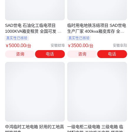
SAD世电 石油化工临电项目
临时用电地铁冻结项目 SAD世电
1000KVA箱变租赁 全国可发 快
生产厂家 400kva箱变库存 全国
速用电
租赁
真实性已核验
真实性已核验
5000
.00
3500
.00
￥
/台
￥
/台
安徽蚌埠
安徽阜阳
咨询
电话
咨询
电话
中鸿临时工地电箱 好用的工地高
一级电柜二级电箱 三级电箱 临