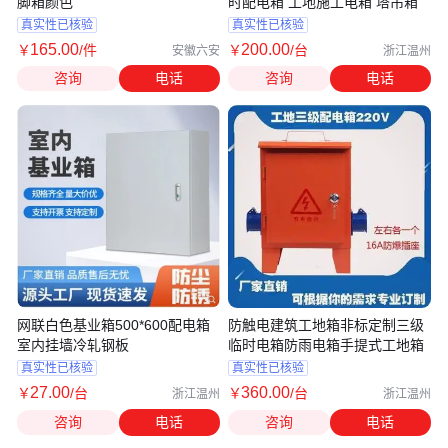
脚箱颜色
时配电箱 工地施工电箱 塔吊箱
真实性已核验
真实性已核验
165
.00
200
.00
￥
/件
￥
/台
安徽六安
浙江温州
咨询
电话
咨询
电话
网联白色基业箱500*600配电箱
防触电建筑工地箱非标定制三级
室内挂墙冷轧钢板
临时电箱防雨电箱手提式工地箱
真实性已核验
真实性已核验
27
.00
360
.00
￥
/台
￥
/台
浙江温州
浙江温州
咨询
电话
咨询
电话