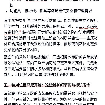
蚀
功能类：接地线、锁具等满足电气安全和管理需求
其中防护类配件最容易被低估价值。例如橡胶材质的配电
箱防撞角，既能缓冲外力冲击保护公示牌，其
三元乙丙钢
带密封条
结构还能同步解决箱体边缘的防尘防水问题。
这类配件选择时需注意与主设备的材质兼容性——金属箱
体适合搭配带不锈钢包边的防撞条，而玻璃钢箱体则需要
更柔韧的高分子材料。
配套件的采购并非越多越好，而应根据公示牌的实际安装
场景做减法：室内干燥环境可能只需基础固定件，而潮湿
仓库则需要叠加防水胶条和防潮剂。建议在确认主设备参
数后，用‘环境风险清单’逐项核对配套需求。
五、装对位置只是开始：这些维护细节影响标识寿命
三级箱电箱公示牌的安装高度和朝向需兼顾可视性与安全
性，但更关键的是后续维护策略。潮湿环境中的标识牌即