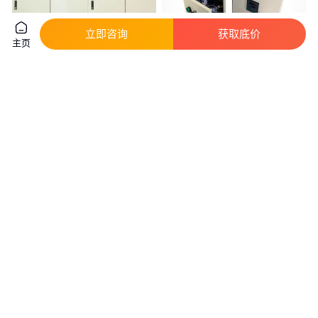
立即咨询
获取底价
主页
德煌机电-DW电箱电柜-源头厂家
国锐 电伴热带温度控制箱 食品
规格齐全按需定制
行业专用 多表控制电源开关箱
真实性已核验
522
.00
550
.00
￥
/个
￥
/台
广东东莞
陕西西安
咨询
电话
咨询
电话