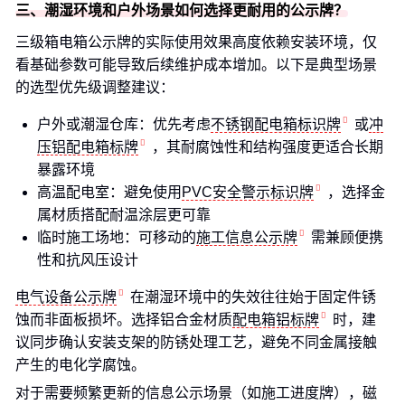
三、潮湿环境和户外场景如何选择更耐用的公示牌？
三级箱电箱公示牌的实际使用效果高度依赖安装环境，仅
看基础参数可能导致后续维护成本增加。以下是典型场景
的选型优先级调整建议：
户外或潮湿仓库：优先考虑
不锈钢配电箱标识牌
或
冲
压铝配电箱标牌
，其耐腐蚀性和结构强度更适合长期
暴露环境
高温配电室：避免使用
PVC安全警示标识牌
，选择金
属材质搭配耐温涂层更可靠
临时施工场地：可移动的
施工信息公示牌
需兼顾便携
性和抗风压设计
电气设备公示牌
在潮湿环境中的失效往往始于固定件锈
蚀而非面板损坏。选择铝合金材质
配电箱铝标牌
时，建
议同步确认安装支架的防锈处理工艺，避免不同金属接触
产生的电化学腐蚀。
对于需要频繁更新的信息公示场景（如施工进度牌），磁