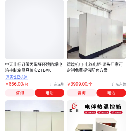
中天非标订做丙烯醛环境防爆电
德煌机电-电箱电柜-源头厂家可
箱控制箱货真价实ZTBXK
定制免费提供配套方案
真实性已核验
666
.00
3999
.00
￥
/台
￥
/个
广东深圳
广东东莞
咨询
电话
咨询
电话