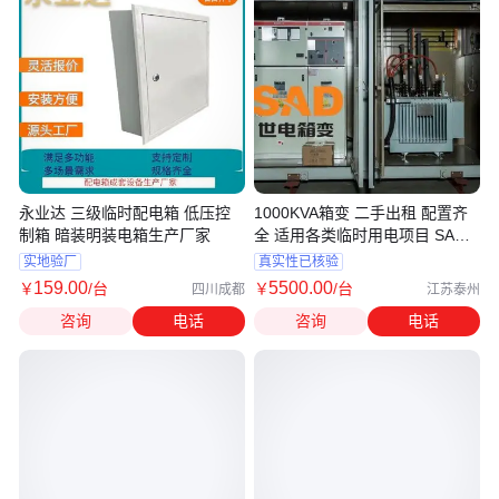
永业达 三级临时配电箱 低压控
1000KVA箱变 二手出租 配置齐
制箱 暗装明装电箱生产厂家
全 适用各类临时用电项目 SAD
世电
实地验厂
真实性已核验
159
.00
5500
.00
￥
/台
￥
/台
四川成都
江苏泰州
咨询
电话
咨询
电话