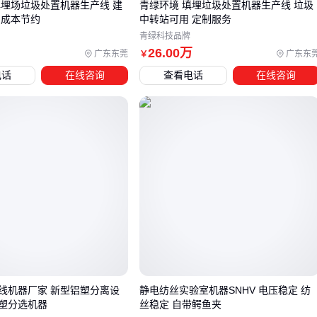
填埋场垃圾处置机器生产线 建
青绿环境 填埋垃圾处置机器生产线 垃圾
手术中还需要
临时起搏电极导管
、
心脏超声设备
等辅助工
 成本节约
中转站可用 定制服务
具，导致预算超支或手术延误。
青绿科技品牌
26
.00
万
关键配套通常分为三类：
广东东莞
广东东
￥
电话
在线咨询
查看电话
在线咨询
术前评估设备：如心脏彩超机用于精确测量瓣膜尺寸
术中辅助工具：包括
瓣膜缝合器
、固定器等手术器械
术后监测装置：如
抗凝剂注射器
等长期维护设备
其中，瓣膜固定器的选择直接影响手术效率和安全性。优质固
定器应具备易操作性和稳定性，避免术中移位风险。对于需要
语音功能的患者，还需考虑特殊型号的兼容性。
建议在采购主设备时同步规划配套方案，避免因临时采购导致
成本增加或设备不匹配。下一步需要重点关注使用过程中的维
护细节。
线机器厂家 新型铝塑分离设
静电纺丝实验室机器SNHV 电压稳定 纺
五、机器瓣膜日常维护有哪些关键点？
铁塑分选机器
丝稳定 自带鳄鱼夹