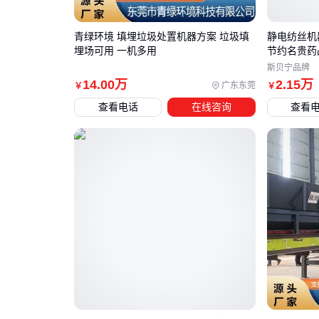
青绿环境 填埋垃圾处置机器方案 垃圾填
静电纺丝机器
埋场可用 一机多用
节约名贵药
斯贝宁品牌
14
.00
万
2
.15
万
广东东莞
￥
￥
查看电话
在线咨询
查看