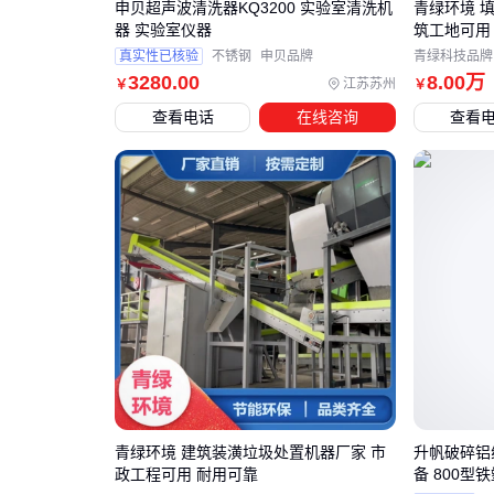
申贝超声波清洗器KQ3200 实验室清洗机
青绿环境 
器 实验室仪器
筑工地可用
真实性已核验
不锈钢
申贝品牌
青绿科技品牌
3280
.00
8
.00
万
江苏苏州
￥
￥
查看电话
在线咨询
查看
青绿环境 建筑装潢垃圾处置机器厂家 市
升帆破碎铝
政工程可用 耐用可靠
备 800型