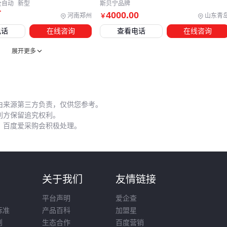
全自动
新型
斯贝宁品牌
机器瓣膜的长期性能与日常维护直接相关。氧化皮积累是常见
万
4000
.00
河南郑州
山东青
￥
问题，会逐渐影响血流动力学性能。专用清洗液能有效去除金
电话
在线咨询
查看电话
在线咨询
属表面的氧化物，但需注意成分兼容性，避免腐蚀瓣膜材料。
其他容易被忽视的细节包括：
展开更多
定期检查缝合线张力，防止瓣周漏
避免使用含氯消毒剂清洁钛合金部件
储存时保持干燥环境，防止生物瓣材料霉变
由来源第三方负责，仅供您参考。
利方保留追究权利。
建立完整的维护记录有助于追踪设备状态，在出现异常血流噪
，百度爱采购会积极处理。
音或开闭阻力增大时能快速定位问题。这些细节将直接影响后
续采购决策的全面性评估。
机器瓣膜的采购决策需要贯穿选型、配套、使用全链条的成本
则
关于我们
友情链接
评估。价格仅是初始变量，真正的价值体现在手术适配性、长
平台声明
爱企查
期维护成本和临床效果的综合平衡。建议根据实际手术量级和
标准
产品百科
加盟星
患者特征，在预算范围内优先确保核心性能的可靠性。
则
生态合作
百度营销