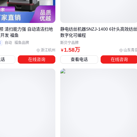
这些差异不仅体现在采购价格上，更会影响术后并发症风险、
再次手术概率等长期医疗成本。
在预算范围内，应该优先考虑那些在关键性能指标上达到临床
预 清扫能力强 自动清洁扫地
静电纺丝机器SNZJ-1400 6针头高效纺
要求的产品，而非单纯选择最低价选项。
开发 福鱼
数字化可编程
验
自动
福鱼品牌
斯贝宁品牌
1
.58
万
三、如何在预算和需求之间找到平衡？
浙江杭州
山东青
￥
电话
在线咨询
查看电话
在线咨询
选择机器瓣膜时，价格固然重要，但更重要的是匹配实际使用
场景和患者需求。以下是两种常见的选型策略：
对于需要长期耐用性的患者，
机械瓣膜
可能是更合适的选
择，尽管其价格相对较高，但使用寿命更长。
对于老年患者或不愿长期服用抗凝药物的患者，生物瓣膜可
能是更好的选择，虽然使用寿命相对较短，但避免了长期用
药的麻烦。
生物瓣膜因其材质特性，通常需要定期检测以确保其功能正