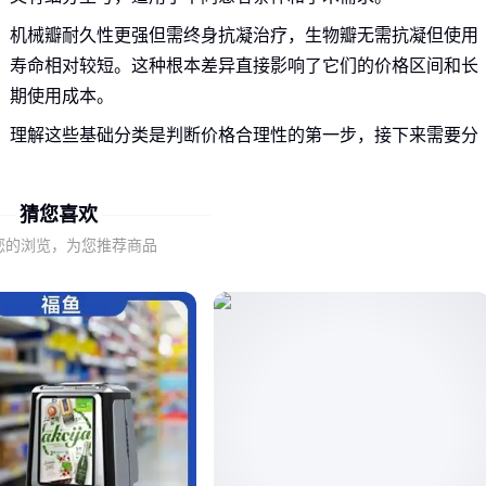
机械瓣耐久性更强但需终身抗凝治疗，生物瓣无需抗凝但使用
寿命相对较短。这种根本差异直接影响了它们的价格区间和长
期使用成本。
理解这些基础分类是判断价格合理性的第一步，接下来需要分
析具体影响价格的技术参数和临床因素。
猜您喜欢
二、为什么同类型机器瓣膜价格差异显著？
您的浏览，为您推荐商品
即使同属一个类别，不同品牌和型号的机器瓣膜价格可能相差
数倍，这主要受三个关键因素影响：
材料工艺：更先进的材料能提高耐久性和血液相容性，但研
发和生产成本更高
设计复杂度：特殊设计如双叶瓣结构会影响制造难度和成品
率
临床验证：通过严格临床试验的产品通常定价更高