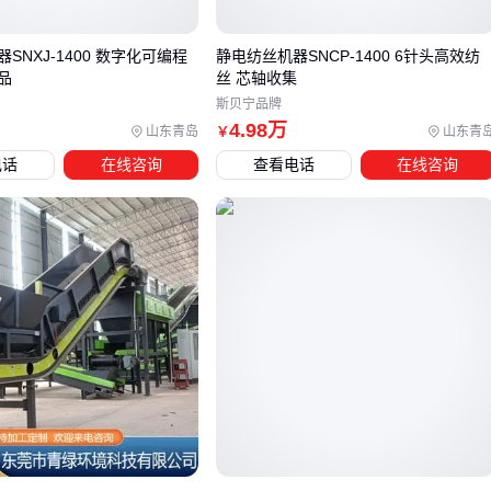
常。这类检测可以帮助医疗机构及时发现潜在问题，避免因瓣
膜失效导致的手术风险。
SNXJ-1400 数字化可编程
静电纺丝机器SNCP-1400 6针头高效纺
品
丝 芯轴收集
在某些情况下，心脏支架可以作为机器瓣膜的替代方案，特别
斯贝宁品牌
是对于特定类型的心脏病患者。支架手术通常创伤更小，恢复
4
.98
万
山东青岛
山东青
￥
更快，但适用场景有限，需严格评估患者条件。
电话
在线咨询
查看电话
在线咨询
选型时还需考虑手术团队的经验和设备兼容性。不同品牌的机
器瓣膜可能需要特定的手术技术和配套工具，这些因素都会影
响最终的手术效果和长期使用成本。
综合评估预算、患者需求和手术条件后，才能做出最合适的选
型决策。接下来，需要考虑哪些配套设备来确保手术的顺利进
行？
四、采购机器瓣膜后，哪些配套设备容易被忽略？
机器瓣膜的实际使用效果不仅取决于瓣膜本身，还与配套设备
的适配性密切相关。许多采购者在完成主设备采购后，才发现