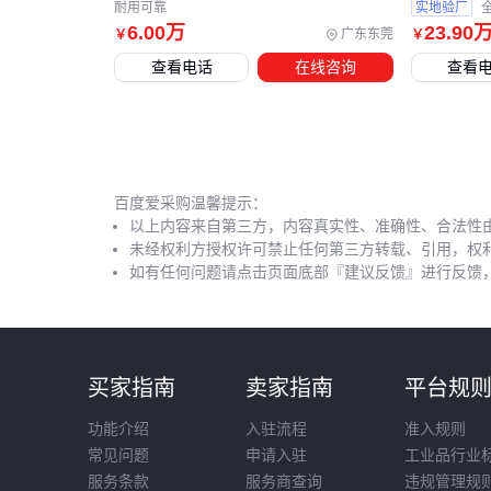
耐用可靠
实地验厂
6
.00
万
23
.90
广东东莞
￥
￥
查看电话
在线咨询
查看
百度爱采购温馨提示：
以上内容来自第三方，内容真实性、准确性、合法性
未经权利方授权许可禁止任何第三方转载、引用，权
如有任何问题请点击页面底部『建议反馈』进行反馈
买家指南
卖家指南
平台规
功能介绍
入驻流程
准入规则
常见问题
申请入驻
工业品行业
服务条款
服务商查询
违规管理规