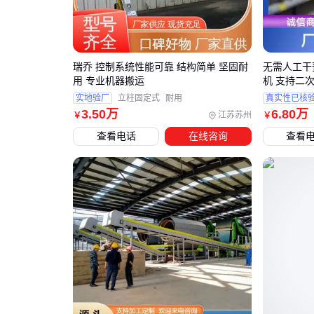
瑞乔 控制系统性能可靠 结构简单 坚固耐
无需人工干
用 专业机器搬运
机 支持二次
实地验厂
立柱固定式
耐用
真实性已核
3
.50
万
6
.80
万
江苏苏州
￥
￥
查看电话
在线咨询
查看