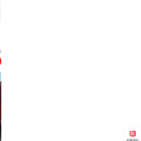
海
全网询价