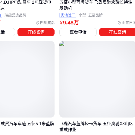
S4.D.HP电动货车 2吨载货电
五征小型蓝牌货车 飞碟奥驰宏瑞长换油
性投入会直接影响最终的成本效益比。
盛达
发动机
验
瑞能盛达品牌
实地验厂
小型
五征品牌
四、合规装备：上路前容易被忽略的关键配件
万
9
.48
万
四川成都
山东日
￥
电话
在线咨询
查看电话
在线咨询
采购货车后，合规性装备往往成为最后一道门槛。不同于主车
性能的显性差异，GPS定位装置、三角警示灯等配件直接关系
到车辆能否合法上路。以东风乘龙H5为例，不同运输场景对合
规装备的要求存在明显区别：
危化品运输需配备强磁警示灯和防静电装置
长途货运建议加装符合交通部标准的行车记录仪
开放式货厢必须配置符合尺寸要求的
加厚PVC货车篷布
这些装备的选购不能仅看价格，更要关注认证标准。比如同样
是
货车警示灯
，普通LED爆闪灯可能无法通过危化品车辆年
检，而带有编码认证的磁吸式警示灯虽然单价较高，但能避免
载货汽车车速 五征5.1米蓝牌
飞碟汽车蓝牌轻卡货车 五征奥驰X3山区
后续改装成本。
重载作业