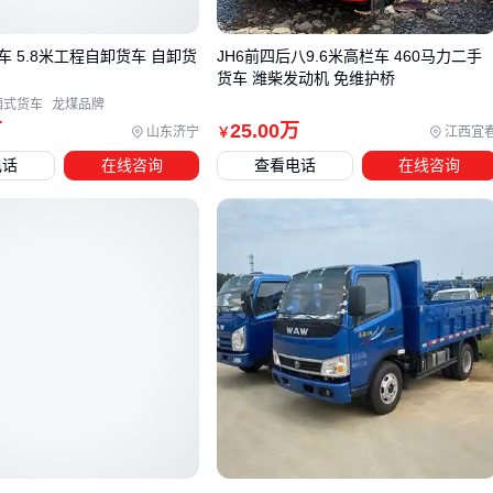
200公里内的短途配送：
轻型货车
或高栏自卸车更灵活，
载返程时油耗优势明显
 5.8米工程自卸货车 自卸货
JH6前四后八9.6米高栏车 460马力二手
300-800公里区域物流：中型货车的综合维护成本和道路适
货车 潍柴发动机 免维护桥
厢式货车
龙煤品牌
性更平衡
万
25
.00
万
山东济宁
江西宜
￥
跨境或矿山运输：
重型货车
的耐久性和故障率优势会覆盖
电话
在线咨询
查看电话
在线咨询
更高的采购成本
以
自卸货车
为例，同样是20吨级车型，矿山运输需要强化底
盘和耐冲击悬挂，而城市渣土运输则更看重货箱密封性和快速
卸货能力。这种场景化差异会导致同价位车型的实际使用成本
相差明显。
当运输任务需要兼顾人员接送和设备携带时，
皮卡车
的多功
能性可能比传统货车更经济。特别是工程抢险、巡逻等特殊场
景，改装便利性和通过性会成为关键考量。
选型时需要同步考虑装卸配套：封闭货箱适合精密仪器但需要
升降平台，
平板货车
装卸快却要额外采购固定装置。这些隐