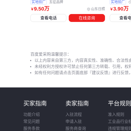
实地验厂
五征品牌
实地验厂
9
.50
万
3
.90
万
山东日照
￥
￥
查看电话
在线咨询
查看
百度爱采购温馨提示：
以上内容来自第三方，内容真实性、准确性、合法性
未经权利方授权许可禁止任何第三方转载、引用，权
如有任何问题请点击页面底部『建议反馈』进行反馈
买家指南
卖家指南
平台规
功能介绍
入驻流程
准入规则
常见问题
申请入驻
工业品行业
服务条款
服务商查询
违规管理规