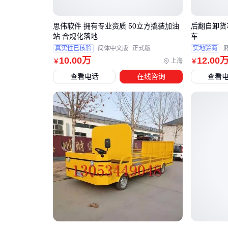
思伟软件 拥有专业资质 50立方撬装加油
后翻自卸货车
站 合规化落地
车
真实性已核验
简体中文版
正式版
实地验商
10
.00
万
12
.00
上海
￥
￥
查看电话
在线咨询
查看