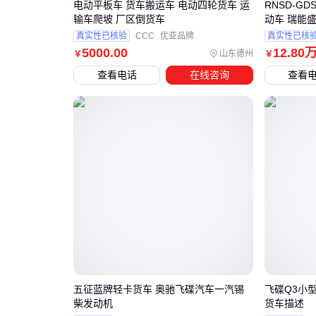
电动平板车 货车搬运车 电动四轮货车 运
RNSD-GD
输车爬坡 厂区倒货车
动车 瑞能
真实性已核验
CCC
优亚品牌
真实性已核
5000
.00
12
.80
山东德州
￥
￥
查看电话
在线咨询
查看
五征蓝牌轻卡货车 奥驰飞碟汽车一汽锡
飞碟Q3小型
柴发动机
货车描述