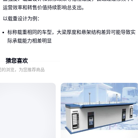
运营效率和转售价值持续影响总支出。
以载重设计为例：
标称载重相同的车型，大梁厚度和悬架结构差异可能导致实
际承载能力相差明显
长期超载运行会加速轮胎、刹车系统损耗，维修成本成倍增
加
猜您喜欢
部分区域对超载处罚严格，合规成本也应计入采购考量
您的浏览，为您推荐商品
这些差异在
危化运输车
等专业车型上更为突出——特殊材质
货厢和防爆配置的初始投入，往往能通过更长的使用寿命和更
低的事故风险摊薄成本。
二、配置阶梯如何影响实际运营效率？
不同配置的东风乘龙H5在发动机调校和传动系统上的区别，直
接决定了适用场景：