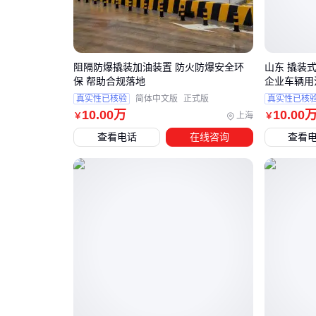
阻隔防爆撬装加油装置 防火防爆安全环
山东 撬装
保 帮助合规落地
企业车辆用
真实性已核验
简体中文版
正式版
真实性已核
10
.00
万
10
.00
上海
￥
￥
查看电话
在线咨询
查看