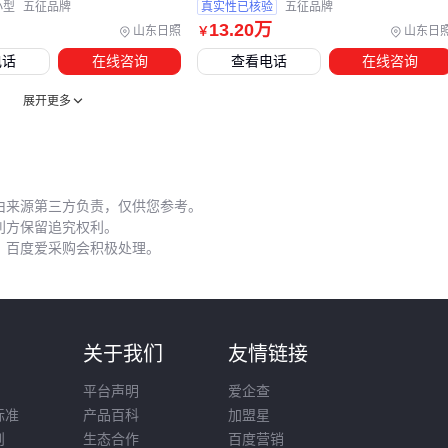
特别提醒关注区域性法规差异：部分省份已要求普货车辆加装
小型
五征品牌
真实性已核验
五征品牌
13
.20
万
山东日照
山东日
￥
智能视频监控，而北方冬季还需备好
货车防滑链
等季节性装
电话
在线咨询
查看电话
在线咨询
备。提前规划这些配套投入，才能确保新车到手立即投入运
营。
展开更多
五、维护成本：从轮胎磨损看长期投入
货车实际使用中，易损件的更换频率往往超出预期。以
全钢丝
由来源第三方负责，仅供您参考。
货车轮胎
为例，不同路况下的磨损速度可能相差数倍：砂石
利方保留追究权利。
路面会加速胎面损耗，而长期超载则容易导致胎侧鼓包。建议
，百度爱采购会积极处理。
建立定期检查制度，重点观察花纹深度和胎压异常。
刹车系统是另一大隐性成本点。东风乘龙H5的鼓刹片在山区工
况下磨损更快，而盘刹系统虽然采购成本高，但更换周期更
则
关于我们
友情链接
长。维护时可关注刹车片铲片机的作业痕迹，不均匀磨损往往
意味着需要调整制动分泵。
平台声明
爱企查
标准
产品百科
加盟星
日常保养中容易被忽视的是润滑油脂的兼容性。部分
卡车润滑
则
生态合作
百度营销