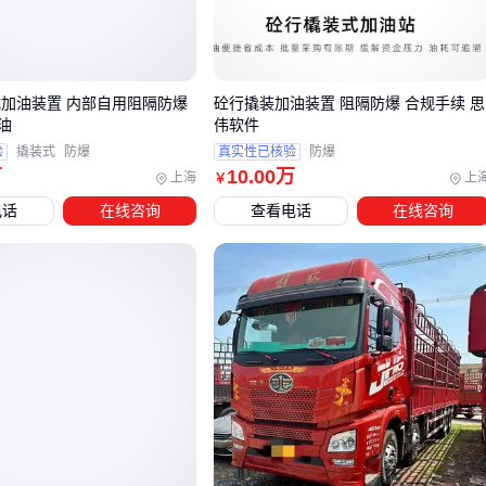
基础版适合短途固定路线运输，经济性优先
高功率版本应对山区或重载工况时，燃油效率反而更优
式加油装置 内部自用阻隔防爆
砼行撬装加油装置 阻隔防爆 合规手续 思
驾驶室配置同样值得关注：
油
伟软件
验
撬装式
防爆
真实性已核验
防爆
简配版座椅在长途驾驶中容易导致疲劳，间接影响安全性
万
10
.00
万
上海
上
￥
密封性差的驾驶室会增加空调负荷，长期来看并不省钱
电话
在线咨询
查看电话
在线咨询
对于城市配送场景，
蓝牌轻卡
的合规优势可能比单纯载重量
更重要——这类车型通常能避开部分限行区域，提升日均配送
频次。
三、轻型还是重型？运距决定你的货车选型
在考虑东风乘龙H5这类中型货车时，许多采购者容易陷入载重
吨位的单一比较。实际上，运输距离对车辆经济性的影响往往
比载重差异更显著：