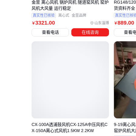
金昱 离心风机 锅炉风机 隧道窑风机 窑炉
RG148/12
风机大风量 运行稳定
货资料齐全
真实性已核验
离心式
金昱品牌
真实性已核
3321
.00
889
.00
山东淄博
￥
￥
查看电话
在线咨询
查看
CX-100A透浦鼓风机CX-125A中压风机C
9-19离心
X-150A离心式风机1.5KW 2.2KW
窑炉风机大