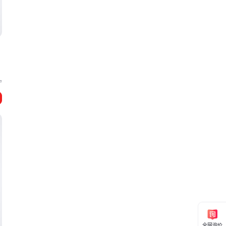
宁
全网询价