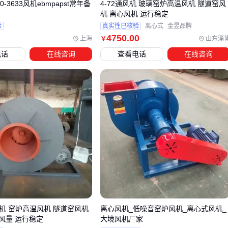
00-3633风机ebmpapst常年备
4-72通风机 玻璃窑炉高温风机 隧道窑风
部降噪结构难以满足厂界环保要求，需通过外部消声器实现
机 离心风机 运行稳定
声波的多级衰减
验
真实性已核验
离心式
金昱品牌
阻燃耐高温软连接
：化工车间等高温环境若使用普通帆布
4750
.00
上海
山东淄
￥
软连接，易因热老化破裂导致系统漏风量上升15%以上
电话
在线咨询
查看电话
在线咨询
风机减震器
：楼顶安装的消防排烟风机若直接刚性固定，
振动传导可能引发建筑结构共振
更隐蔽的风险在于配套设备的材质选择。例如食品厂湿区使用
的
风机软连接
，若未采用食品级不锈钢材质，长期接触水蒸
气后内部支撑骨架锈蚀断裂，可能造成整个送风系统瘫痪。而
矿用风机配套的控制箱若不具备防爆认证，即便主机防爆等级
达标，电控部件仍可能成为安全隐患。
定期使用专业
风机清洗剂
维护同样关键。普通工业除垢剂可
能腐蚀叶轮动平衡涂层，而中性配方的专用清洗剂能在清除油
污的同时保护轴承密封件。这类耗材的适配性往往被归为"小问
风机 窑炉高温风机 隧道窑风机
离心风机_低噪音窑炉风机_离心式风机_
风量 运行稳定
大境风机厂家
题"，但实际影响着大修周期和能耗水平。