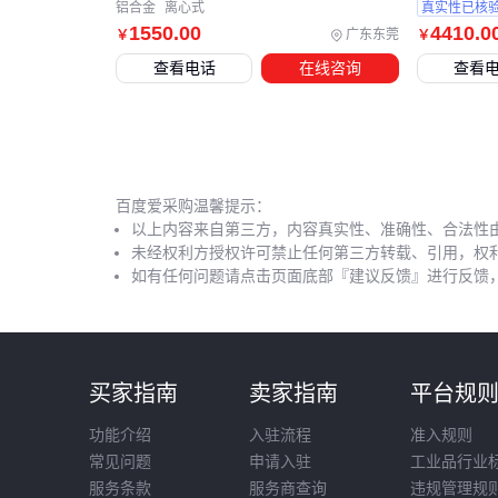
铝合金
离心式
真实性已核
1550
.00
4410
.0
广东东莞
￥
￥
查看电话
在线咨询
查看
百度爱采购温馨提示：
以上内容来自第三方，内容真实性、准确性、合法性
未经权利方授权许可禁止任何第三方转载、引用，权
如有任何问题请点击页面底部『建议反馈』进行反馈
买家指南
卖家指南
平台规
功能介绍
入驻流程
准入规则
常见问题
申请入驻
工业品行业
服务条款
服务商查询
违规管理规