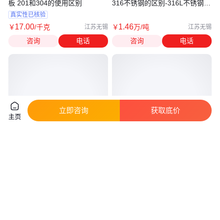
板 201和304的使用区别
316不锈钢的区别-316L不锈钢的
密度
真实性已核验
17
.00
1
.46
￥
/千克
￥
万
/吨
江苏无锡
江苏无锡
咨询
电话
咨询
电话
立即咨询
获取底价
主页
304与30408不锈钢的不同之处
316和304的不锈钢 规格齐全 方
S30408和SUS304性能
形 冷轧表面光亮 热轧粗糙一些
真实性已核验
真实性已核验
1
.79
23
.00
￥
万
/吨
￥
/千克
江苏无锡
浙江杭州
咨询
电话
咨询
电话