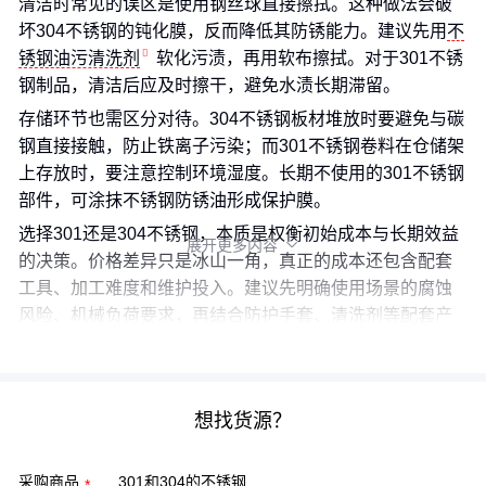
清洁时常见的误区是使用钢丝球直接擦拭。这种做法会破
坏304不锈钢的钝化膜，反而降低其防锈能力。建议先用
不
锈钢油污清洗剂
软化污渍，再用软布擦拭。对于301不锈
钢制品，清洁后应及时擦干，避免水渍长期滞留。
存储环节也需区分对待。304不锈钢板材堆放时要避免与碳
钢直接接触，防止铁离子污染；而301不锈钢卷料在仓储架
上存放时，要注意控制环境湿度。长期不使用的301不锈钢
部件，可涂抹不锈钢防锈油形成保护膜。
选择301还是304不锈钢，本质是权衡初始成本与长期效益
展开更多内容

的决策。价格差异只是冰山一角，真正的成本还包含配套
工具、加工难度和维护投入。建议先明确使用场景的腐蚀
风险、机械负荷要求，再结合防护手套、清洗剂等配套产
品的使用成本综合判断，才能避免后续的隐性支出。
想找货源？
采购商品