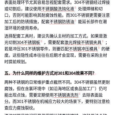
表面处理环节尤其容易忽视配套需求。304不锈钢经过焊接
或切割后，建议使用
不锈钢酸洗钝化液
处理焊缝和切
口，否则可能影响其耐腐蚀性能。而301不锈钢更需要注意
加工后的防锈措施，配套
不锈钢防锈油
能延长部件在潮
湿环境的使用寿命。
选择配套工具时，建议先确认主材的加工方式。如果是激
光切割
304不锈钢板
，需要配套
激光焊接不锈钢夹具
；
若是冲压301不锈钢零件，则要匹配
不锈钢冲压模具
的硬
度。这些隐性成本往往在后期才会显现，需要在采购主材
时提前规划。
五、为什么同样的维护方式对301和304效果不同？
两种不锈钢的日常维护重点截然不同。304不锈钢虽然更耐
腐蚀，但在含氯环境中（如沿海地区或食品加工厂）仍可
能出现点蚀，需要定期使用
不锈钢清洗剂
去除表面盐
分。而301不锈钢在机械应力较大的场景下，要特别注意检
查应力腐蚀裂纹。