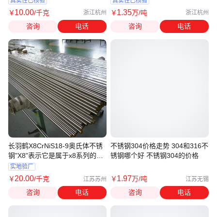
真实性已核验
真实性已核验
10
.00
1
.35
￥
/千克
￥
万
/吨
浙江杭州
浙江杭州
咨询
电话
咨询
电话
长羽鹤X8CrNiS18-9奥氏体不锈
不锈钢304价格走势 304和316不
钢"X8"表示它是属于x8系列的一
锈钢哪个好 不锈钢304的价格
部分
实地验厂
20
.00
1
.97
￥
/千克
￥
万
/吨
江苏苏州
江苏无锡
咨询
电话
咨询
电话