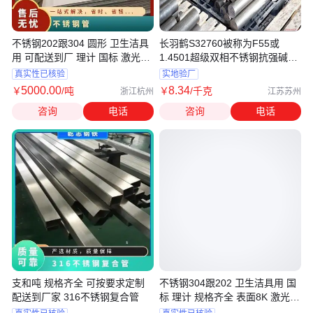
不锈钢202跟304 圆形 卫生洁具
长羽鹤S32760被称为F55或
用 可配送到厂 理计 国标 激光打
1.4501超级双相不锈钢抗强碱腐
孔
蚀的特性
真实性已核验
实地验厂
5000
.00
8
.34
￥
/吨
￥
/千克
浙江杭州
江苏苏州
咨询
电话
咨询
电话
支和吨 规格齐全 可按要求定制
不锈钢304跟202 卫生洁具用 国
配送到厂家 316不锈钢复合管
标 理计 规格齐全 表面8K 激光打
孔