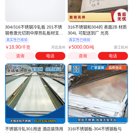
304/316不锈钢冷轧板 201不锈
316不锈钢和304的 表面2B 材质
钢卷激光切割中厚热轧板材支持
304L 可配送到厂 光亮
定制
真实性已核验
真实性已核验
18
.90
5000
.00
￥
/千克
￥
/吨
河北沧州
浙江杭州
咨询
电话
咨询
电话
不锈钢冷轧301用途 酒店装饰用
316l不锈钢板-304不锈钢板与