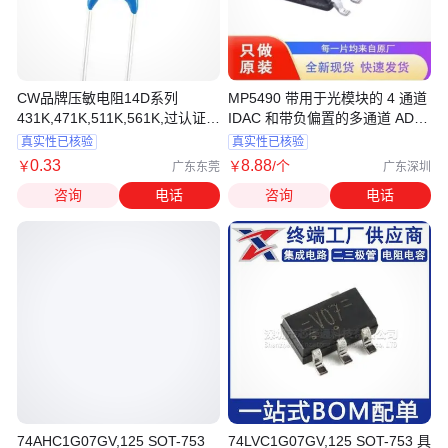
CW品牌压敏电阻14D系列
MP5490 带用于光模块的 4 通道
431K,471K,511K,561K,过认证
IDAC 和带负偏置的多通道 ADC
CQC,UL ,TUV
MPS芯源
真实性已核验
真实性已核验
0
.33
8
.88
￥
￥
/个
广东东莞
广东深圳
咨询
电话
咨询
电话
74AHC1G07GV,125 SOT-753
74LVC1G07GV,125 SOT-753 具