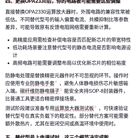
四、更换OPA2330后，你的电路板可能需要这些调整
直接替换OPA2330运算放大器时，外围电路的兼容性常被
低估。不同替代型号的输入偏置电流、共模抑制比等参数
差异，可能导致原有反馈电阻网络需要重新计算。
高精度应用需检查补偿电容是否匹配新芯片的带宽特性
低功耗场景要注意替代型号的静态电流是否影响电源设
计
高频电路可能需要调整布局以优化新芯片的相位裕度
防静电处理是替换精密元器件时不可忽视的环节。操作时
应使用专业
防静电手套
，避免人体静电损伤芯片敏感输
入端。
碳纤维防静电镊子
能安全夹持SOP-8封装器件，
比普通工具更适合精密焊接场景。
测试阶段建议准备专用
运算放大器测试板
，可快速验证
替代型号在真实负载下的稳定性。部分替代方案可能需要
额外散热片，尤其在密闭空间或高温环境中使用时。
五、替代型号上电调试时，这三个细节决定成败