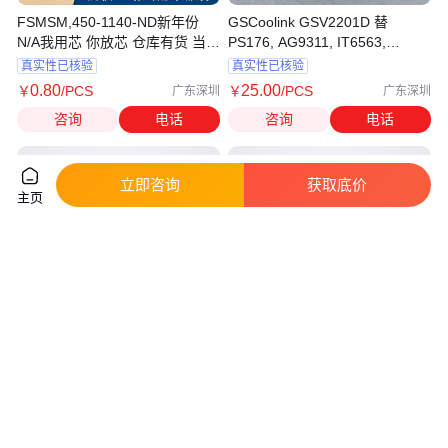
FSMSM,450-1140-ND新年份
GSCoolink GSV2201D 替
N/A我用芯 你放芯 仓库有货 当天
PS176, AG9311, IT6563,
可发货
LT8711用于Type C 或DP单转
真实性已核验
真实性已核验
HDMI
0
.80
25
.00
￥
/PCS
￥
/PCS
广东深圳
广东深圳
咨询
电话
咨询
电话
立即咨询
获取底价
主页
过压保护芯片IC,高耐压
AP1231B182MR 可在1.5～5.0V
40V,1A,2A,3A,6A大电
的范围内选择,步进为0.1 V;
流,5V,12V,20V输出等,
真实性已核验
真实性已核验
0
.25
0
.15
￥
/个
￥
/个
广东深圳
广东深圳