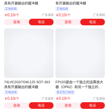
具有开漏输出的缓冲器
有开漏输出的缓冲器
实地验商
实地验商
0
.10
0
.10
￥
/个
￥
/个
广东深圳
广东深圳
咨询
电话
咨询
电话
74LVC2G07GW,125 SOT-363
FP103是由一个独立的运算放大
具有开漏输出的缓冲器
器（OPA2）和另一个独立的运
算放大器
实地验商
真实性已核验
0
.10
0
.10
￥
/个
￥
/个
广东深圳
广东深圳
咨询
电话
咨询
电话