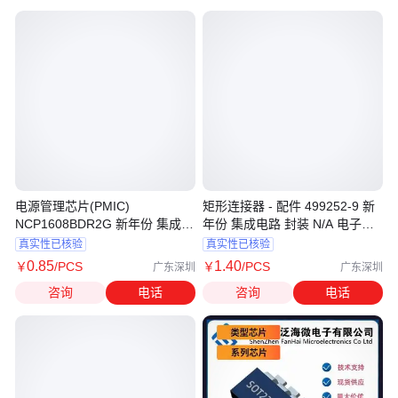
电源管理芯片(PMIC)
矩形连接器 - 配件 499252-9 新
NCP1608BDR2G 新年份 集成电
年份 集成电路 封装 N/A 电子元
路 SOP-8 电子元器件
器件 IDC
真实性已核验
真实性已核验
0
.85
1
.40
￥
/PCS
￥
/PCS
广东深圳
广东深圳
咨询
电话
咨询
电话