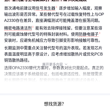
首次通电前建议用
信号发生器
逐步增加输入幅度，观察
输出波形是否异常。某些替代型号在过载恢复特性上与OP
A2330存在差异，直接满幅测试可能掩盖潜在振荡问题。
精密电路清洁剂
能有效去除焊接残留，但要注意某些溶
剂可能腐蚀替代型号的特殊封装材料。使用
防静电镊子
安装时，应避免机械应力导致引脚变形影响接触可靠性。
长期监测中需重点关注替代型号的温升表现。若发现芯片
表面温度明显高于原设计，应考虑增加散热片或优化PCB
铜箔散热路径。
展开更多内容

选择OPA2330替代方案时，参数表对比只是起点。真正的
决策应该基于系统级验证，包括电源适应性、热管理需求
和长期稳定性测试。配套的防静电工具和调试设备投入，
往往能提前暴露80%的潜在兼容性问题。
想找货源？