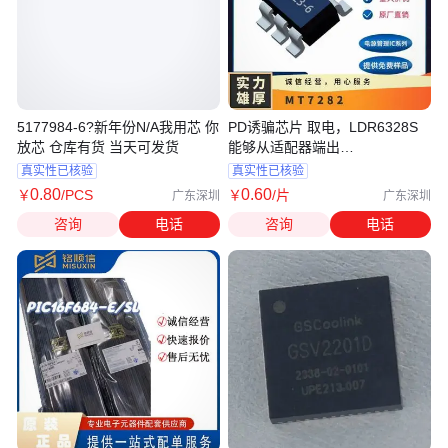
5177984-6?新年份N/A我用芯 你
PD诱骗芯片 取电，LDR6328S
放芯 仓库有货 当天可发货
能够从适配器端出
5V,9V,12V,15V,20V五
真实性已核验
真实性已核验
0
.80
0
.60
￥
/PCS
￥
/片
广东深圳
广东深圳
咨询
电话
咨询
电话