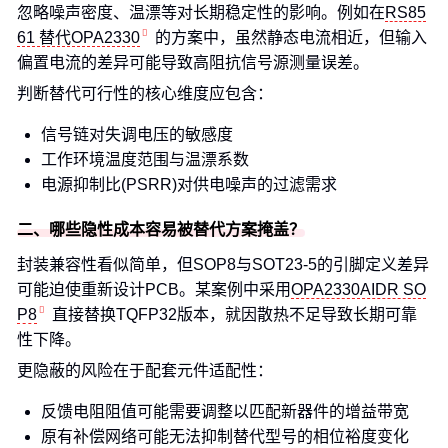
忽略噪声密度、温漂等对长期稳定性的影响。例如在
RS85
61 替代OPA2330
的方案中，虽然静态电流相近，但输入
偏置电流的差异可能导致高阻抗信号源测量误差。
判断替代可行性的核心维度应包含：
信号链对失调电压的敏感度
工作环境温度范围与温漂系数
电源抑制比(PSRR)对供电噪声的过滤需求
二、哪些隐性成本容易被替代方案掩盖？
封装兼容性看似简单，但SOP8与SOT23-5的引脚定义差异
可能迫使重新设计PCB。某案例中采用
OPA2330AIDR SO
P8
直接替换TQFP32版本，就因散热不足导致长期可靠
性下降。
更隐蔽的风险在于配套元件适配性：
反馈电阻阻值可能需要调整以匹配新器件的增益带宽
原有补偿网络可能无法抑制替代型号的相位裕度变化