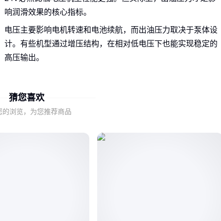
响润滑效果的核心指标。
电压主要影响电机转速和电池续航，而出油压力取决于泵体设
计。有些机型通过增压结构，在相对低电压下也能实现稳定的
高压输出。
对于挖机等需要持续加注高粘度润滑脂的设备，更应关注压力
稳定性而非单纯电压值。压力波动会导致润滑脂无法充分填充
猜您喜欢
轴承间隙。
您的浏览，为您推荐商品
二、风电塔筒和高空作业车需要哪些特殊设计？
在风电维护场景中，
锂电池自动黄油枪
需要同时解决三个矛
盾需求：高空作业的便携性、低温环境的电池稳定性，以及对
抗风压的持续出油能力。
这类场景建议优先选择带防爆铝管的机型，既减轻整体重量，
又能避免油管在低温环境下脆化破裂。部分机型还专门优化了
电池保温设计。