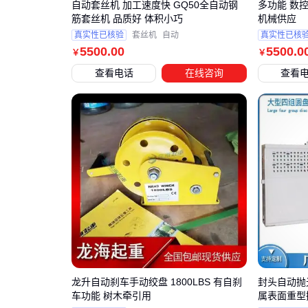
自动套丝机 加工速度快 GQ50全自动钢
多功能 数
筋套丝机 品质好 体积小巧
机械供应
真实性已核验
套丝机
自动
真实性已核
5500
.00
5500
.0
￥
￥
查看电话
在线咨询
查看
龙升自动刹车手动绞盘 1800LBS 有自刹
封头自动抛
车功能 树木牵引用
属表面重型