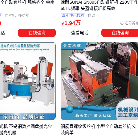
控全自动套丝机 规格齐全 会南
速耐SUNAI SN895自动铆钉机 220V工
下容易爆裂，导致润滑脂泄漏。 对于风电塔筒等高空场景，建
55Hz频率 头盔铆接轻松高效
议选择加长型
钢丝编织油管
，其抗压性和柔韧性更适合大范
验
套丝机
多功能
真实性已核验
自动
围移动；而挖掘机底盘等狭窄空间则需搭配灵活转向的
高压黄
0
1
.94
万
江苏苏
￥
油枪头
，避免因角度受限无法精准注油。
电话
在线咨询
查看电话
在线咨询
锁钳式黄油嘴
和
密封圈
这类小配件同样关键。传统
黄油嘴
在震动环境下易脱落，而带锁紧结构的型号能确保连续作业
时不中断。若使用高粘度
特种润滑脂
，还需匹配更大孔径的
枪头，否则会导致电池过载。
配套选择的核心逻辑是：先根据主设备压力参数匹配配件承压
等级，再按作业环境选择材质和结构。例如24V高压机型就需
要搭配耐压更强的黄油管和全金属枪头，否则整套设备性能会
受拖累。
五、冬季润滑脂变稠？别让电池为粘度买单
光机 不锈钢数控圆盘抛光金
钢筋直螺纹滚丝机 小型全自动套丝机 安
低温环境下，润滑脂粘度增加会显著影响锂电自动黄油枪的工
抛光机器
装简单