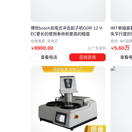
博世bosch充电式冲击起子机GDR 12 V-
IMT单独装
EC更长的使用寿命和更高的精度
失平行度的
充电电源
充电式
自动
IMT品
8900
.00
5
.60
万
广东深圳
￥
￥
查看电话
在线咨询
查看