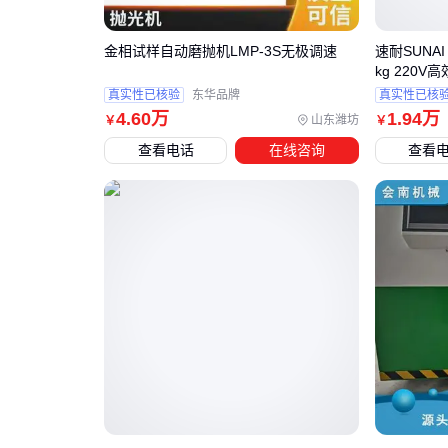
金相试样自动磨抛机LMP-3S无极调速
速耐SUNAI
kg 220V
真实性已核验
东华品牌
真实性已核
4
.60
万
1
.94
万
山东潍坊
￥
￥
查看电话
在线咨询
查看