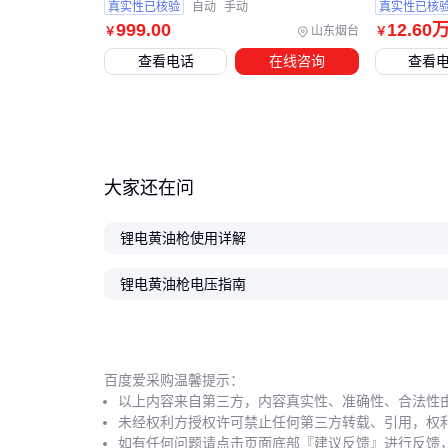
真实性已核验
自动
手动
真实性已核
999
.00
12
.60
山东烟台
￥
￥
查看电话
在线咨询
查看
大家还在问
锂电黄油枪使用详解
锂电黄油枪电压指南
百度爱采购温馨提示：
以上内容来自第三方，内容真实性、准确性、合法性
未经权利方授权许可禁止任何第三方转载、引用，权
如有任何问题请点击页面底部『建议反馈』进行反馈