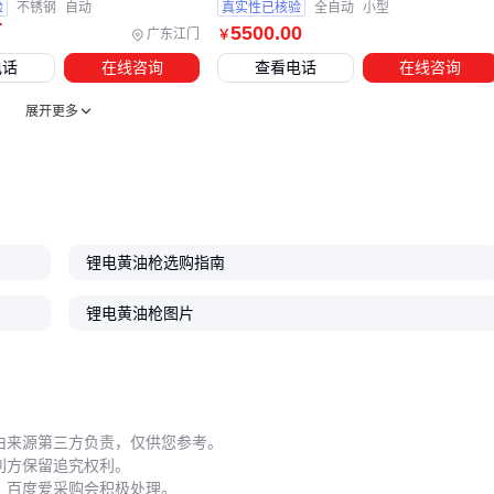
作效率。此时若强行使用标准
锂基润滑脂
，不仅出油压力骤
验
不锈钢
自动
真实性已核验
全自动
小型
增，电池续航也会大幅缩短。 建议在冬季换用低温型
全合成润
万
5500
.00
广东江门
￥
滑脂
，其流平性更好；同时保持电池在5℃以上环境充电，
电话
在线咨询
查看电话
在线咨询
免锂离子活性下降。每次作业后要用
清洁刷
清理枪头残留油
展开更多
脂，防止凝固堵塞。
对于长期停用的设备，需特别注意：
排空储油桶剩余润滑脂，避免氧化结块
拆卸电池单独存放，定期补充电量
锂电黄油枪选购指南
检查所有密封圈弹性，老化件及时更换
锂电黄油枪图片
这些细节看似琐碎，但能避免因小失大——一套千元级的黄油
枪可能因几十元的密封圈失效而报废。
选择锂电自动黄油枪的本质是构建系统解决方案：先明确高
空、狭窄或低温等具体场景需求，再匹配主机参数与配件性
由来源第三方负责，仅供您参考。
能，最后落实季节性维护策略。记住，优秀的润滑作业从不只
利方保留追究权利。
依赖单一设备，而是各个环节的精准配合。
，百度爱采购会积极处理。