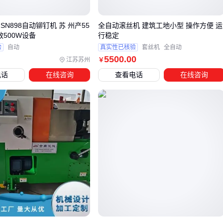
对简单
零星补脂或应急使用：手动黄油枪更轻便经济，但要注意高
 SN898自动铆钉机 苏 州产55
全自动滚丝机 建筑工地小型 操作方便 运
粘度油脂可能造成操作困难
高效500W设备
行稳定
验
自动
真实性已核验
套丝机
全自动
需要特别注意的是，气动黄油枪虽然采购成本较低，但长期使
5500
.00
江苏苏州
￥
用需要考虑空压机能耗和管路维护成本；而手动黄油枪在寒冷
电话
在线咨询
查看电话
在线咨询
环境下操作难度会显著增加。这些隐性成本往往被初次采购者
忽视。
确定主设备类型后，还需要同步考虑配套组件的匹配度，比如
油管长度是否满足高空作业需求，枪头规格是否适配设备注油
嘴等。这些细节往往决定了整套润滑系统的实际使用效果。
四、黄油枪配件选不对，高空作业可能白费力
采购锂电自动黄油枪时，许多用户容易忽视配套配件的重要
性。实际上，
黄油管
长度和材质直接影响高空或狭窄空间的
作业效率——过短的油管会限制操作半径，而劣质油管在高压