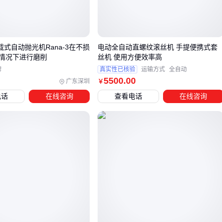
与地面作业不同，高空场景更看重单次充电的可用时长。大容
量锂电池配合智能节电模式，能确保完成整个塔筒的润滑作业
不间断。
载式自动抛光机Rana-3在不损
电动全自动直螺纹滚丝机 手提便携式套
情况下进行磨削
丝机 使用方便效率高
三、锂电、气动还是手动黄油枪？关键看作业场景
牌
真实性已核验
运输方式
全自动
5500
.00
广东深圳
￥
选择黄油枪类型时，首先要考虑的是作业场景的移动性和润滑
电话
在线咨询
查看电话
在线咨询
频次。锂电自动黄油枪虽然价格较高，但在频繁移动或高空作
业场景中优势明显，无需依赖气源或人力反复操作。而
气动黄
油枪
适合有稳定气源供应的固定场所，手动黄油枪则更适合
润滑点少、加注频次低的简单场景。
具体选型时可参考以下场景匹配原则：
连续作业且移动频繁：优先考虑锂电自动款，避免频繁更换
气源或体力消耗
有中央气源的大型车间：气动黄油枪性价比更高，维护也相