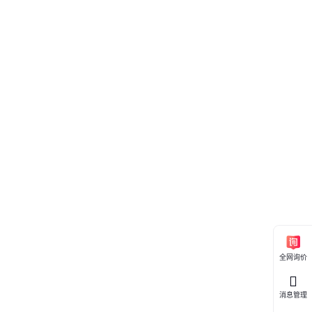
料兼容性问
丙酯渗透。
，又能抵御
空气流通；
包装的开启
生静电火
接地装置，
全网询价
消息管理