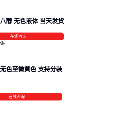
加工环境，而亚磷酸二异丙酯则在反应活性方面有优势。
如果您的工艺对纯度要求较高，还需要注意不同替代品的有效成
异十八醇 无色液体 当天发货
观性状，这些因素会直接影响最终产品的性能表现。
在确定替代方案后，接下来需要考虑的是储存和操作所需的配套
在线咨询
系到后续使用的便利性和安全性。
四、亚磷酸异丙酯储存与操作需要哪些配套防护？
采购亚磷酸异丙酯后，储存和操作环节的配套设备直接影响使用
溶剂 无色至微黄色 支持分装
率。这类化学品对金属、橡胶等材料具有腐蚀性，且易与水分反
规容器和工具可能无法满足需求。
关键配套设备可分为三类：
在线咨询
防护装备：如
化学防护手套
、
防雾护目镜
和
防静电工作服
接接触皮肤或吸入挥发物
储存容器：需选用耐腐蚀的
不锈钢密封储油桶
或
化工液体密