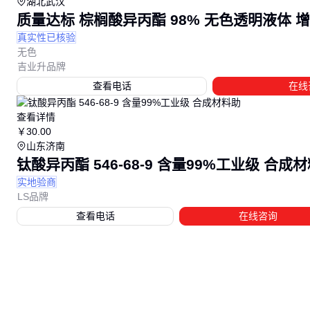
湖北武汉
质量达标 棕榈酸异丙酯 98% 无色透明液体 增溶剂
真实性已核验
无色
吉业升品牌
查看电话
在线
查看详情
￥
30
.00
山东济南
钛酸异丙酯 546-68-9 含量99%工业级 合成
实地验商
LS品牌
查看电话
在线咨询