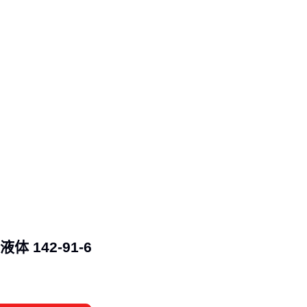
止泄漏和变质
操作工具：
耐酸软管
、
不锈钢搅拌器
等专用器材能减少材
题
长袖化学防护手套
尤为重要——普通工业手套可能被亚磷酸异
建议选择天然橡胶材质、带防滑纹理的设计，既保证操作灵活性
化学品侵蚀。若涉及长时间接触，还需考虑手套的腕部密封性。
储存环境同样需要关注：潮湿场所建议搭配
防爆通风机
，保持
频繁取用的场景可准备小型
密封储存桶
作为中转容器，减少主
次数。这些细节能显著降低存储风险。
五、容易被忽视的亚磷酸异丙酯操作细节
实际使用中亚磷酸异丙酯有两个高危场景：一是转移分装时易产
 142-91-6
花，二是残留液体会加速设备腐蚀。建议每次操作前检查防静电
并在操作后立即用惰性气体吹扫管道。
维护监测方面：