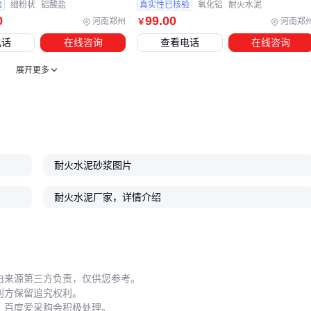
验
细粉状
铝酸盐
真实性已核验
氧化铝
耐火水泥
0
99
.00
河南郑州
河南郑
￥
电话
在线咨询
查看电话
在线咨询
展开更多
耐火水泥砂浆图片
耐火水泥厂家，详情介绍
由来源第三方负责，仅供您参考。
利方保留追究权利。
，百度爱采购会积极处理。