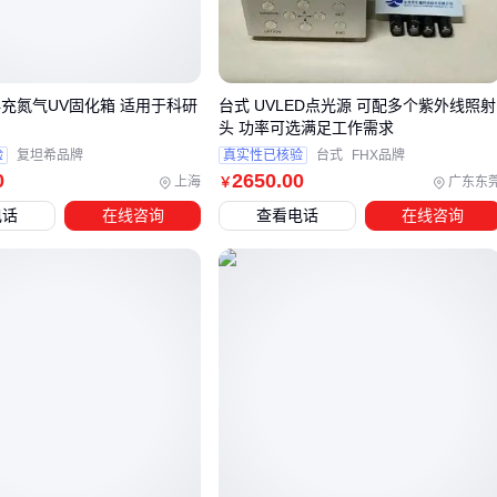
这类问题不会立刻显现，但会以每年20%-30%的速度加速内衬
损坏。采用
铝酸盐耐火水泥
能显著改善这种情况，其特有的
钙铝酸盐矿物相在高温下会转化为更稳定的陶瓷结构。
再充氮气UV固化箱 适用于科研
台式 UVLED点光源 可配多个紫外线照射
头 功率可选满足工作需求
三、不同窑炉温度该选哪种耐火水泥？
验
复坦希品牌
真实性已核验
台式
FHX品牌
根据工作温度区间和化学环境，可以这样匹配：
0
2650
.00
上海
广东东
￥
电话
在线咨询
查看电话
在线咨询
1200-1400℃的中温区
：选用
低钙耐火水泥
，其铝酸钙含
量适中，既保证强度又兼顾经济性
1400-1600℃的高温区
：建议
磷酸盐耐火水泥
，磷酸盐结
合相能有效抵抗酸性熔渣
1600℃以上的超高温段
：需采用
镁质耐火水泥
，氧化镁成
分的耐火度可达1800℃
四、除了耐火水泥，窑炉内衬还需要哪些材料？
完整的耐火系统就像三明治结构，每层材料各司其职：