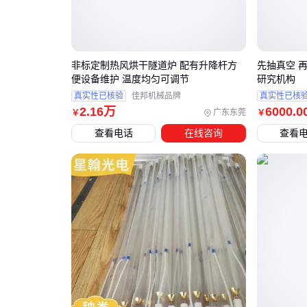
非标定制热风烘干隧道炉 配有升降杆方
先抽真空 
便设备维护 温度均匀可调节
研究机构
真实性已核验
佳邦机械品牌
真实性已核
2
.16
万
6000
.0
广东东莞
￥
￥
查看电话
在线咨询
查看