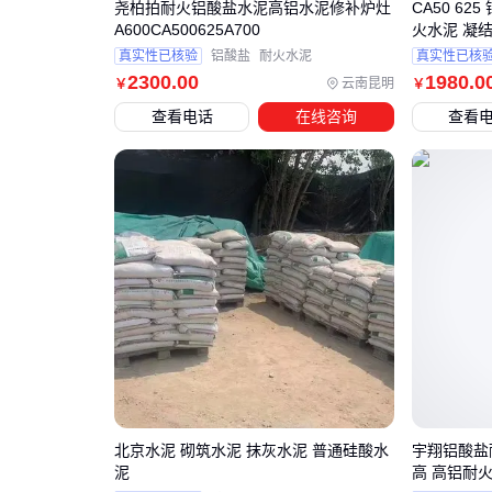
尧柏拍耐火铝酸盐水泥高铝水泥修补炉灶
CA50 62
A600CA500625A700
火水泥 凝结
真实性已核验
铝酸盐
耐火水泥
真实性已核
2300
.00
1980
.0
云南昆明
￥
￥
查看电话
在线咨询
查看
北京水泥 砌筑水泥 抹灰水泥 普通硅酸水
宇翔铝酸盐耐
泥
高 高铝耐火水