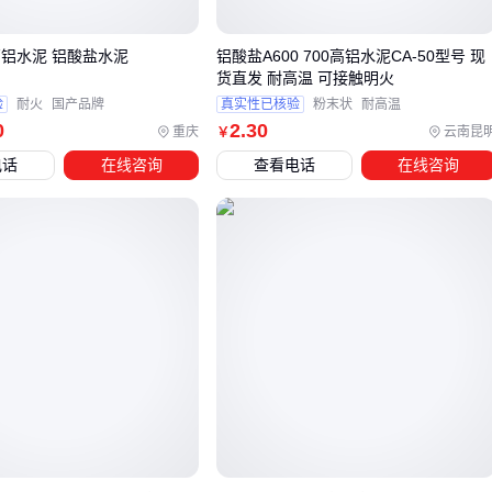
隔热层
：
陶瓷纤维毯
铺设在钢壳内侧，减少热量向炉体传
高铝水泥 铝酸盐水泥
铝酸盐A600 700高铝水泥CA-50型号 现
导
货直发 耐高温 可接触明火
密封层
：
高温胶粘剂
填补砖缝，防止有害气体渗透
验
耐火
国产品牌
真实性已核验
粉末状
耐高温
缓冲层
：添加
耐火骨料
调节热膨胀系数，缓解应力集中
0
2
.30
重庆
云南昆
￥
电话
在线咨询
查看电话
在线咨询
五、耐火水泥施工中最容易忽略的3个细节
养护时间
：至少需要72小时自然干燥，用热风强行烘干会导
致表面龟裂
水质控制
：拌和用水必须纯净，氯离子含量过高会破坏水泥
水化过程
接缝处理
：砖缝要用
水玻璃高温胶
做柔性密封，刚性连接
会限制热膨胀
记住：耐火内衬是系统工程，材料选对只是第一步，施工质量
同样决定最终寿命。