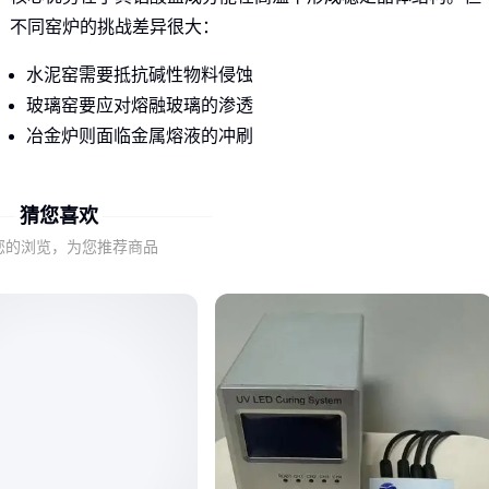
不同窑炉的挑战差异很大：
水泥窑需要抵抗碱性物料侵蚀
玻璃窑要应对熔融玻璃的渗透
冶金炉则面临金属熔液的冲刷
其中
高铝耐火水泥
因氧化铝含量高（通常超过50%），特别
猜您喜欢
适合温度超过1300℃的窑炉关键部位。而普通硅酸盐水泥在
800℃以上就会开始分解，这正是窑炉频繁检修的常见原因。
您的浏览，为您推荐商品
二、耐火水泥性能不达标会带来哪些隐患？
最直接的后果是热面层剥落，这往往源于三个隐性缺陷：
高温体积稳定性差，反复热胀冷缩导致开裂
抗渣侵蚀能力不足，被熔融物渗透形成结构弱点
热震稳定性弱，急冷急热时产生网状裂纹