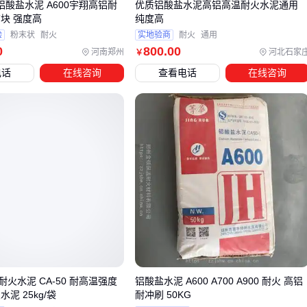
从
耐火水泥
选型到配套材料，关键是根据窑炉的实际工况做
5 铝酸盐水泥 A600宇翔高铝耐
优质铝酸盐水泥高铝高温耐火水泥通用
块 强度高
纯度高
组合匹配。温度、腐蚀性和热震频率这三个维度，比单纯比较
验
粉末状
耐火
实地验商
耐火
通用
价格更能帮你做出明智选择。
0
800
.00
河南郑州
河北石家
￥
电话
在线咨询
查看电话
在线咨询
火水泥 CA-50 耐高温强度
铝酸盐水泥 A600 A700 A900 耐火 高铝
泥 25kg/袋
耐冲刷 50KG