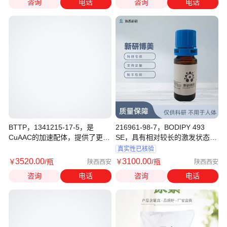
咨询
电话
咨询
电话
BTTP，1341215-17-5，是
216961-98-7，BODIPY 493
CuAAC的加速配体，提供了更大
SE，具有相对较长的激发状态寿
的速率增强
命
真实性已核验
3520
.00
3100
.00
￥
/瓶
￥
/瓶
陕西西安
陕西西安
咨询
电话
咨询
电话