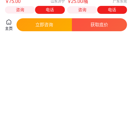
75
.00
25
.00
￥
￥
/桶
山东济宁
广东东莞
咨询
电话
咨询
电话
立即咨询
获取底价
主页
尿素 农业用尿素含氮高于46大中
非进口尿素颗粒 氮肥 华山品牌
颗粒尿素 尿素厂家供应
总氮含量≥46 水分≤99 工业农业
用
真实性已核验
1660
.00
2
.20
￥
/袋
￥
/千克
山东济宁
广东广州
咨询
电话
咨询
电话