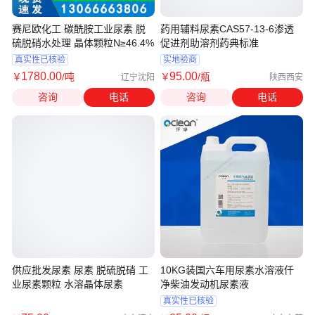
赛尼欧化工 碳酰胺工业尿素 脱
药用辅料尿素CAS57-13-6渗透
硫脱硝水处理 晶体颗粒N≥46.4%
促进剂助溶剂药典标准
真实性已核验
实地验商
1780
.00
95
.00
￥
/吨
￥
/瓶
辽宁沈阳
陕西西安
咨询
电话
咨询
电话
供应批发尿素 尿素 脱硫脱硝 工
10KG装国六车用尿素水溶液仟
业尿素颗粒 水溶晶体尿素
净柴油发动机尿素液
真实性已核验