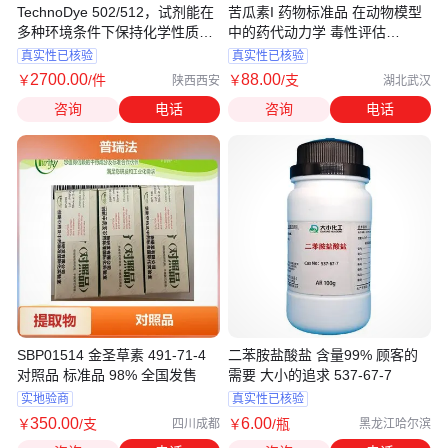
TechnoDye 502/512，试剂能在
苦瓜素I 药物标准品 在动物模型
多种环境条件下保持化学性质的
中的药代动力学 毒性评估
稳定性
91590-76-0
真实性已核验
真实性已核验
2700
.00
88
.00
￥
/件
￥
/支
陕西西安
湖北武汉
咨询
电话
咨询
电话
SBP01514 金圣草素 491-71-4
二苯胺盐酸盐 含量99% 顾客的
对照品 标准品 98% 全国发售
需要 大小的追求 537-67-7
实地验商
真实性已核验
350
.00
6
.00
￥
/支
￥
/瓶
四川成都
黑龙江哈尔滨