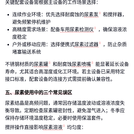
关键配套设备需根据主设备的工作场景选择：
连续作业环境：优先选择耐腐蚀的
尿素泵
和搅拌器，
避免频繁停机维护
高精度需求场景：配备
车用尿素检测仪
，确保溶液浓
度稳定
户外或移动应用：选择便携式
尿素过滤器
，防止杂质
堵塞输送系统
不锈钢材质的
尿素罐
和耐腐蚀
尿素喷嘴
能显著延长设备
寿命，尤其适合高湿度或化工环境。若主设备已采用特定
接口标准，配套设备的连接方式需提前确认兼容性。
五、尿素使用中的三个常见误区
尿素结晶是高频问题，通常因存储温度波动或溶液浓度失
衡导致。定期检查尿素罐密封性，避免湿气进入；冬季应
保持存储环境温度稳定，必要时使用保温套件。
搅拌操作直接影响
尿素溶液
均匀度：