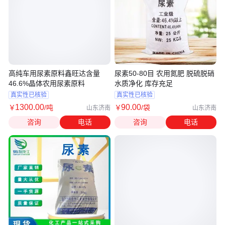
高纯车用尿素原料鑫旺达含量
尿素50-80目 农用氮肥 脱硫脱硝
46.6%晶体农用尿素原料
水质净化 库存充足
真实性已核验
真实性已核验
1300
.00
90
.00
￥
/吨
￥
/袋
山东济南
山东济南
咨询
电话
咨询
电话