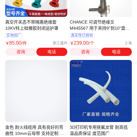
真空开关态不带隔离绝缘套
CHANCE 可调节绝缘叉
10KV柱上硅橡胶封闭运护罩
M445567 用于夹持9"到10"盘闭
路绝缘子
实地验厂
真实性已核验
85
.00
239
.00
￥
/件
￥
/个
浙江温州
上海
咨询
电话
咨询
电话
金色 耐火线缆用 具有良好的弯
3D打印机专用铁氟龙管 耐高低
曲性 10mm云母带 支持定制 泰
温品质保证 度范围广