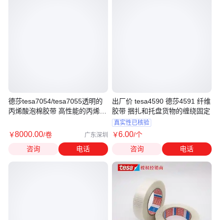
德莎tesa7054/tesa7055透明的
出厂价 tesa4590 德莎4591 纤维
丙烯酸泡棉胶带 高性能的丙烯酸
胶带 捆扎和托盘货物的缠绕固定
胶
真实性已核验
8000
.00
6
.00
￥
/卷
￥
/个
广东深圳
咨询
电话
咨询
电话