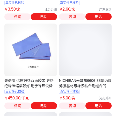
方
真实性已核验
真实性已核验
3
.50
2
.60
￥
/米
￥
/米
江苏苏州
广东深圳
咨询
电话
咨询
电话
先进院 优质散热双面胶带 导热
NICHIBAN米其邦6606-38聚丙烯
绝缘压缩柔软好 用于导热设备
薄膜基材与橡胶粘合剂组合的胶
带
真实性已核验
真实性已核验
450
.00
5
.00
￥
/千克
￥
/卷
河南郑州
咨询
电话
咨询
电话