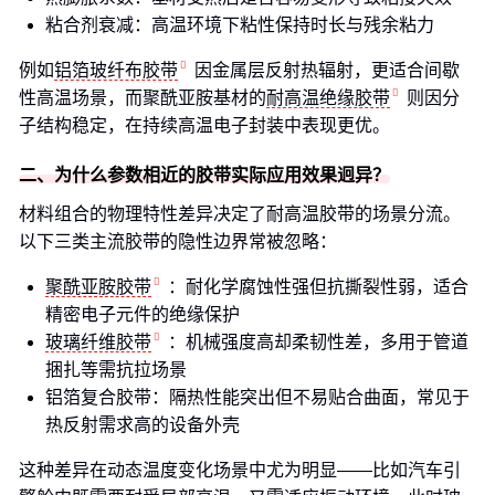
粘合剂衰减：高温环境下粘性保持时长与残余粘力
例如
铝箔玻纤布胶带
因金属层反射热辐射，更适合间歇
性高温场景，而聚酰亚胺基材的
耐高温绝缘胶带
则因分
子结构稳定，在持续高温电子封装中表现更优。
二、为什么参数相近的胶带实际应用效果迥异？
材料组合的物理特性差异决定了耐高温胶带的场景分流。
以下三类主流胶带的隐性边界常被忽略：
聚酰亚胺胶带
：耐化学腐蚀性强但抗撕裂性弱，适合
精密电子元件的绝缘保护
玻璃纤维胶带
：机械强度高却柔韧性差，多用于管道
捆扎等需抗拉场景
铝箔复合胶带：隔热性能突出但不易贴合曲面，常见于
热反射需求高的设备外壳
这种差异在动态温度变化场景中尤为明显——比如汽车引