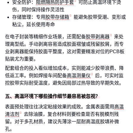
安全防护：
阻燃隔热防护手套
可防止高温环境下烫
伤，同时保持操作灵活性
存储管理：专用
胶带存储箱
能避免胶带受潮、变形或
粘尘，延长使用寿命
在电子封装等精细作业场景，还需配备
胶带剥离器
来处
理离型纸。手动剥离容易造成胶面褶皱或残留胶屑，而专
业剥离器能保持胶面平整度，这对需要精准对位的PCB板
贴装尤为重要。
配套组合的投入看似增加成本，实则能减少胶带浪费、降
低返工率。例如焊接车间配备
高温测量仪
后，可实时监
控胶带实际耐受温度，避免因局部过热导致的早期失效。
五、高温环境下哪些操作细节最容易被忽视？
表面预处理往往决定粘接效果的成败。金属表面需用
高温
清洁剂
去除油膜，复合材料则要检查是否有脱模剂残
留。对于多孔材质，建议先薄涂一层耐高温底胶填补微
孔。