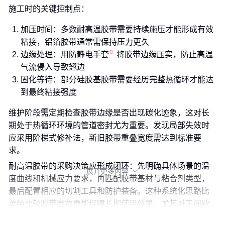
施工时的关键控制点：
加压时间：多数耐高温胶带需要持续施压才能形成有效
粘接，铝箔胶带通常需保持压力更久
边缘处理：用
防静电手套
将胶带边缘压实，防止高温
气流侵入导致翘边
固化等待：部分硅胶基胶带需要经历完整热循环才能达
到最终粘接强度
维护阶段需定期检查胶带边缘是否出现碳化迹象，这对长
期处于热循环环境的管道密封尤为重要。发现局部失效时
应采用阶梯式修补法，新旧胶带重叠宽度需达到标准要
求。
耐高温胶带的采购决策应形成闭环：先明确具体场景的温
展开更多内容

度曲线和机械应力要求，再匹配胶带基材与粘合剂类型，
最后配置相应的切割工具和防护装备。这种系统化思路比
单纯比较胶带参数更能保障长期使用效果，尤其对于间歇
性高温与持续高温并存的复杂工况。