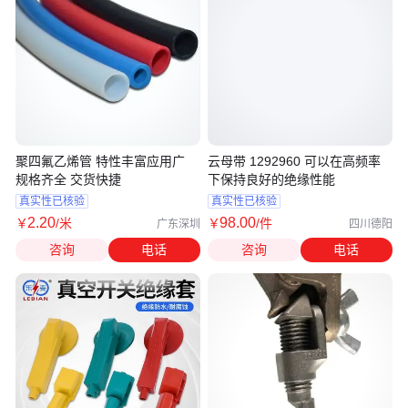
聚四氟乙烯管 特性丰富应用广
云母带 1292960 可以在高频率
规格齐全 交货快捷
下保持良好的绝缘性能
真实性已核验
真实性已核验
2
.20
98
.00
￥
/米
￥
/件
广东深圳
四川德阳
咨询
电话
咨询
电话