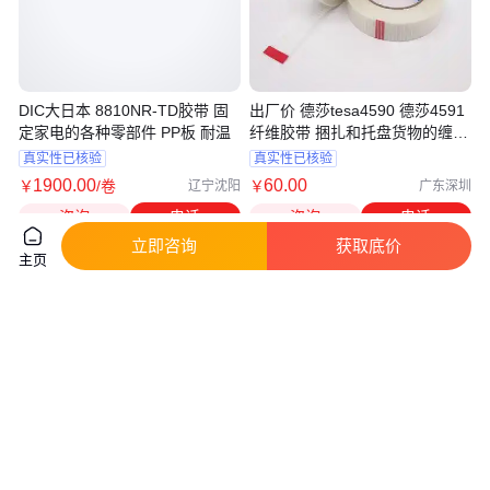
DIC大日本 8810NR-TD胶带 固
出厂价 德莎tesa4590 德莎4591
定家电的各种零部件 PP板 耐温
纤维胶带 捆扎和托盘货物的缠绕
固定
真实性已核验
真实性已核验
1900
.00
60
.00
￥
/卷
￥
辽宁沈阳
广东深圳
咨询
电话
咨询
电话
立即咨询
获取底价
主页
DIC大日本 UL94VTM-0胶带 耐
DIC大日本 胶带 冲孔金属铭牌