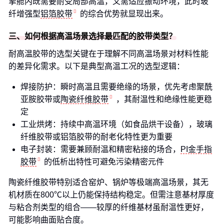
擎舱内既需要耐受局部高温，又需适应振动环境，此时玻
纤增强型
铝箔胶带
的综合优势就显现出来。
三、如何根据高温场景选择最匹配的胶带类型？
耐高温胶带的选型关键在于理解不同高温场景对材料性能
的差异化需求。以下是典型高温工况的选型逻辑：
焊接防护：瞬时高温且需要绝缘的场景，优先考虑聚酰
亚胺胶带或
陶瓷纤维胶带
，其耐温性和绝缘性能更稳
定
工业烘烤：持续中高温环境（如食品烘干设备），玻璃
纤维胶带或铝箔胶带的耐老化特性更为重要
电子封装：需要兼顾耐温和精密粘接的场合，
PI金手指
胶带
的低析出特性可避免污染精密元件
陶瓷纤维胶带特别适合窑炉、锅炉等极端高温场景，其无
机材质在800℃以上仍能保持结构稳定。但需注意基材厚度
与粘合剂类型的组合——较厚的纤维基材虽耐温性更好，
可能影响曲面贴合度。