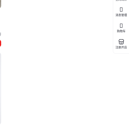
方
消息管理
购物车
博
注册开店