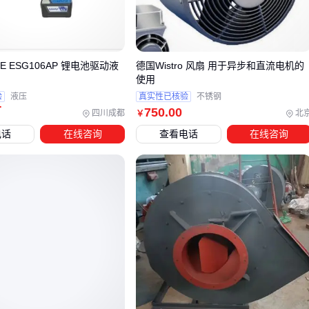
动态平衡精度影响振动和噪音水平
采购时需特别关注厂家提供的性能曲线图，而非仅比较标称风
量风压。
E ESG106AP 锂电池驱动液
德国Wistro 风扇 用于异步和直流电机的
使用
三、如何根据实际需求选择SWF-1-7#风机？
验
液压
真实性已核验
不锈钢
万
750
.00
选择SWF-1-7#风机时，首先要明确使用场景和核心需求。不
四川成都
北
￥
应用环境下，风机的性能参数和适配性会有显著差异。例如，
电话
在线咨询
查看电话
在线咨询
高温环境下的冷却需求与普通通风需求对风机的耐温性和风量
要求完全不同。
关键判断点包括：
环境温度：高温场景需选择耐温性能更强的型号
风量需求：根据空间大小和换气频率计算所需风量
噪音限制：对噪音敏感区域要选择低噪音设计
安装空间：受限空间需要考虑风机的尺寸和安装方式