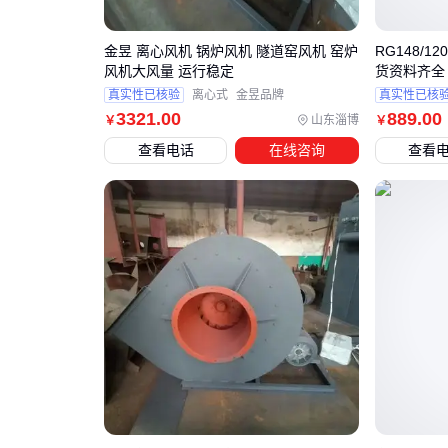
金昱 离心风机 锅炉风机 隧道窑风机 窑炉
RG148/12
风机大风量 运行稳定
货资料齐全
真实性已核验
离心式
金昱品牌
真实性已核
3321
.00
889
.00
山东淄博
￥
￥
查看电话
在线咨询
查看