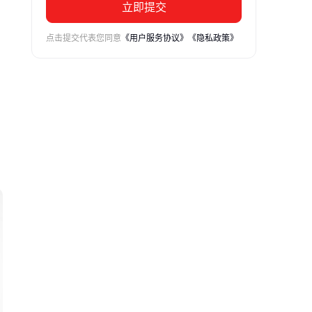
立即提交
点击提交代表您同意
《用户服务协议》
《隐私政策》