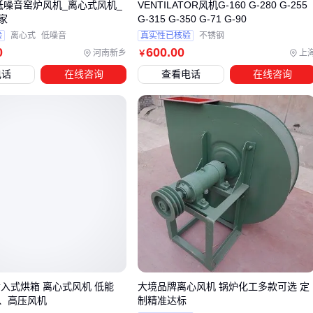
低噪音窑炉风机_离心式风机_
VENTILATOR风机G-160 G-280 G-255
接管道振动传递噪音，以及电机过载保护缺失引发的故障停
家
G-315 G-350 G-71 G-90
机。
验
离心式
低噪音
真实性已核验
不锈钢
0
600
.00
核心配套可分为三类：
河南新乡
上
￥
电话
在线咨询
查看电话
在线咨询
防护类：
风机防护罩
能防止异物进入损坏叶轮，不锈钢材
质适合户外腐蚀环境，玻璃钢罩则更轻便耐温
连接类：
硅钛布通风软连接
可吸收振动，法兰式连接件确
保密封性
控制类：
防爆风机
控制箱应对易燃场景，软启动器能平缓
电机启动电流
特别提醒：化工车间需优先匹配防爆等级，食品医药行业则要
关注
风机过滤网
的微生物阻隔效率。配套方案应根据主机的
运行时长和环境腐蚀程度做针对性组合。
插入式烘箱 离心式风机 低能
大境品牌离心风机 锅炉化工多款可选 定
五、为什么同样的SWF-1-7#风机使用寿命差异明显？
、高压风机
制精准达标