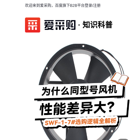
欢迎来到爱采购，百度旗下B2B平台
登录/注册
知识科普