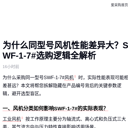
爱采购首页
为什么同型号风机性能差异大？
WF-1-7#选购逻辑全解析
16小时前
为什么采购同一型号SWF-1-7#
风机
时，实际性能表现可能
差甚远？本文将帮您拆解隐藏在产品编号背后的关键参数逻
辑，避开选型盲区。
一、风机分类如何影响SWF-1-7#的实际表现？
工业风机
按工作原理主要分为轴流式、离心式和负压式三大
类，其气流方向与压力特性直接影响适用场景。