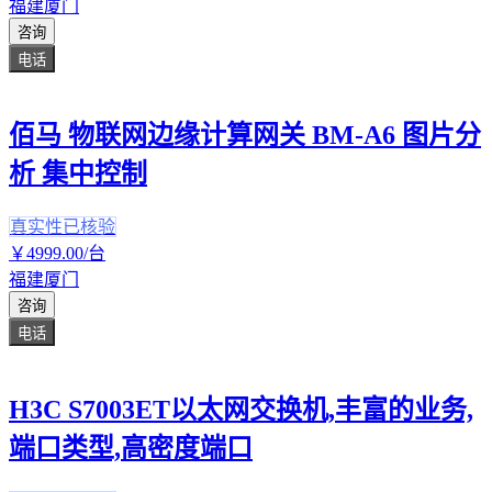
福建厦门
咨询
电话
佰马 物联网边缘计算网关 BM-A6 图片分
析 集中控制
真实性已核验
￥
4999
.00
/台
福建厦门
咨询
电话
H3C S7003ET以太网交换机,丰富的业务,
端口类型,高密度端口