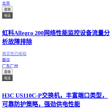
北京
咨询
电话
虹科Allegro 200网络性能监控设备流量分
析故障排除
真实性已核验
面议
广东广州
咨询
电话
H3C US110C-P交换机，丰富端口类型，
可靠防护策略，强劲供电性能