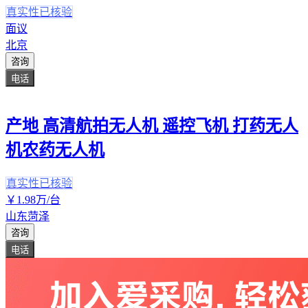
真实性已核验
面议
北京
咨询
电话
产地 高清航拍无人机 遥控飞机 打药无人
机农药无人机
真实性已核验
￥
1
.98
万
/台
山东菏泽
咨询
电话