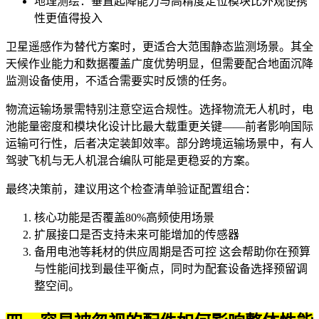
地理测绘：垂直起降能力与高精度定位模块比外观便携
性更值得投入
卫星遥感
作为替代方案时，更适合大范围静态监测场景。其全
天候作业能力和数据覆盖广度优势明显，但需要配合
地面沉降
监测设备
使用，不适合需要实时反馈的任务。
物流运输场景需特别注意空运合规性。选择
物流无人机
时，电
池能量密度和模块化设计比最大载重更关键——前者影响国际
运输可行性，后者决定装卸效率。部分跨境运输场景中，
有人
驾驶飞机
与无人机混合编队可能是更稳妥的方案。
最终决策前，建议用这个检查清单验证配置组合：
核心功能是否覆盖80%高频使用场景
扩展接口是否支持未来可能增加的传感器
备用电池等耗材的供应周期是否可控 这会帮助你在预算
与性能间找到最佳平衡点，同时为配套设备选择预留调
整空间。