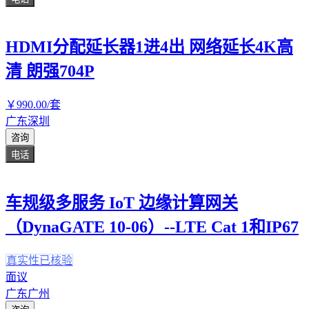
HDMI分配延长器1进4出 网络延长4K高
清 朗强704P
￥
990
.00
/套
广东深圳
咨询
电话
车规级多服务 IoT 边缘计算网关
（DynaGATE 10-06）--LTE Cat 1和IP67
真实性已核验
面议
广东广州