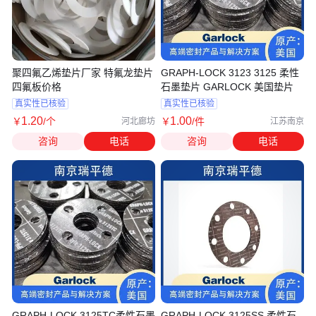
聚四氟乙烯垫片厂家 特氟龙垫片
GRAPH-LOCK 3123 3125 柔性
四氟板价格
石墨垫片 GARLOCK 美国垫片
真实性已核验
真实性已核验
1
.20
1
.00
￥
/个
￥
/件
河北廊坊
江苏南京
咨询
电话
咨询
电话
GRAPH-LOCK 3125TC柔性石墨
GRAPH-LOCK 3125SS 柔性石