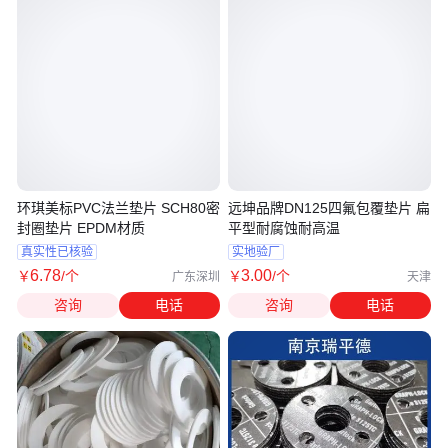
环琪美标PVC法兰垫片 SCH80密
远坤品牌DN125四氟包覆垫片 扁
封圈垫片 EPDM材质
平型耐腐蚀耐高温
真实性已核验
实地验厂
6
.78
3
.00
￥
/个
￥
/个
广东深圳
天津
咨询
电话
咨询
电话