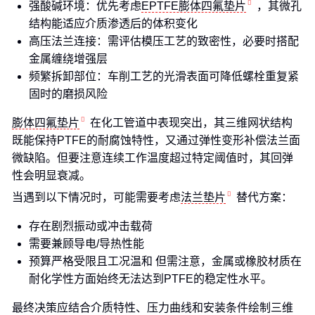
强酸碱环境：优先考虑
EPTFE膨体四氟垫片
，其微孔
结构能适应介质渗透后的体积变化
高压法兰连接：需评估模压工艺的致密性，必要时搭配
金属缠绕增强层
频繁拆卸部位：车削工艺的光滑表面可降低螺栓重复紧
固时的磨损风险
膨体四氟垫片
在化工管道中表现突出，其三维网状结构
既能保持PTFE的耐腐蚀特性，又通过弹性变形补偿法兰面
微缺陷。但要注意连续工作温度超过特定阈值时，其回弹
性会明显衰减。
当遇到以下情况时，可能需要考虑
法兰垫片
替代方案：
存在剧烈振动或冲击载荷
需要兼顾导电/导热性能
预算严格受限且工况温和 但需注意，金属或橡胶材质在
耐化学性方面始终无法达到PTFE的稳定性水平。
最终决策应结合介质特性、压力曲线和安装条件绘制三维