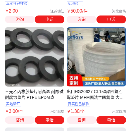
真实性已核验
实地验厂
2
.00
50
.00
￥
￥
/件
江苏镇江
河北廊坊
咨询
电话
咨询
电话
三元乙丙橡胶垫片耐高温 耐酸碱
出口HG20627 CL150聚四氟乙
耐腐蚀垫片 PTFE EPDM垫
烯垫片 MFM面法兰四氟垫 大量
现货
实地验厂
真实性已核验
3
.00
1
.30
￥
/个
￥
/个
河北廊坊
河北廊坊
咨询
电话
咨询
电话