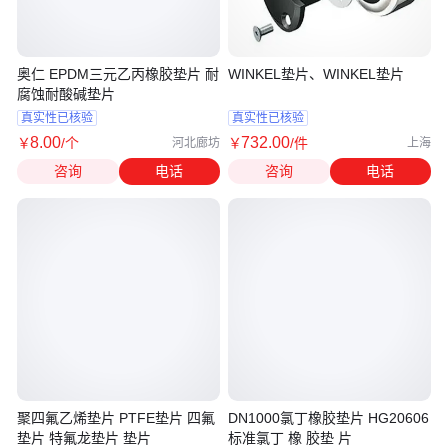
奥仁 EPDM三元乙丙橡胶垫片 耐
WINKEL垫片、WINKEL垫片
腐蚀耐酸碱垫片
真实性已核验
真实性已核验
8
.00
732
.00
￥
/个
￥
/件
河北廊坊
上海
咨询
电话
咨询
电话
聚四氟乙烯垫片 PTFE垫片 四氟
DN1000氯丁橡胶垫片 HG20606
垫片 特氟龙垫片 垫片
标准氯丁 橡 胶垫 片