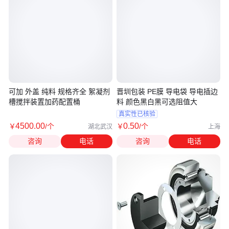
可加 外盖 纯料 规格齐全 絮凝剂
晋圳包装 PE膜 导电袋 导电插边
槽搅拌装置加药配置桶
料 颜色黑白黑可选阻值大
真实性已核验
4500
.00
0
.50
￥
/个
￥
/个
湖北武汉
上海
咨询
电话
咨询
电话