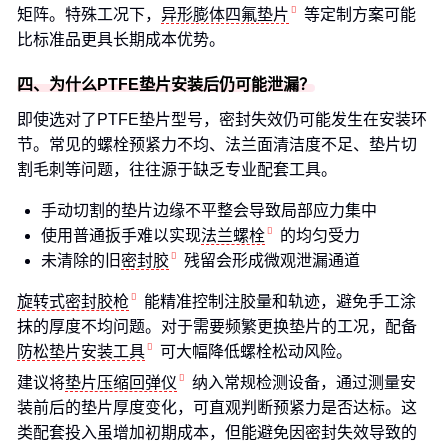
矩阵。特殊工况下，
异形膨体四氟垫片
等定制方案可能
比标准品更具长期成本优势。
四、为什么PTFE垫片安装后仍可能泄漏？
即使选对了PTFE垫片型号，密封失效仍可能发生在安装环
节。常见的螺栓预紧力不均、法兰面清洁度不足、垫片切
割毛刺等问题，往往源于缺乏专业配套工具。
手动切割的垫片边缘不平整会导致局部应力集中
使用普通扳手难以实现
法兰螺栓
的均匀受力
未清除的旧
密封胶
残留会形成微观泄漏通道
旋转式密封胶枪
能精准控制注胶量和轨迹，避免手工涂
抹的厚度不均问题。对于需要频繁更换垫片的工况，配备
防松垫片安装工具
可大幅降低螺栓松动风险。
建议将
垫片压缩回弹仪
纳入常规检测设备，通过测量安
装前后的垫片厚度变化，可直观判断预紧力是否达标。这
类配套投入虽增加初期成本，但能避免因密封失效导致的