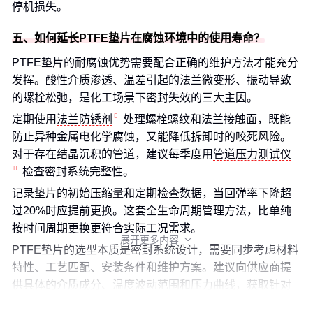
停机损失。
五、如何延长PTFE垫片在腐蚀环境中的使用寿命？
PTFE垫片的耐腐蚀优势需要配合正确的维护方法才能充分
发挥。酸性介质渗透、温差引起的法兰微变形、振动导致
的螺栓松弛，是化工场景下密封失效的三大主因。
定期使用
法兰防锈剂
处理螺栓螺纹和法兰接触面，既能
防止异种金属电化学腐蚀，又能降低拆卸时的咬死风险。
对于存在结晶沉积的管道，建议每季度用
管道压力测试仪
检查密封系统完整性。
记录垫片的初始压缩量和定期检查数据，当回弹率下降超
过20%时应提前更换。这套全生命周期管理方法，比单纯
按时间周期更换更符合实际工况需求。
展开更多内容

PTFE垫片的选型本质是密封系统设计，需要同步考虑材料
特性、工艺匹配、安装条件和维护方案。建议向供应商提
供具体的介质成分、温度波动范围和压力曲线，获取针对
性技术方案而非通用产品推荐。