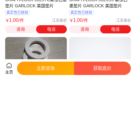
垫片 GARLOCK 美国垫片
墨垫片 GARLOCK 美国垫片
真实性已核验
真实性已核验
1
.00
1
.00
￥
/件
￥
/件
江苏南京
江苏南京
咨询
电话
咨询
电话
立即咨询
获取底价
主页
奥仁 四氟垫 聚四氟乙烯垫片 膨
奥仁 定做EPDM垫片 耐酸碱性能
体聚四氟乙烯垫片 生产厂家
优越三元乙丙橡胶垫片 厂家
真实性已核验
真实性已核验
18
.00
5
.00
￥
/个
￥
/个
河北廊坊
河北廊坊
咨询
电话
咨询
电话