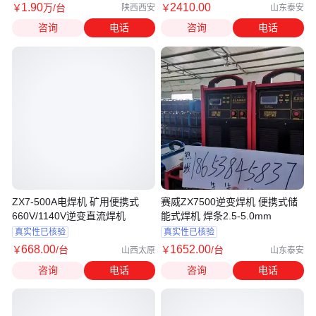
1
.90
2410
.00
￥
万
/台
￥
陕西西安
山东泰安
咨询
电话
咨询
电话
ZX7-500A电焊机 矿用便携式
赛威ZX7500逆变焊机 便携式储
660V/1140V逆变直流焊机
能式焊机 焊条2.5-5.0mm
真实性已核验
真实性已核验
668
.00
1652
.00
￥
/台
￥
/台
山西太原
山东泰安
咨询
电话
咨询
电话