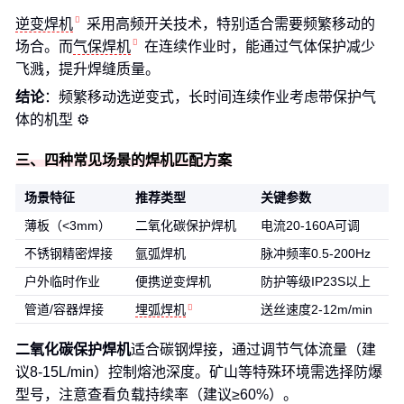
逆变焊机
采用高频开关技术，特别适合需要频繁移动的
场合。而
气保焊机
在连续作业时，能通过气体保护减少
飞溅，提升焊缝质量。
结论
：频繁移动选逆变式，长时间连续作业考虑带保护气
体的机型 ⚙️
三、四种常见场景的焊机匹配方案
场景特征
推荐类型
关键参数
薄板（<3mm）
二氧化碳保护焊机
电流20-160A可调
不锈钢精密焊接
氩弧焊机
脉冲频率0.5-200Hz
户外临时作业
便携逆变焊机
防护等级IP23S以上
管道/容器焊接
埋弧焊机
送丝速度2-12m/min
二氧化碳保护焊机
适合碳钢焊接，通过调节气体流量（建
议8-15L/min）控制熔池深度。矿山等特殊环境需选择防爆
型号，注意查看负载持续率（建议≥60%）。