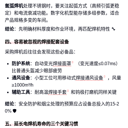
氩弧焊机
处理不锈钢时，要关注起弧方式（高频引弧更稳
定）和电流衰减功能。数字化机型能存储多组参数，适合
产品规格多变的车间。
结论
：先明确材料厚度和作业环境，再匹配焊机特性 🔧
四、容易被忽视的焊接配套设备
采购焊机后往往会发现这些必备品：
防护系统
：自动变光
焊接面罩
（变光速度≤0.07ms）
比普通头盔减少眼部疲劳
通风设备
：小型工位可用移动式
焊接通风设备
，风量
≥1000m³/h
辅助工具
：耐高温
焊接手套
和钨极打磨机同样关键
结论
：安全防护和烟尘处理的预算应占设备总投入的15-2
0% 🛡️
五、延长电焊机寿命的三个关键习惯