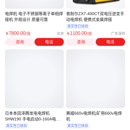
电焊机 电子不锈钢等离子单相焊
普耐尔ZX7-400CT双电压逆变手
接机 外观设计 质量可靠
动电焊机 便携式金属焊接
真实性已核验
7800
.00
1100
.00
￥
/台
￥
/台
北京
广东深圳
咨询
电话
咨询
电话
日本本田泽腾发电电焊机
赛威660v电焊机|矿用660v电焊
SHW190 手电启动0-160A电流
机
调节
真实性已核验
真实性已核验