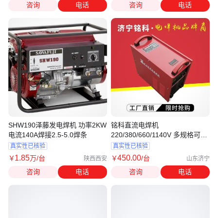
咨询
电话
咨询
电话
SHW190泽藤发电焊机 功率2KW
铭科直流电焊机
电流140A焊接2.5-5.0焊条
220/380/660/1140V 多规格可选
IGBT逆变技术
真实性已核验
真实性已核验
1
.85
450
.00
￥
万
/台
￥
/台
陕西西安
山东济宁
咨询
电话
咨询
电话