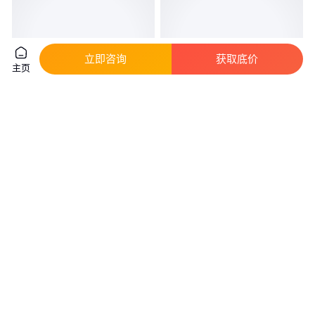
立即咨询
获取底价
主页
赛威ZX7500便携式电焊机 拉弧
铭科直流焊机660/1140V手提式
式直流焊接工具 焊条2.5-5.0mm
弧焊多功能焊接设备
真实性已核验
真实性已核验
2600
.00
450
.00
￥
/台
￥
/台
山东泰安
山东济宁
咨询
电话
咨询
电话