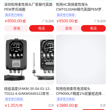
深圳知用柔性探头厂家替代英国
知用AC高频柔性探头
PEM罗氏线圈
CWT0120AM替代英国PEM罗氏
线圈
真实性已核验
真实性已核验
8500
.00
8500
.00
￥
/套
￥
/套
广东深圳
广东深圳
咨询
电话
咨询
电话
绕组温度计AKM-35-04-01-12-
知用低频柔性电流探头
TD111-6.0/AKM3440112库号
CP9000LF精度1%双量程选择可
D234571
匹配任何示波器
真实性已核验
真实性已核验
1
.35
3980
.00
￥
万
/件
￥
/套
北京
北京