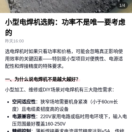
1/4
小型电焊机选购：功率不是唯一要考虑
的
昨天16:00
选电焊机时如果只看功率和价格，可能会忽略真正影响使
用效率的关键因素——特别是小型项目对便携性、电源适
配性和焊接精度的特殊要求。
一、为什么说电焊机不是越大越好？
小型加工、维修或DIY场景对电焊机有三大隐性需求：
空间适应性
：狭窄场地需要机身紧凑（小于60cm长
度）且电缆柔韧度高的设备
电源兼容性
：220V家用电路或临时用电环境下，输入电
压范围最好覆盖160-250V
精细控制
：薄板焊接要求电流调节精度达到±5A，传统