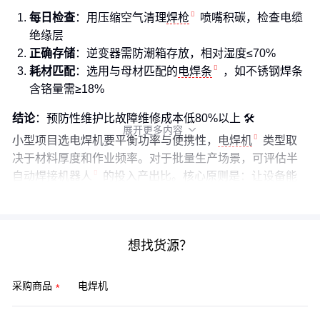
每日检查
：用压缩空气清理
焊枪
喷嘴积碳，检查电缆
绝缘层
正确存储
：逆变器需防潮箱存放，相对湿度≤70%
耗材匹配
：选用与母材匹配的
电焊条
，如不锈钢焊条
含铬量需≥18%
结论
：预防性维护比故障维修成本低80%以上 🛠️
展开更多内容

小型项目选电焊机要平衡功率与便携性，
电焊机
类型取
决于材料厚度和作业频率。对于批量生产场景，可评估半
自动
焊接机器人
的投入产出比。核心原则是：让设备能
力略高于当前需求，为后续扩展留出余量。
想找货源？
采购商品