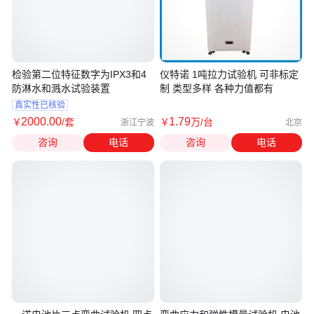
检验第二位特征数字为IPX3和4
仪特诺 1吨拉力试验机 可非标定
防淋水和溅水试验装置
制 类型多样 各种力值都有
真实性已核验
2000
.00
1
.79
￥
/套
￥
万
/台
浙江宁波
北京
咨询
电话
咨询
电话