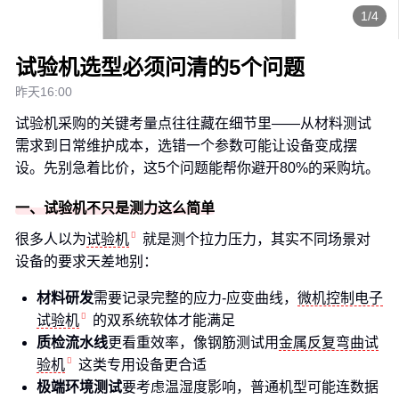
1/4
试验机选型必须问清的5个问题
昨天16:00
试验机采购的关键考量点往往藏在细节里——从材料测试
需求到日常维护成本，选错一个参数可能让设备变成摆
设。先别急着比价，这5个问题能帮你避开80%的采购坑。
一、试验机不只是测力这么简单
很多人以为
试验机
就是测个拉力压力，其实不同场景对
设备的要求天差地别：
材料研发
需要记录完整的应力-应变曲线，
微机控制电子
试验机
的双系统软体才能满足
质检流水线
更看重效率，像钢筋测试用
金属反复弯曲试
验机
这类专用设备更合适
极端环境测试
要考虑温湿度影响，普通机型可能连数据