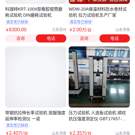
科瑞特KRT-1004型橡胶辊筒磨
WDW-20A保温材料防水卷材试
耗试验机 DIN磨耗试验机
验机 拉力试验机生产厂家
真实性已核验
真实性已核验
6300
.00
2
.00
￥
￥
万
/台
江苏苏州
山东济南
咨询
电话
咨询
电话
带钢抗拉伸长率试验机 屈服强度
压力试验机 人造板试验机 顺纹
延伸率检测仪 一诺
抗压强度测定仪 GBT17657-
2013
真实性已核验
2
.40
2
.35
￥
万
/台
￥
万
/台
山东济南
山东济南