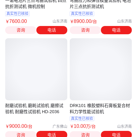
一诺电池片三点弯曲试验机 四点
弯曲应力和弹性模量试验机 电池
抗折测试机 微机控制
片三点抗折测试机
真实性已核验
真实性已核验
7600
.00
8900
.00
￥
￥
/台
山东济南
山东济南
咨询
电话
咨询
电话
耐磨试验机 磨耗试验机 磨擦试
DRK101 橡胶塑料石膏板复合材
验机 耐磨性试验机 HD-2036
料力学性能试验机
真实性已核验
9000
.00
10
.00
￥
/台
￥
万
/台
广东佛山
山东济南
咨询
电话
咨询
电话