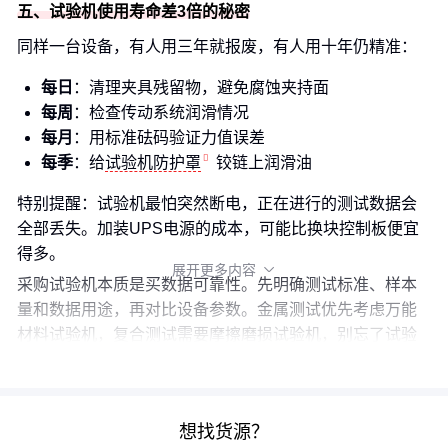
五、试验机使用寿命差3倍的秘密
同样一台设备，有人用三年就报废，有人用十年仍精准：
每日
：清理夹具残留物，避免腐蚀夹持面
每周
：检查传动系统润滑情况
每月
：用标准砝码验证力值误差
每季
：给
试验机防护罩
铰链上润滑油
特别提醒：试验机最怕突然断电，正在进行的测试数据会
全部丢失。加装UPS电源的成本，可能比换块控制板便宜
得多。
展开更多内容

采购试验机本质是买数据可靠性。先明确测试标准、样本
量和数据用途，再对比设备参数。金属测试优先考虑万能
材料试验机，复合测试需要摩擦磨损试验机，别忘了
试验
机软件
的兼容性同样重要。
想找货源？