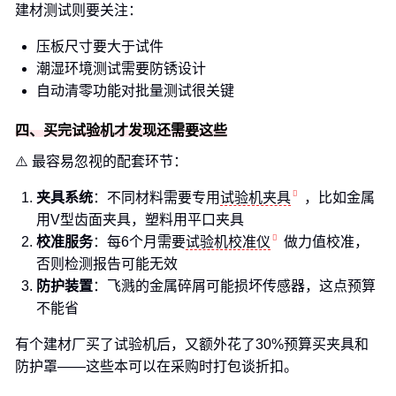
建材测试则要关注：
压板尺寸要大于试件
潮湿环境测试需要防锈设计
自动清零功能对批量测试很关键
四、买完试验机才发现还需要这些
⚠️ 最容易忽视的配套环节：
夹具系统
：不同材料需要专用
试验机夹具
，比如金属
用V型齿面夹具，塑料用平口夹具
校准服务
：每6个月需要
试验机校准仪
做力值校准，
否则检测报告可能无效
防护装置
：飞溅的金属碎屑可能损坏传感器，这点预算
不能省
有个建材厂买了试验机后，又额外花了30%预算买夹具和
防护罩——这些本可以在采购时打包谈折扣。