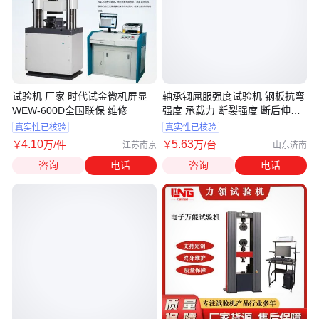
试验机 厂家 时代试金微机屏显
轴承钢屈服强度试验机 钢板抗弯
WEW-600D全国联保 维修
强度 承载力 断裂强度 断后伸长
率
真实性已核验
真实性已核验
4
.10
5
.63
￥
万
/件
￥
万
/台
江苏南京
山东济南
咨询
电话
咨询
电话