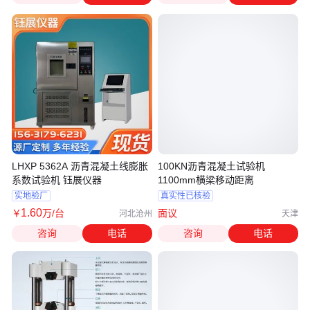
LHXP 5362A 沥青混凝土线膨胀
100KN沥青混凝土试验机
系数试验机 钰展仪器
1100mm横梁移动距离
实地验厂
真实性已核验
1
.60
￥
万
/台
面议
河北沧州
天津
咨询
电话
咨询
电话