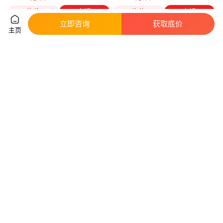
咨询
电话
咨询
电话
立即咨询
获取底价
主页
方圆液晶数显式人造板试验机
剪切力试验机 抗弯强度试验机
100KN抗压强度试验机
压缩试验机
真实性已核验
真实性已核验
5000
.00
3
.29
￥
/台
￥
万
山东济南
江苏苏州
咨询
电话
咨询
电话