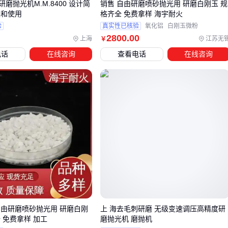
N研磨抛光机M.M.8400 设计简
销售 自由研磨喷砂抛光用 研磨白刚玉 规
90%的顶尖失效不是自身磨损，而是被钝化砂轮"啃"坏的：
装和使用
格齐全 免费拿样 海宇耐火
验
真实性已核验
氧化铝
白刚玉微粉
未及时修整的砂轮会强行刮擦顶尖锥面
2800
.00
上海
江苏无
￥
金刚石
砂轮修整器
每周至少使用1次，保持修整笔锋利度
电话
在线咨询
查看电话
在线咨询
光学对焦式修整器能精准控制修整量，避免过度切削顶尖基
体
⚠️ 别等看到火花发红才修整——那时顶尖锥面已经拉伤了。
选顶尖就像选搭档，既要本身素质过硬（
硬质合金顶尖
），
还得会配合（
顶尖套筒
），更要长期维护得当（
砂轮修整器
）。先明确你的转速、载荷和精度要求，剩下的就是匹配工
艺链上最弱的那一环。
自由研磨喷砂抛光用 研磨白刚
上 海去毛刺研磨 无级变速调压高精度研
 免费拿样 加工
磨抛光机 磨抛机