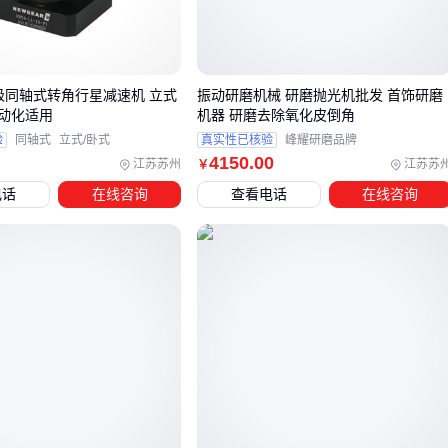
径向偏移
普通45号钢顶尖在连续使用200小时后，锥尖硬度下降会明
显加速磨损
 3级同轴式转角行星减速机 立式
振动研磨机械 研磨抛光机批发 首饰研磨
钨钢类顶尖虽然成本高30%，但能保持锥面形状稳定性，特别
动化适用
机器 研磨去除氧化皮倒角
适合批量加工——这钱省在刀尖上反而更贵。
验
同轴式
立式/卧式
真实性已核验
峰耀研磨品牌
4150
.00
江苏苏州
江苏苏
￥
三、不同加工场景该用死顶尖还是活顶尖？
电话
在线咨询
查看电话
在线咨询
死顶尖
（
固定顶尖
）：
适合低速重切削，比如大型轴类粗加工。莫氏锥度配合的
驱
动顶尖
能承受更大径向力，但要注意定期研磨锥面
活顶尖
（
精密回转顶尖
）：
高速精加工首选，内置轴承能减少摩擦热变形。德国技术的
重载款能兼顾转速和刚性，但价格通常是国产的3倍
⚙️
经验法则
：转速超过1500rpm必须用活顶尖，切削力超过