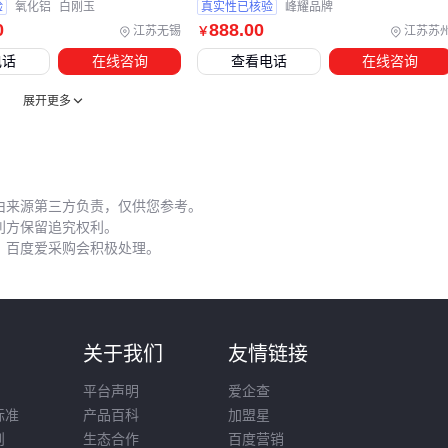
验
氧化铝
白刚玉
真实性已核验
峰耀品牌
0
888
.00
江苏无锡
江苏苏
￥
电话
在线咨询
查看电话
在线咨询
展开更多
由来源第三方负责，仅供您参考。
利方保留追究权利。
，百度爱采购会积极处理。
则
关于我们
友情链接
平台声明
爱企查
标准
产品百科
加盟星
则
生态合作
百度营销