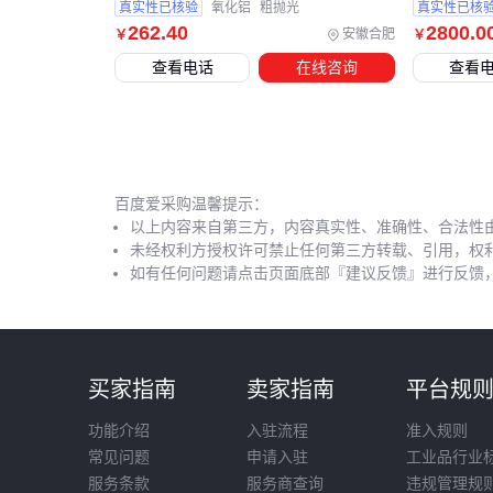
真实性已核验
氧化铝
粗抛光
真实性已核
262
.40
2800
.0
安徽合肥
￥
￥
查看电话
在线咨询
查看
百度爱采购温馨提示：
以上内容来自第三方，内容真实性、准确性、合法性
未经权利方授权许可禁止任何第三方转载、引用，权
如有任何问题请点击页面底部『建议反馈』进行反馈
买家指南
卖家指南
平台规
功能介绍
入驻流程
准入规则
常见问题
申请入驻
工业品行业
服务条款
服务商查询
违规管理规