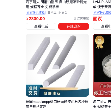
海宇耐火 研磨白刚玉 自由研磨喷砂抛光
LAM-PLA
用 规格齐全 免费拿样
单 便于安
真实性已核验
白刚玉
耐高温
真实性已核
2800
.00
面议
江苏无锡
￥
查看电话
在线咨询
查看
德国macolaepp进口研磨修整油石各种粒
海宇耐火 
度与规格定制
玉 规格齐全