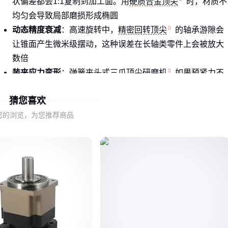
状偏差都会1:1复制到加工面。用
硬质合金顶尖
时，材质不
均匀会导致局部磨损形成椭圆
动态精度衰减
：高速旋转中，
精密回转顶尖
的轴承游隙会
让锥面产生微米级摆动，这种误差在长轴类零件上会被放大
数倍
装夹应力变形
：弹簧夹头式
三爪顶尖研磨机
如果预紧力不
均，会在研磨阶段就给工件埋下应力变形隐患
猜您喜欢
🔍
结论
：顶尖不是简单的支撑点，而是工艺链的精度守门员。
您的浏览，为您推荐商品
二、装夹偏差的隐患从顶尖研磨开始积累
很多师傅以为顶尖装上能用就行，其实从第一次研磨就决定了
上限：
锥面跳动超过0.005mm时，后续车削/磨削的误差会呈几何级
数增长
未做动平衡的顶尖在800rpm以上转速时，离心力会导致锥面