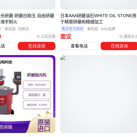
800N建议换死顶尖。
抛光研磨 研磨白刚玉 自由研磨
日本AAA研磨油石WHITE OIL STONE用
四、少了这套筒，顶尖装得再准也白费
 海宇耐火
于精密研磨和精细加工
顶尖和主轴之间如果只用普通过渡套，会出现两个致命问题：
验
氧化铝
白刚玉
真实性已核验
氧化铝
AAA品牌
0
面议
江苏无锡
湖南长
锥面配合接触面积不足70%，导致刚性下降
电话
在线咨询
查看电话
在线咨询
不同心度累积误差超过0.01mm
专用
顶尖套筒
带预紧调节结构，能消除配合间隙。实测显
示：
使用普通套筒时顶尖径向跳动0.008mm
换用带微调螺纹的套筒后跳动降至0.002mm
配合
磨床中心架
使用，能进一步降低长轴类工件的挠度变
形。
五、砂轮修整器才是保持精度的秘密武器