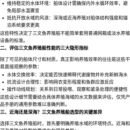
维持稳定的水体环境：船体设计需确保内外水循环效率，避
免局部水温骤变
抵抗开放水域的风浪：深海或近海养殖对船体结构强度和锚
泊系统要求更高
这些特性决定了三文鱼养殖船不能简单套用普通网箱或淡水养殖
设备的标准。
二、评估三文鱼养殖船性能的三大隐形指标
除了可见的船体尺寸和材质，真正影响养殖效率的往往是这些不
易直接观察的参数：
水体交换效率：决定能否快速稀释代谢废物并补充新鲜海水
抗流设计合理性：影响网衣变形程度和鱼群应激反应
操作动线规划：关系到日常投喂、观察和紧急处理的便捷性
这些设计细节需要结合具体养殖海域的水文数据来评估，仅凭产
品手册的通用参数难以准确判断。
三、近海还是深海？三文鱼养殖船选型的关键差异
选择三文鱼养殖船时，首先要明确养殖水域的环境特点。近海和