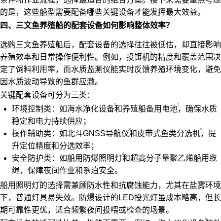
的是，这些船型需要配备哪些关键设备才能发挥最大效益。
四、三文鱼养殖船的配套设备如何影响整体效率？
选购三文鱼养殖船后，配套设备的选择往往被低估，却直接影响
养殖效率和日常操作便利性。例如，
投饵机
的精度和覆盖范围决
定了饲料利用率，而
水质监测仪
能实时反馈养殖环境变化，避免
因水质波动导致的鱼群应激。
关键配套设备可分为三类：
环境控制类：如
海水净化设备
和
养殖船备用电池
，确保水质
稳定和电力持续供应；
操作辅助类：如
北斗GNSS导航仪
和
皮带式鱼类分选机
，提
升定位精度和分选效率；
安全防护类：如
船用防爆照明灯
和
超高分子量聚乙烯船用缆
绳
，保障夜间作业和系泊安全。
船用照明灯
的选择需兼顾防水性和抗腐蚀能力，尤其在盐雾环境
下，普通灯具易失效。防爆设计的LED投光灯虽成本略高，但长
期可靠性更优，适合频繁夜间投喂或检查的场景。