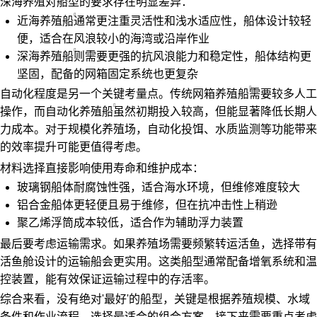
深海养殖对船型的要求存在明显差异：
近海养殖船
通常更注重灵活性和浅水适应性，船体设计较轻
便，适合在风浪较小的海湾或沿岸作业
深海养殖船
则需要更强的抗风浪能力和稳定性，船体结构更
坚固，配备的网箱固定系统也更复杂
自动化程度是另一个关键考量点。传统
网箱养殖船
需要较多人工
操作，而
自动化养殖船
虽然初期投入较高，但能显著降低长期人
力成本。对于规模化养殖场，自动化投饵、水质监测等功能带来
的效率提升可能更值得考虑。
材料选择直接影响使用寿命和维护成本：
玻璃钢船体耐腐蚀性强，适合海水环境，但维修难度较大
铝合金船体更轻便且易于维修，但在抗冲击性上稍逊
聚乙烯浮筒成本较低，适合作为辅助浮力装置
最后要考虑运输需求。如果养殖场需要频繁转运活鱼，选择带有
活鱼舱设计的运输船会更实用。这类船型通常配备增氧系统和温
控装置，能有效保证运输过程中的存活率。
综合来看，没有绝对'最好'的船型，关键是根据养殖规模、水域
条件和作业流程，选择最适合的组合方案。接下来需要重点考虑