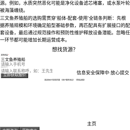
源。例如，水质突然恶化可能是净化设备滤芯堵塞，或水泵叶轮
被海藻缠绕。
三文鱼养殖船的选购需贯穿‘船体-配套-使用’全链条判断：先根
据养殖规模和环境确定船型基础参数，再匹配具有扩展接口的配
套设备，最后通过规范操作和预防性维护释放设备潜能。忽略任
一环节都可能增加长期运营成本。
想找货源？
采购商品
您的电话
您的称呼
信息安全保障中·放心提交
立即获取报价
发送询价代表您同意
《用户服务协议》
《隐私政策》
主页