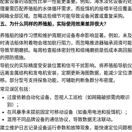
配套设备的适配性比单一性能更重要。例如，
海水淡化设备
的处
理量需匹配养殖船的水体循环需求，而投饵机的投喂半径应覆盖
网箱全部区域。忽略这些细节可能导致设备闲置或重复采购。
五、为什么同样的养殖船，实际使用效果差异很大？
养殖船的操作习惯和维护周期对设备寿命影响显著。例如，未及
时清洁船体附着物会增加航行阻力，而忽略推进器轴承润滑可能
导致早期磨损。每周检查船体密封性和缆绳磨损是低成本高回报
的预防措施。
导航仪的实际精度受安装位置和信号干扰影响。将
养殖船导航仪
远离金属结构和发电机安装，定期更新海图数据，能减少定位漂
移。部分型号支持探鱼功能，可辅助判断鱼群分布密度。
常见误区包括：
过度依赖自动化设备，忽视人工巡检（如网箱破损需肉眼识
别）；
在风暴季未提前固定可移动设备（如备用电池和投饵机）；
混用不同品牌设备的通信协议，导致数据无法联动。
建立维护日志记录设备运行参数和故障现象，能快速定位问题根