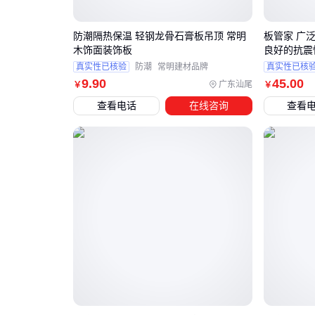
防潮隔热保温 轻钢龙骨石膏板吊顶 常明
板管家 广
木饰面装饰板
良好的抗震
真实性已核验
防潮
常明建材品牌
真实性已核
9
.90
45
.00
广东汕尾
￥
￥
查看电话
在线咨询
查看