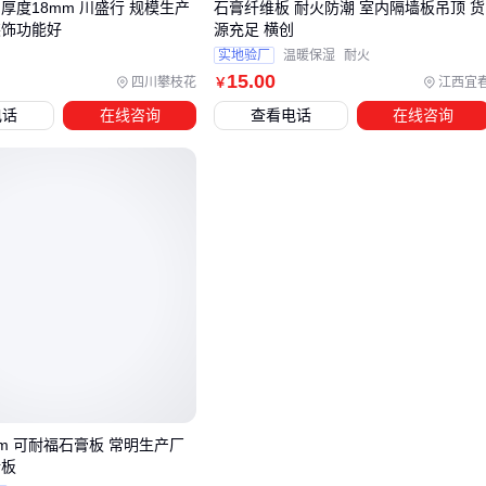
厚度18mm 川盛行 规模生产
石膏纤维板 耐火防潮 室内隔墙板吊顶 货
装饰功能好
源充足 横创
容易遗漏：
实地验厂
温暖保湿
耐火
吊顶专用胶
15
.00
四川攀枝花
江西宜
￥
普通玻璃胶遇火即熔，必须选用耐温≥400℃的防火密封胶
电话
在线咨询
查看电话
在线咨询
板缝处要形成连续密封带
检修口周边需做加强处理
吊顶检修口
消防规范要求每50㎡至少设1个检修口
边框要用与龙骨同材质的金属构件
盖板需与吊顶同防火等级
吊顶收边条
墙体交界处要用L型金属收边，避免火焰从边缘窜入吊顶空
mm 可耐福石膏板 常明生产厂
五、消防检查最常开的罚单，就藏在这3个位置
墙板