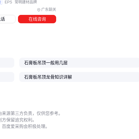
即使材料全部达标，施工细节不到位仍会导致验收失败：
验
EPS
常明建材品牌
广东韶关
管线穿孔处
：要用防火泥封堵密实，预留伸缩缝
电话
在线咨询
接缝处理
：V型槽+嵌缝石膏+防裂带的"三明治"做法最可靠
灯具开孔
：筒灯周边需加装金属防火圈
建议在封板前喷涂一层防火涂料，特别是龙骨与板材接触面。
这样即使局部破损，仍能保持系统防火完整性。
石膏板吊顶一般用几层
防火吊顶是个系统工程，从
轻钢龙骨
选型到密封处理环环相
扣。如果预算有限，宁可降低装饰效果也要确保防火性能——
石膏板吊顶龙骨知识详解
毕竟
PVC吊顶
再美观，也过不了消防验收这一关。
由来源第三方负责，仅供您参考。
利方保留追究权利。
，百度爱采购会积极处理。