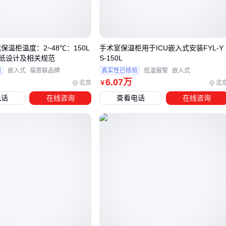
核心差异在芯材配方和结构设计。优质防火石膏板的秘密在
于：
石膏纯度
：天然石膏含量≥85%的板材，高温下会释放结晶
保温柜温度：2~48℃：150L
手术室保温柜用于ICU嵌入式安装FYL-Y
形成阻隔层
纸设计及相关规范
S-150L
验
嵌入式
福意联品牌
真实性已核验
低温报警
嵌入式
增强纤维
：玻璃纤维网格布比木质纤维的耐温性高200℃以
6
.07
万
北京
北
￥
复合结构
：中间夹铝箔层的
硅酸钙板吊顶
，能有效阻隔热
电话
在线咨询
查看电话
在线咨询
辐射
实验室数据显示，同样厚度的板材，含杂质石膏的燃烧蔓延速
度是纯净石膏板的3.2倍。这就是为什么有些项目验收时，明明
用了"防火板"还是被判定不合格。
三、轻钢龙骨+防火板就够？你可能漏了关键项
单靠板材达标还不够，龙骨系统才是防火吊顶的隐形骨架。根
据承重需求有两种主流方案：