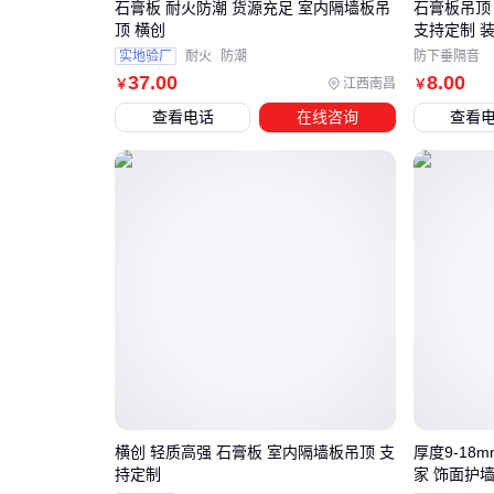
石膏板 耐火防潮 货源充足 室内隔墙板吊
石膏板吊顶 
顶 横创
支持定制 
实地验厂
耐火
防潮
防下垂隔音
37
.00
8
.00
江西南昌
￥
￥
查看电话
在线咨询
查看
横创 轻质高强 石膏板 室内隔墙板吊顶 支
厚度9-18
持定制
家 饰面护