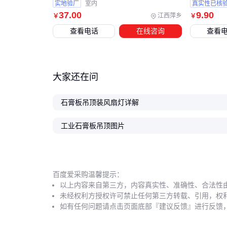
实地验厂
室内
真实性已核
37
.00
9
.90
江西萍乡
￥
￥
查看电话
在线咨询
查看
大家还在问
石膏板吊顶装风扇灯详解
工业石膏板吊顶图片
百度爱采购温馨提示：
以上内容来自第三方，内容真实性、准确性、合法性
未经权利方授权许可禁止任何第三方转载、引用，权
如有任何问题请点击页面底部『建议反馈』进行反馈