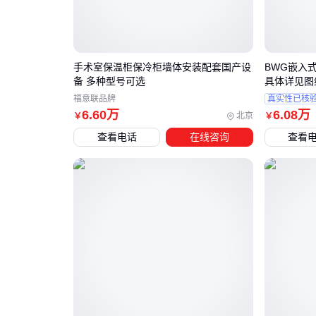
手术室保温柜保冷柜墙体安装配套国产设
BWG嵌入式
备 多种型号可选
具体详见图
福意联品牌
真实性已核
6
.60
万
6
.08
万
北京
￥
￥
查看电话
在线咨询
查看