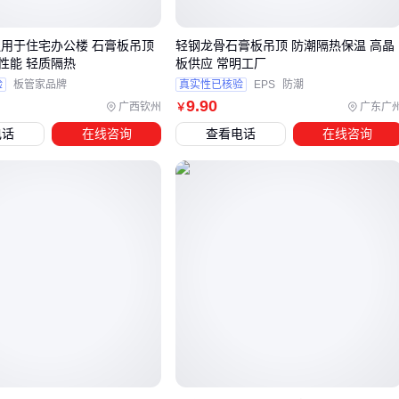
轻钢龙骨石膏板吊顶
适合大跨度空间，主龙骨间距≤1200mm时能保证火灾下不变
泛用于住宅办公楼 石膏板吊顶
轻钢龙骨石膏板吊顶 防潮隔热保温 高晶
形
性能 轻质隔热
板供应 常明工厂
验
板管家品牌
真实性已核验
EPS
防潮
必须选用镀锌层≥120g/㎡的龙骨
9
.90
广西钦州
广东广
￥
转角处要用斜拉加强件
电话
在线咨询
查看电话
在线咨询
木龙骨石膏板吊顶
更适合造型复杂的吊顶，但需注意：
木材必须经过阻燃处理（浸泡法比喷涂法更可靠）
龙骨间距要加密到≤400mm
对比传统
矿棉板吊顶
，石膏板系统的优势在于可塑造性；但
若追求快速安装，
集成吊顶
的模块化设计更省工时。关键在
于根据空间功能选择系统组合。
四、防火板装完才发现缺这个？验收前赶紧补
很多项目在板材安装后才暴露出系统性问题，这三个配套件最