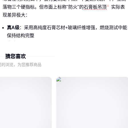
落物三个硬指标。但市面上标称"防火"的
石膏板吊顶
实际表
现差异极大：
真A级
：采用高纯度石膏芯材+玻璃纤维增强，燃烧测试中能
保持结构完整
伪防火
：普通石膏板刷防火涂料，高温下仍会碳化坍塌
混淆概念
：用B1级难燃板冒充A级，常见于低价投标项目
猜您喜欢
特别要注意的是，医院、学校等公共场所的验收标准比办公室
您的浏览，为您推荐商品
更严格，需要配套使用
防火隔音石膏板
才能满足声学与防火
双重需求。
⚠️ 采购时务必要求供应商提供第三方检测报告，重点查看燃烧
增长速率指数（FIGRA）和烟气生成量（SMOGRA）两项关
数据。
二、为什么同是防火板，燃烧表现差3倍？